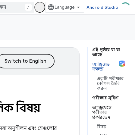
/
Android Studio
এই পৃষ্ঠায় যা যা
আছে
অ্যান্ড্রয়েড
দক্ষতা
একটি পরীক্ষার
কৌশল তৈরি
করুন
পরীক্ষার সুবিধা
লিক বিষয়
অ্যান্ড্রয়েডে
পরীক্ষার
প্রকারভেদ
বিষয়
রধান সেরা অনুশীলন এবং সেগুলোর