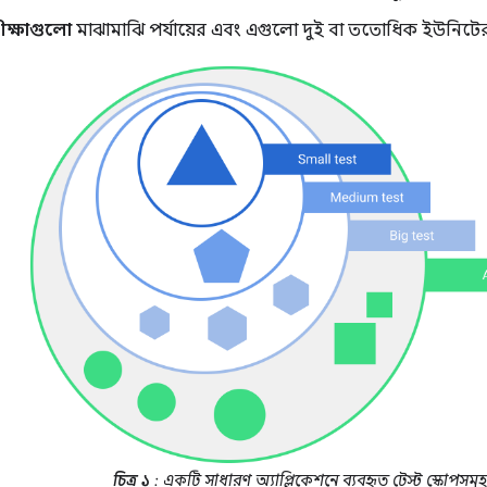
ীক্ষাগুলো
মাঝামাঝি পর্যায়ের এবং এগুলো দুই বা ততোধিক ইউনিটে
চিত্র ১
: একটি সাধারণ অ্যাপ্লিকেশনে ব্যবহৃত টেস্ট স্কোপসমূহ