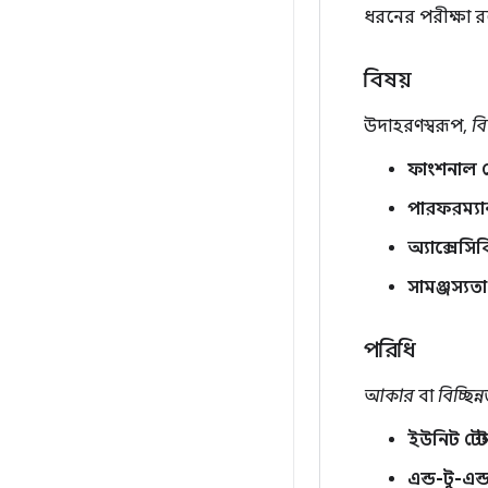
ধরনের পরীক্ষা র
বিষয়
উদাহরণস্বরূপ,
বি
ফাংশনাল টে
পারফরম্যান্স
অ্যাক্সেসিব
সামঞ্জস্যতা
পরিধি
আকার
বা
বিচ্ছিন্
ইউনিট টেস্ট
এন্ড-টু-এন্