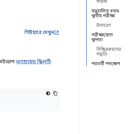
পরিধি
যন্ত্রচালিত বনাম
স্থানীয় পরীক্ষা
উদাহরণ
গিটহাবে দেখুন
open_in_new
পরীক্ষাযোগ্য
স্থাপত্য
বিচ্ছিন্নকরণের
পদ্ধতি
িং সেটআপ
অ্যান্ড্রয়েড স্কিলটি
পরবর্তী পদক্ষেপ