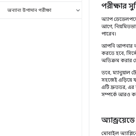
পরীক্ষার সু
অন্যান্য উপাদান পরীক্ষা
অ্যাপ ডেভেলপমেন্
আগে, নিয়মিতভা
পারেন।
আপনি আপনার অ
করতে হবে, সিস্টে
অতিক্রম করার চে
তবে, ম্যানুয়াল
সহজেই এড়িয়ে য
এটি দ্রুততর, এর
সম্পর্কে আরও কা
অ্যান্ড্রয়েড
মোবাইল অ্যাপ্ল