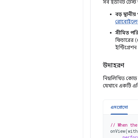
সব ইউনিট টেস্ট স
বড় স্থানীয়
রোবোইলেক
সীমিত পরি
ফিচারের (
ইন্টিগ্রে
উদাহরণ
নিম্নলিখিত কোড
যেখানে একটি এলিম
এসপ্রেসো
// When the
onView
(
with
.
perfor