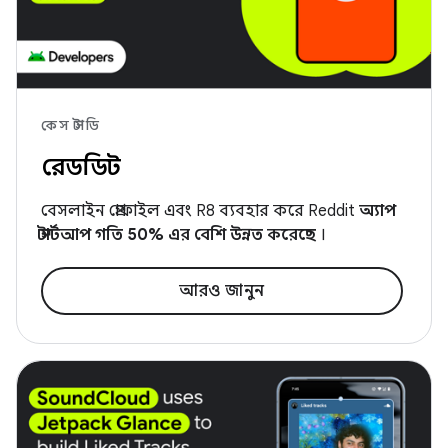
কেস স্টাডি
রেডডিট
বেসলাইন প্রোফাইল এবং R8 ব্যবহার করে Reddit
অ্যাপ
স্টার্টআপ গতি 50% এর বেশি উন্নত করেছে
।
আরও জানুন