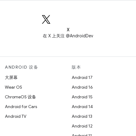
X
在 X 上关注 @AndroidDev
ANDROID 设备
版本
大屏幕
Android 17
Wear OS
Android 16
ChromeOS 设备
Android 15
Android for Cars
Android 14
Android TV
Android 13
Android 12
Android 11