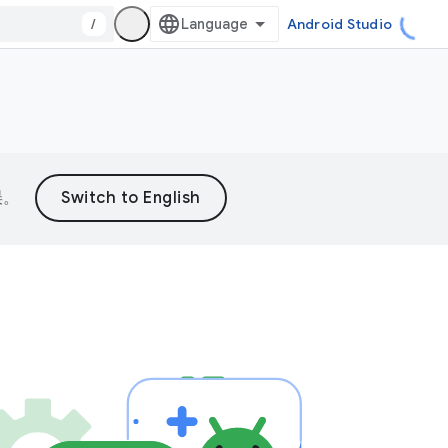
/
Android Studio
误。