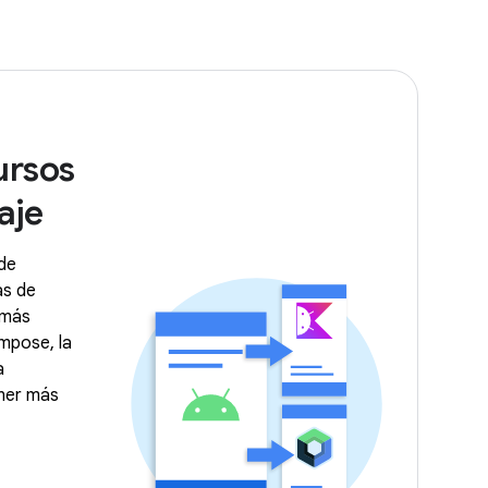
ursos
aje
de
as de
 más
mpose, la
a
ener más