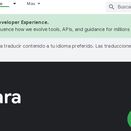
lo
Más
eveloper Experience.
fluence how we evolve tools, APIs, and guidance for million
ra traducir contenido a tu idioma preferido. Las traduccione
ara