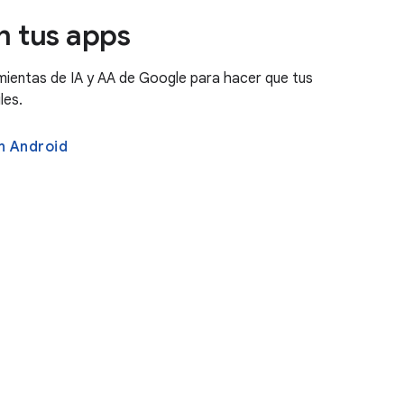
en tus apps
mientas de IA y AA de Google para hacer que tus
les.
n Android