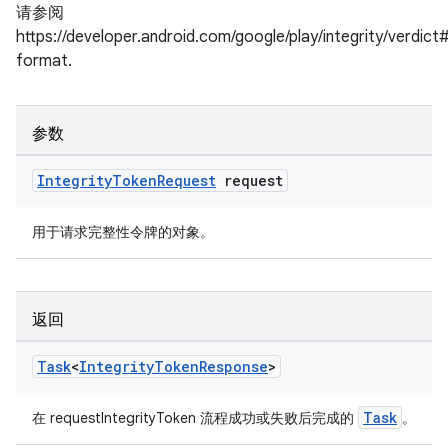
请参阅
https://developer.android.com/google/play/integrity/verdict
format.
参数
Integrity
Token
Request
request
用于请求完整性令牌的对象。
返回
Task
<
Integrity
Token
Response
>
Task
在 requestIntegrityToken 流程成功或失败后完成的
。