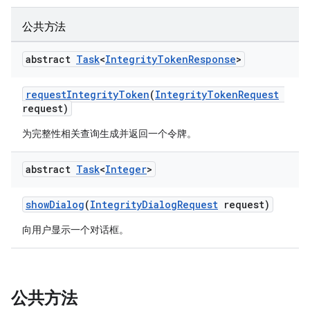
y.model
公共方法
abstract
Task
<
Integrity
Token
Response
>
requestIntegrityToken
(
IntegrityTokenRequest
request)
为完整性相关查询生成并返回一个令牌。
abstract
Task
<
Integer
>
showDialog
(
IntegrityDialogRequest
request)
向用户显示一个对话框。
公共方法