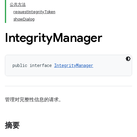
公共方法
requestIntegrityToken
showDialog
Integrity
Manager
public interface 
IntegrityManager
管理对完整性信息的请求。
摘要