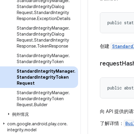
Standard
Integrity
Manager
.
Standard
Integrity
Dialog
Request
.
Standard
Integrity
Response
.
Exception
Details
public stat
Standard
Integrity
Manager
.
Standard
Integrity
Dialog
Request
.
Standard
Integrity
Response
.
Token
Response
创建
Standard
Standard
Integrity
Manager
.
Standard
Integrity
Token
request
Has
Standard
Integrity
Manager
.
Standard
Integrity
Token
Request
public abst
Standard
Integrity
Manager
.
Standard
Integrity
Token
Request
.
Builder
向 API 提供的
例外情况
了解详情：
Bui
com
.
google
.
android
.
play
.
core
.
integrity
.
model