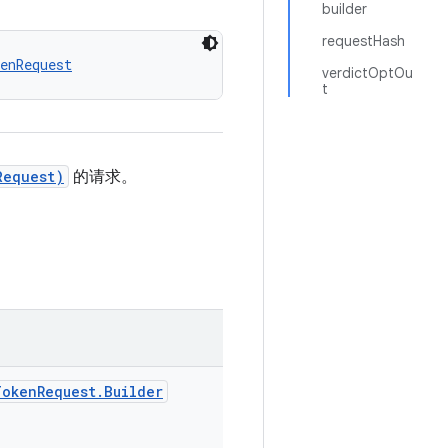
builder
requestHash
enRequest
verdictOptOu
t
Request)
的请求。
TokenRequest.Builder