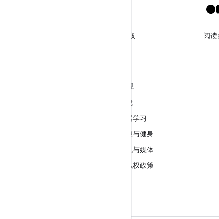
X
关注 @GooglePlayBiz，获取
阅读
相关资讯和支持
关于 ANDROID
发现
Android
游戏
适用于企业的 Android
机器学习
安全
健康与健身
源代码
相机与媒体
新闻
隐私权政策
博客
5G
播客