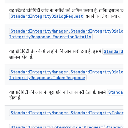
यह स्टैंडर्ड इंटिग्रिटी जांच के नतीजे को शामिल करता है, ताकि इसका इस्त
StandardIntegrityDialogRequest
बनाने के लिए किया जा सक
Standard
Integrity
Manager
.
Standard
Integrity
Dialog
Integrity
Response
.
Exception
Details
StandardIn
यह इंटिग्रिटी चेक के फ़ेल होने की जानकारी देता है. इसमें
शामिल होता है.
Standard
Integrity
Manager
.
Standard
Integrity
Dialog
Integrity
Response
.
Token
Response
Standard
यह इंटेग्रिटी की जांच के पूरा होने की जानकारी देता है. इसमें
होता है.
Standard
Integrity
Manager
.
Standard
Integrity
Token
StandardIntegrityTokenProvider#request(StandardI