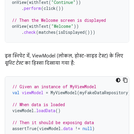
onView
(
withText
(
"Continue"
))
.
perform
(
click
())
// Then the Welcome screen is displayed
onView
(
withText
(
"Welcome"
))
.
check
(
matches
(
isDisplayed
()))
इस स्निपेट में, ViewModel (लोकल, होस्ट-साइड टेस्ट) के लिए
यूनिट टेस्ट
का हिस्सा दिखाया गया है:
// Given an instance of MyViewModel
val
viewModel
=
MyViewModel
(
myFakeDataRepository
)
// When data is loaded
viewModel
.
loadData
()
// Then it should be exposing data
assertTrue
(
viewModel
.
data
!=
null
)