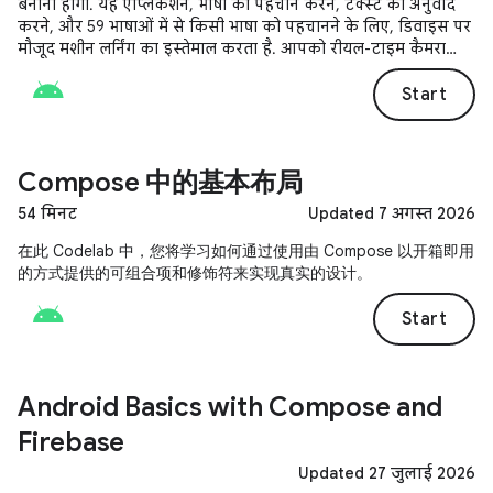
बनाना होगा. यह ऐप्लिकेशन, भाषा की पहचान करने, टेक्स्ट का अनुवाद
करने, और 59 भाषाओं में से किसी भाषा को पहचानने के लिए, डिवाइस पर
मौजूद मशीन लर्निंग का इस्तेमाल करता है. आपको रीयल-टाइम कैमरा
फ़ीड से इन टास्क को पूरा करने के लिए, CameraX लाइब्रेरी को इंटिग्रेट
करने का तरीका भी पता चलेगा.
Start
Compose 中的基本布局
54 मिनट
Updated 7 अगस्त 2026
在此 Codelab 中，您将学习如何通过使用由 Compose 以开箱即用
的方式提供的可组合项和修饰符来实现真实的设计。
Start
Android Basics with Compose and
Firebase
Updated 27 जुलाई 2026