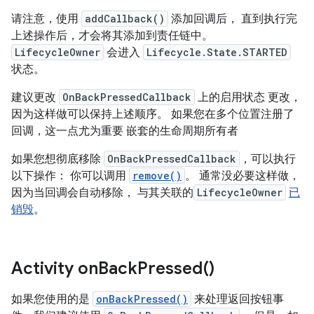
请注意，使用
addCallback()
添加回调后， 直到执行完
上述操作后，才会将其添加到责任链中。
LifecycleOwner
会进入
Lifecycle.State.STARTED
状态。
建议更改
OnBackPressedCallback
上的启用状态 更改，
因为这样做可以保持上述顺序。 如果您在多个位置注册了
回调，这一点尤为重要 嵌套的生命周期所有者
如果您想彻底移除
OnBackPressedCallback
，可以执行
以下操作： 你可以调用
remove()
。 通常没必要这样做，
因为当回调会自动移除， 与其关联的
LifecycleOwner
已
销毁
。
Activity
on
Back
Pressed(
)
如果您使用的是
onBackPressed()
来处理返回按钮事