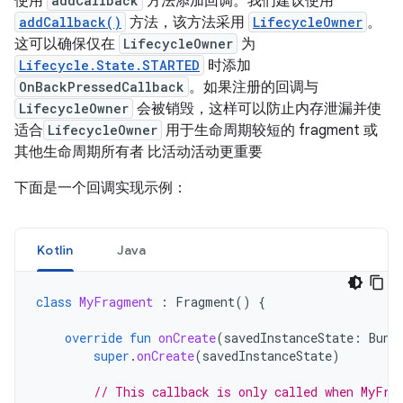
使用
addCallback
方法添加回调。我们建议使用
addCallback()
方法，该方法采用
LifecycleOwner
。
这可以确保仅在
LifecycleOwner
为
Lifecycle.State.STARTED
时添加
OnBackPressedCallback
。如果注册的回调与
LifecycleOwner
会被销毁，这样可以防止内存泄漏并使
适合
LifecycleOwner
用于生命周期较短的 fragment 或
其他生命周期所有者 比活动活动更重要
下面是一个回调实现示例：
Kotlin
Java
class
MyFragment
:
Fragment
()
{
override
fun
onCreate
(
savedInstanceState
:
Bund
super
.
onCreate
(
savedInstanceState
)
// This callback is only called when MyFra