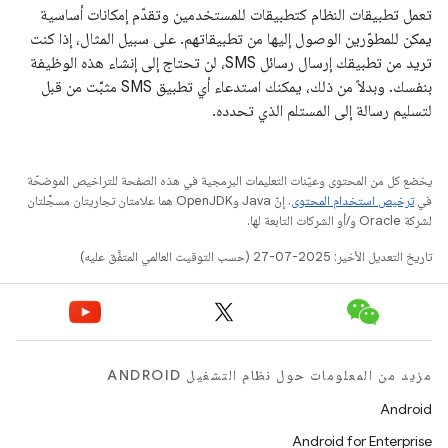
تعمل تطبيقات النظام كتطبيقات للمستخدمين وتقدّم إمكانات أساسية
يمكن للمطوّرين الوصول إليها من تطبيقاتهم. على سبيل المثال، إذا كنت
تريد من تطبيقك إرسال رسائل SMS، لن تحتاج إلى إنشاء هذه الوظيفة
بنفسك. وبدلاً من ذلك، يمكنك استدعاء أي تطبيق SMS مثبَّت من قبل
لتسليم رسالة إلى المستلم الذي تحدده.
يخضع كل من المحتوى وعيّنات التعليمات البرمجية في هذه الصفحة للتراخيص الموضحّة
في
ترخيص استخدام المحتوى
. إنّ Java وOpenJDK هما علامتان تجاريتان مسجَّلتان
لشركة Oracle و/أو الشركات التابعة لها.
تاريخ التعديل الأخير: 2025-07-27 (حسب التوقيت العالمي المتفَّق عليه)
مزيد من المعلومات حول نظام التشغيل ANDROID
Android
Android for Enterprise