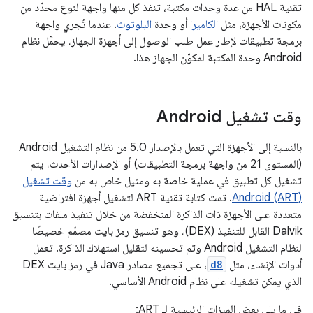
تقنية HAL من عدة وحدات مكتبة، تنفذ كل منها واجهة لنوع محدّد من
مكونات الأجهزة، مثل
الكاميرا
أو وحدة
البلوتوث
. عندما تُجري واجهة
برمجة تطبيقات لإطار عمل طلب الوصول إلى أجهزة الجهاز، يحمِّل نظام
Android وحدة المكتبة لمكوّن الجهاز هذا.
وقت تشغيل Android
بالنسبة إلى الأجهزة التي تعمل بالإصدار 5.0 من نظام التشغيل Android
(المستوى 21 من واجهة برمجة التطبيقات) أو الإصدارات الأحدث، يتم
تشغيل كل تطبيق في عملية خاصة به ومثيل خاص به من
وقت تشغيل
Android (ART)
. تمت كتابة تقنية ART لتشغيل أجهزة افتراضية
متعددة على الأجهزة ذات الذاكرة المنخفضة من خلال تنفيذ ملفات بتنسيق
Dalvik القابل للتنفيذ (DEX)، وهو تنسيق رمز بايت مصمّم خصيصًا
لنظام التشغيل Android وتم تحسينه لتقليل استهلاك الذاكرة. تعمل
أدوات الإنشاء، مثل
d8
، على تجميع مصادر Java في رمز بايت DEX
الذي يمكن تشغيله على نظام Android الأساسي.
في ما يلي بعض الميزات الرئيسية لـ ART: