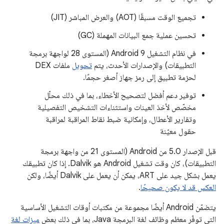
تجميع الوقت مسبقًا (AOT) والعرض المباشر (JIT)
تحسين عملية جمع البيانات المهملة (GC)
في نظام التشغيل Android 9 (المستوى 28 لواجهة برمجة
التطبيقات) والإصدارات الأحدث، يتم
تحويل
ملفات DEX
لحزمة تطبيق إلى رمز جهاز أصغر حجمًا.
توفير دعم أفضل لتصحيح الأخطاء، بما في ذلك محلّل
مخصّص لأخذ العينات واستثناءات التشخيص التفصيلية
وتقارير الأعطال، وإمكانية ضبط نقاط المراقبة لمراقبة
حقول معيّنة
قبل الإصدار 5.0 من Android (المستوى 21 من واجهة برمجة
التطبيقات)، كان وقت تشغيل Android هو Dalvik. إذا كان تطبيقك
يعمل بشكل جيد على ART، يمكن أن يعمل على Dalvik أيضًا، ولكن
العكس قد لا يكون صحيحًا
.
يتضمّن Android أيضًا مجموعة من مكتبات أوقات التشغيل الأساسية
التي توفّر معظم وظائف لغة البرمجة Java، بما في ذلك بعض
ميزات لغة