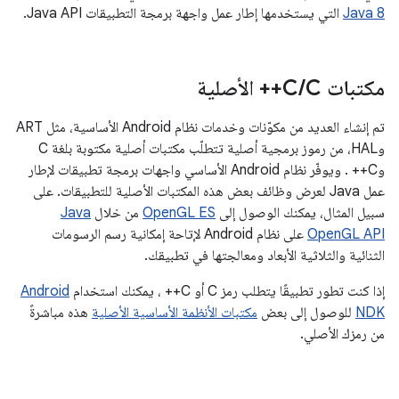
Java 8
التي يستخدمها إطار عمل واجهة برمجة التطبيقات Java API.
مكتبات C
C++ الأصلية
/
تم إنشاء العديد من مكوّنات وخدمات نظام Android الأساسية، مثل ART
وHAL، من رموز برمجية أصلية تتطلّب مكتبات أصلية مكتوبة بلغة C
وC++ . ويوفّر نظام Android الأساسي واجهات برمجة تطبيقات لإطار
عمل Java لعرض وظائف بعض هذه المكتبات الأصلية للتطبيقات. على
سبيل المثال، يمكنك الوصول إلى
OpenGL ES
من خلال
Java
OpenGL API
على نظام Android لإتاحة إمكانية رسم الرسومات
الثنائية والثلاثية الأبعاد ومعالجتها في تطبيقك.
إذا كنت تطور تطبيقًا يتطلب رمز C أو C++ ، يمكنك استخدام
Android
NDK
للوصول إلى بعض
مكتبات الأنظمة الأساسية الأصلية
هذه مباشرةً
من رمزك الأصلي.