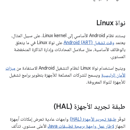
نواة Linux
يستند نظام Android الأساسي إلى Linux kernel. على سبيل المثال،
يعتمد
وقت تشغيل Android (ART)
على نواة Linux في ما يتعلق
بالوظائف الأساسية، مثل سلاسل المحادثات وإدارة الذاكرة المنخفضة
المستوى.
ويتيح استخدام نواة Linux لنظام التشغيل Android الاستفادة من
ميزات
الأمان الرئيسية
ويسمح للشركات المصنّعة للأجهزة بتطوير برامج تشغيل
للأجهزة للنواة المعروفة.
طبقة تجريد الأجهزة (HAL)
توفّر
طبقة تجريد الأجهزة (HAL)
واجهات عادية تعرض إمكانات أجهزة
الجهاز
لإطار عمل واجهة برمجة تطبيقات Java
الأعلى مستوى. تتألف