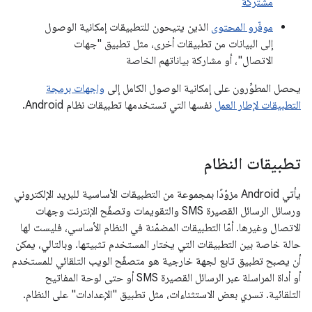
مشتركة
موفّرو المحتوى
الذين يتيحون للتطبيقات إمكانية الوصول
إلى البيانات من تطبيقات أخرى، مثل تطبيق "جهات
الاتصال"، أو مشاركة بياناتهم الخاصة
يحصل المطوِّرون على إمكانية الوصول الكامل إلى
واجهات برمجة
التطبيقات لإطار العمل
نفسها التي تستخدمها تطبيقات نظام Android.
تطبيقات النظام
يأتي Android مزوّدًا بمجموعة من التطبيقات الأساسية للبريد الإلكتروني
ورسائل الرسائل القصيرة SMS والتقويمات وتصفّح الإنترنت وجهات
الاتصال وغيرها. أمّا التطبيقات المضمّنة في النظام الأساسي، فليست لها
حالة خاصة بين التطبيقات التي يختار المستخدم تثبيتها. وبالتالي، يمكن
أن يصبح تطبيق تابع لجهة خارجية هو متصفّح الويب التلقائي للمستخدم
أو أداة المراسلة عبر الرسائل القصيرة SMS أو حتى لوحة المفاتيح
التلقائية. تسري بعض الاستثناءات، مثل تطبيق "الإعدادات" على النظام.