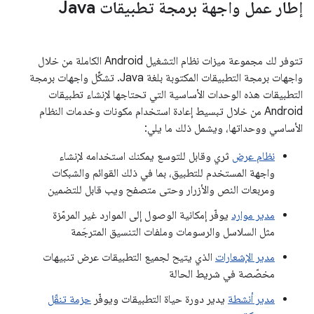
إطار عمل واجهة برمجة تطبيقات Java
تتوفر لك مجموعة ميزات نظام التشغيل Android الكاملة من خلال
واجهات برمجة التطبيقات المكتوبة بلغة Java. تشكِّل واجهات برمجة
التطبيقات هذه الوحدات الأساسية التي تحتاجها لإنشاء تطبيقات
Android من خلال تبسيط إعادة استخدام مكونات وخدمات النظام
الأساسي ووحداتها، ويشمل ذلك ما يلي:
نظام عرض
ثري وقابل للتوسع يمكنك استخدامه لإنشاء
واجهة المستخدم للتطبيق، بما في ذلك القوائم والشبكات
ومربعات النص والأزرار وحتى متصفح ويب قابل للتضمين
مدير موارد
يوفّر إمكانية الوصول إلى الموارد غير المرمّزة
مثل السلاسل والرسومات وملفات التنسيق المترجَمة
مدير الإشعارات
الذي يتيح لجميع التطبيقات عرض تنبيهات
مخصّصة في شريط الحالة
مدير أنشطة
يدير دورة حياة التطبيقات ويوفّر
حزمة تنقّل