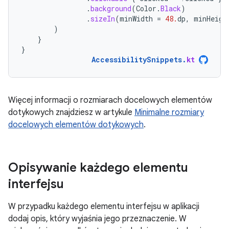
.
background
(
Color
.
Black
)
.
sizeIn
(
minWidth
=
48.
dp
,
minHeigh
)
}
}
AccessibilitySnippets
.
kt
Więcej informacji o rozmiarach docelowych elementów
dotykowych znajdziesz w artykule
Minimalne rozmiary
docelowych elementów dotykowych
.
Opisywanie każdego elementu
interfejsu
W przypadku każdego elementu interfejsu w aplikacji
dodaj opis, który wyjaśnia jego przeznaczenie. W