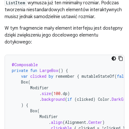
ListItem
wymusza już ten minimalny rozmiar. Podczas
tworzenia niestandardowych elementów interaktywnych
musisz jednak samodzielnie ustawić rozmiar.
W tym fragmencie mały element interfejsu jest dostępny
dzięki zwiększeniu jego docelowego elementu
dotykowego:
@Composable
private
fun
LargeBox
()
{
var
clicked
by
remember
{
mutableStateOf
(
false
Box
(
Modifier
.
size
(
100.
dp
)
.
background
(
if
(
clicked
)
Color
.
DarkGra
)
{
Box
(
Modifier
.
align
(
Alignment
.
Center
)
.
clickable
{
clicked
=
!
clicked
}