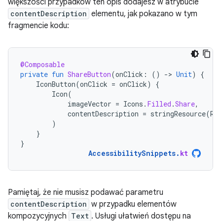
większości przypadków ten opis dodajesz w atrybucie
contentDescription
elementu, jak pokazano w tym
fragmencie kodu:
@Composable
private
fun
ShareButton
(
onClick
:
()
-
>
Unit
)
{
IconButton
(
onClick
=
onClick
)
{
Icon
(
imageVector
=
Icons
.
Filled
.
Share
,
contentDescription
=
stringResource
(
R
.
)
}
}
AccessibilitySnippets
.
kt
Pamiętaj, że nie musisz podawać parametru
contentDescription
w przypadku elementów
kompozycyjnych
Text
. Usługi ułatwień dostępu na