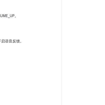
ME_UP。
开启语音反馈。