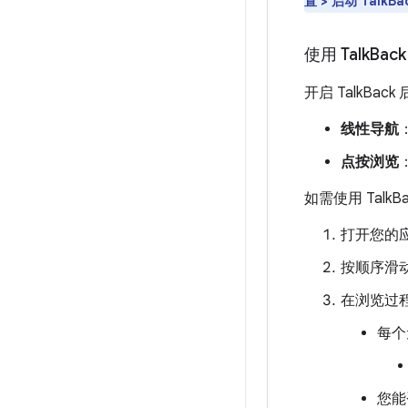
置 > 启动 TalkB
使用 Talk
Bac
开启 TalkB
线性导航
点按浏览
如需使用 Tal
打开您的
按顺序滑
在浏览过
每个
您能