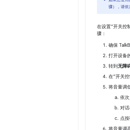
骤），请依
在设置“开关控
骤：
确保 Talk
打开设备的
转到
无障
在“开关
将音量调
依次
对话
点按
将音量调