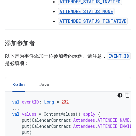
ATTENDEE_STATUS_INVITED
ATTENDEE_STATUS_NONE
ATTENDEE_STATUS_TENTATIVE
添加参加者
以下是为事件添加一位参加者的示例。请注意，
EVENT_ID
是必填项：
Kotlin
Java
val
eventID
:
Long
=
202
...
val
values
=
ContentValues
().
apply
{
put
(
CalendarContract
.
Attendees
.
ATTENDEE_NAME
,
put
(
CalendarContract
.
Attendees
.
ATTENDEE_EMAIL
,
put
(