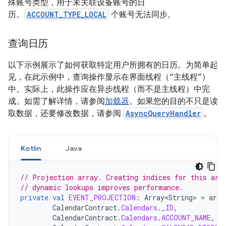
殊账号类型，用于未关联设备账号的日
历。
ACCOUNT_TYPE_LOCAL
个账号无法同步。
查询日历
以下示例展示了如何获取特定用户所拥有的日历。为简单起
见，在此示例中，查询操作显示在界面线程（“主线程”）
中。实际上，此操作应在异步线程（而不是主线程）中完
成。如需了解详情，请参阅
加载器
。如果您的目的不只是读
取数据，还要修改数据，请参阅
AsyncQueryHandler
。
Kotlin
Java
// Projection array. Creating indices for this arr
// dynamic lookups improves performance.
private
val
EVENT_PROJECTION
:
Array<String>
=
arra
CalendarContract
.
Calendars
.
_ID
,
CalendarContract
.
Calendars
.
ACCOUNT_NAME
,