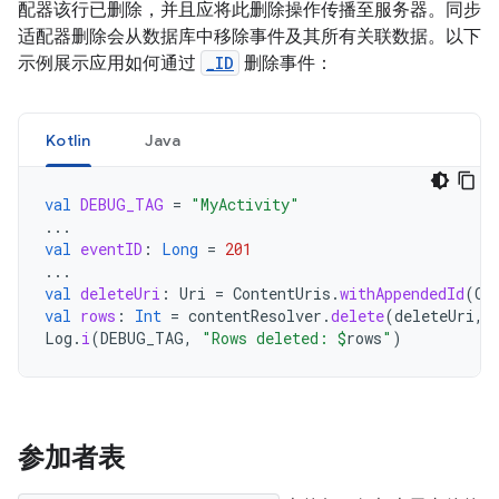
配器该行已删除，并且应将此删除操作传播至服务器。同步
适配器删除会从数据库中移除事件及其所有关联数据。以下
示例展示应用如何通过
_ID
删除事件：
Kotlin
Java
val
DEBUG_TAG
=
"MyActivity"
...
val
eventID
:
Long
=
201
...
val
deleteUri
:
Uri
=
ContentUris
.
withAppendedId
(
Ca
val
rows
:
Int
=
contentResolver
.
delete
(
deleteUri
,
Log
.
i
(
DEBUG_TAG
,
"Rows deleted: 
$
rows
"
)
参加者表