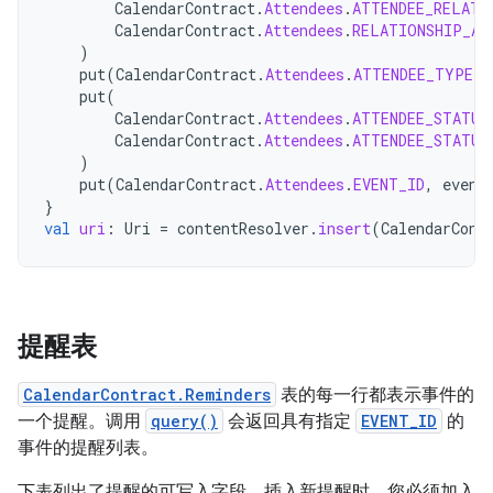
CalendarContract
.
Attendees
.
ATTENDEE_RELATI
CalendarContract
.
Attendees
.
RELATIONSHIP_AT
)
put
(
CalendarContract
.
Attendees
.
ATTENDEE_TYPE
,
put
(
CalendarContract
.
Attendees
.
ATTENDEE_STATUS
CalendarContract
.
Attendees
.
ATTENDEE_STATUS
)
put
(
CalendarContract
.
Attendees
.
EVENT_ID
,
event
}
val
uri
:
Uri
=
contentResolver
.
insert
(
CalendarCont
提醒表
CalendarContract.Reminders
表的每一行都表示事件的
一个提醒。调用
query()
会返回具有指定
EVENT_ID
的
事件的提醒列表。
下表列出了提醒的可写入字段。插入新提醒时，您必须加入