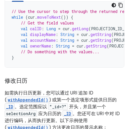
// Use the cursor to step through the returned reco
while
(
cur
.
moveToNext
())
{
// Get the field values
val
calID
:
Long
=
cur
.
getLong
(
PROJECTION_ID_IN
val
displayName
:
String
=
cur
.
getString
(
PROJEC
val
accountName
:
String
=
cur
.
getString
(
PROJEC
val
ownerName
:
String
=
cur
.
getString
(
PROJECTI
// Do something with the values...
}
修改日历
如需执行日历更新，您可以通过 URI 追加 ID
(
withAppendedId()
) 或第一个选定项形式提供日历的
_ID
。选定范围应以
"_id=?"
开头，并且第一个
selectionArg
应为日历的
_ID
。您还可在 URI 中对 ID
进行编码，从而执行更新。以下示例使用
(
withAppendedId()
) 方法更改日历的显示名称：