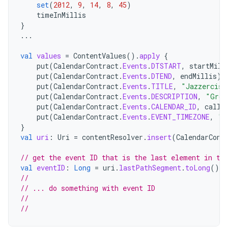
set
(
2012
,
9
,
14
,
8
,
45
)
timeInMillis
}
...
val
values
=
ContentValues
().
apply
{
put
(
CalendarContract
.
Events
.
DTSTART
,
startMill
put
(
CalendarContract
.
Events
.
DTEND
,
endMillis
)
put
(
CalendarContract
.
Events
.
TITLE
,
"Jazzercise
put
(
CalendarContract
.
Events
.
DESCRIPTION
,
"Grou
put
(
CalendarContract
.
Events
.
CALENDAR_ID
,
calID
put
(
CalendarContract
.
Events
.
EVENT_TIMEZONE
,
"A
}
val
uri
:
Uri
=
contentResolver
.
insert
(
CalendarCont
// get the event ID that is the last element in th
val
eventID
:
Long
=
uri
.
lastPathSegment
.
toLong
()
//
// ... do something with event ID
//
//