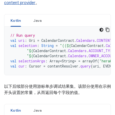
content provider
。
Kotlin
Java
// Run query
val
uri
:
Uri
=
CalendarContract
.
Calendars
.
CONTENT_
val
selection
:
String
=
"((
${
CalendarContract
.
Cale
"
${
CalendarContract
.
Calendars
.
ACCOUNT_TYPE
"
${
CalendarContract
.
Calendars
.
OWNER_ACCOUN
val
selectionArgs
:
Array<String>
=
arrayOf
(
"hera@e
val
cur
:
Cursor
=
contentResolver
.
query
(
uri
,
EVENT
以下后续部分使用游标单步调试结果集。该部分使用在示例
开头设置的常量，从而返回每个字段的值。
Kotlin
Java