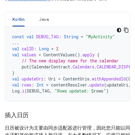
Kotlin
Java
const
val
DEBUG_TAG
:
String
=
"MyActivity"
...
val
calID
:
Long
=
2
val
values
=
ContentValues
().
apply
{
// The new display name for the calendar
put
(
CalendarContract
.
Calendars
.
CALENDAR_DISPLA
}
val
updateUri
:
Uri
=
ContentUris
.
withAppendedId
(
Ca
val
rows
:
Int
=
contentResolver
.
update
(
updateUri
,
Log
.
i
(
DEBUG_TAG
,
"Rows updated: 
$
rows
"
)
插入日历
日历被设计为主要由同步适配器进行管理，因此您只能以同