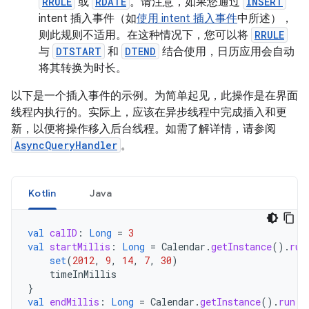
RRULE
或
RDATE
。请注意，如果您通过
INSERT
intent 插入事件（如
使用 intent 插入事件
中所述），
则此规则不适用。在这种情况下，您可以将
RRULE
与
DTSTART
和
DTEND
结合使用，日历应用会自动
将其转换为时长。
以下是一个插入事件的示例。为简单起见，此操作是在界面
线程内执行的。实际上，应该在异步线程中完成插入和更
新，以便将操作移入后台线程。如需了解详情，请参阅
AsyncQueryHandler
。
Kotlin
Java
val
calID
:
Long
=
3
val
startMillis
:
Long
=
Calendar
.
getInstance
().
run
set
(
2012
,
9
,
14
,
7
,
30
)
timeInMillis
}
val
endMillis
:
Long
=
Calendar
.
getInstance
().
run
{