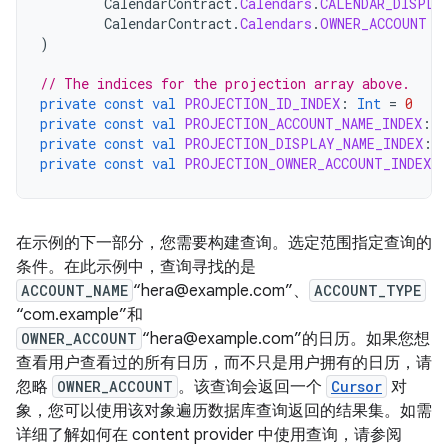
CalendarContract
.
Calendars
.
CALENDAR_DISPLA
CalendarContract
.
Calendars
.
OWNER_ACCOUNT
)
// The indices for the projection array above.
private
const
val
PROJECTION_ID_INDEX
:
Int
=
0
private
const
val
PROJECTION_ACCOUNT_NAME_INDEX
:
I
private
const
val
PROJECTION_DISPLAY_NAME_INDEX
:
I
private
const
val
PROJECTION_OWNER_ACCOUNT_INDEX
:
在示例的下一部分，您需要构建查询。选定范围指定查询的
条件。在此示例中，查询寻找的是
ACCOUNT_NAME
“hera@example.com”、
ACCOUNT_TYPE
“com.example”和
OWNER_ACCOUNT
“hera@example.com”的日历。如果您想
查看用户查看过的所有日历，而不只是用户拥有的日历，请
忽略
OWNER_ACCOUNT
。该查询会返回一个
Cursor
对
象，您可以使用该对象遍历数据库查询返回的结果集。如需
详细了解如何在 content provider 中使用查询，请参阅