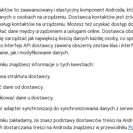
któw to zaawansowany i elastyczny komponent Androida, któ
anych o osobach na urządzeniu. Dostawca kontaktów jest źród
obsługi kontaktów na urządzeniu. Możesz też uzyskać dostęp d
esyłać dane między urządzeniem a usługami online. Dostawca obs
ię zarządzać jak największą ilością danych każdej osoby, co spr
o interfejs API dostawcy zawiera obszerny zestaw klas i inter
nie, jak i modyfikowanie danych.
ku znajdziesz informacje o tych kwestiach:
a struktura dostawcy.
ć dane od dostawcy.
ikować dane u dostawcy.
ać adapter synchronizacji do synchronizowania danych z serw
iku zakładamy, że znasz podstawy dostawców treści na Androi
 dostarczania treści na Androida znajdziesz w przewodniku
P