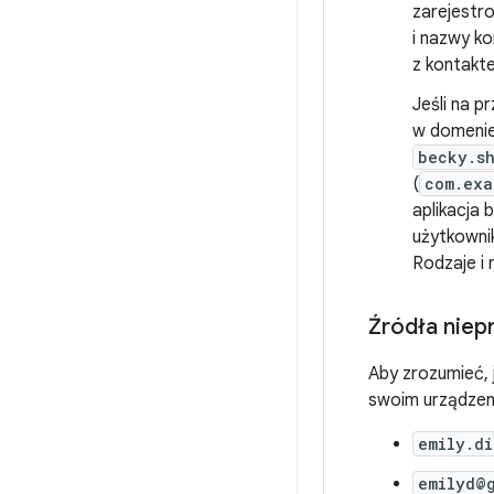
zarejestr
i nazwy ko
z kontak
Jeśli na 
w domeni
becky.s
(
com.exa
aplikacja
użytkowni
Rodzaje i 
Źródła nie
Aby zrozumieć, 
swoim urządzeni
emily.d
emilyd@