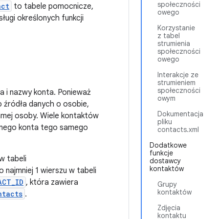
społeczności
act
to tabele pomocnicze,
owego
ugi określonych funkcji
Korzystanie
z tabel
strumienia
społeczności
owego
Interakcje ze
strumieniem
społeczności
a i nazwy konta. Ponieważ
owym
ko źródła danych o osobie,
Dokumentacja
mej osoby. Wiele kontaktów
pliku
ednego konta tego samego
contacts.xml
Dodatkowe
funkcje
 tabeli
dostawcy
kontaktów
najmniej 1 wierszu w tabeli
ACT_ID
, która zawiera
Grupy
kontaktów
ntacts
.
Zdjęcia
kontaktu