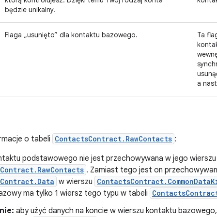
którą kontrolujesz. Dzięki temu Twój rodzaj konta
konta
będzie unikalny.
Flaga „usunięto” dla kontaktu bazowego.
Ta fl
konta
wewnę
synchr
usuną
a nas
rmacje o tabeli
ContactsContract.RawContacts
:
taktu podstawowego nie jest przechowywana w jego wierszu 
sContract.RawContacts
. Zamiast tego jest on przechowywan
Contract.Data
w wierszu
ContactsContract.CommonDataK
azowy ma tylko 1 wiersz tego typu w tabeli
ContactsContrac
nie:
aby użyć danych na koncie w wierszu kontaktu bazowego,