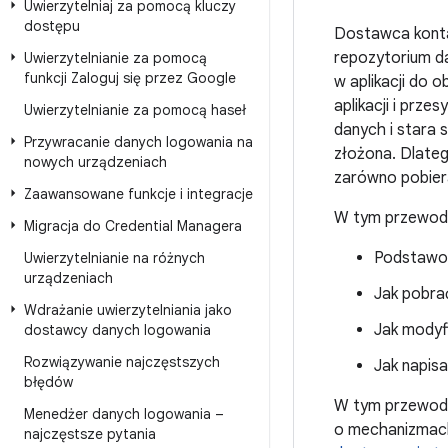
Uwierzytelniaj za pomocą kluczy
dostępu
Dostawca konta
repozytorium d
Uwierzytelnianie za pomocą
funkcji Zaloguj się przez Google
w aplikacji do 
aplikacji i prz
Uwierzytelnianie za pomocą haseł
danych i stara s
Przywracanie danych logowania na
złożona. Dlateg
nowych urządzeniach
zarówno pobiera
Zaawansowane funkcje i integracje
W tym przewodni
Migracja do Credential Managera
Podstawow
Uwierzytelnianie na różnych
urządzeniach
Jak pobra
Wdrażanie uwierzytelniania jako
Jak modyf
dostawcy danych logowania
Rozwiązywanie najczęstszych
Jak napis
błędów
W tym przewodn
Menedżer danych logowania –
o mechanizmach
najczęstsze pytania