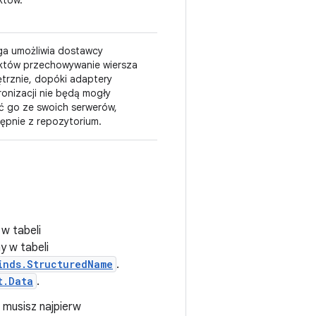
któw.
aga umożliwia dostawcy
któw przechowywanie wiersza
trznie, dopóki adaptery
onizacji nie będą mogły
ć go ze swoich serwerów,
tępnie z repozytorium.
w tabeli
y w tabeli
inds.StructuredName
.
t.Data
.
 musisz najpierw