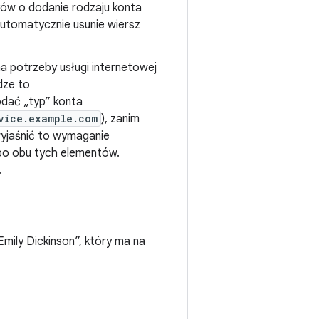
ków o dodanie rodzaju konta
 automatycznie usunie wiersz
a potrzeby usługi internetowej
dze to
odać „typ” konta
vice.example.com
), zanim
wyjaśnić to wymaganie
lbo obu tych elementów.
.
mily Dickinson”, który ma na