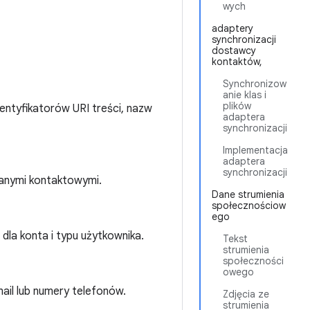
wych
adaptery
synchronizacji
dostawcy
kontaktów,
Synchronizow
anie klas i
plików
dentyfikatorów URI treści, nazw
adaptera
synchronizacji
Implementacja
adaptera
synchronizacji
danymi kontaktowymi.
Dane strumienia
społecznościow
ego
la konta i typu użytkownika.
Tekst
strumienia
społeczności
owego
ail lub numery telefonów.
Zdjęcia ze
strumienia