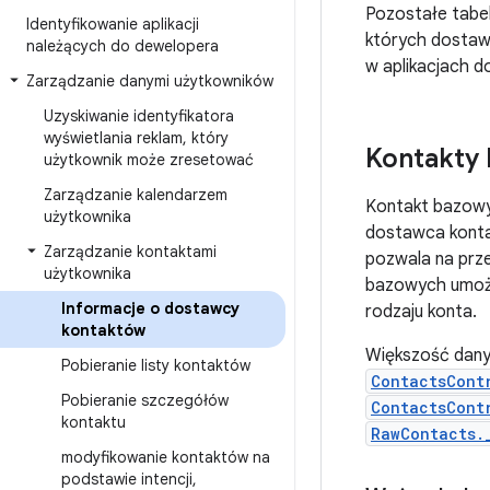
Pozostałe tabe
Identyfikowanie aplikacji
których dostawc
należących do dewelopera
w aplikacjach d
Zarządzanie danymi użytkowników
Uzyskiwanie identyfikatora
wyświetlania reklam
,
który
Kontakty
użytkownik może zresetować
Zarządzanie kalendarzem
Kontakt bazowy
użytkownika
dostawca kontak
Zarządzanie kontaktami
pozwala na prz
użytkownika
bazowych umożl
Informacje o dostawcy
rodzaju konta.
kontaktów
Większość dany
Pobieranie listy kontaktów
ContactsCont
Pobieranie szczegółów
ContactsCont
kontaktu
RawContacts.
modyfikowanie kontaktów na
podstawie intencji
,