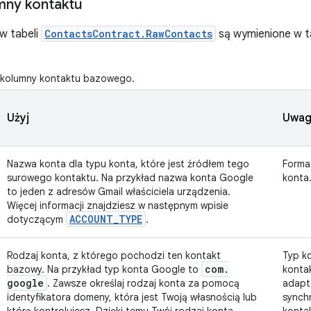
mny kontaktu
w tabeli
ContactsContract.RawContacts
są wymienione w ta
kolumny kontaktu bazowego.
Użyj
Uwag
Nazwa konta dla typu konta, które jest źródłem tego
Forma
surowego kontaktu. Na przykład nazwa konta Google
konta.
to jeden z adresów Gmail właściciela urządzenia.
Więcej informacji znajdziesz w następnym wpisie
ACCOUNT
_
TYPE
dotyczącym
.
Rodzaj konta, z którego pochodzi ten kontakt
Typ ko
com
.
bazowy. Na przykład typ konta Google to
konta
google
. Zawsze określaj rodzaj konta za pomocą
adapte
identyfikatora domeny, która jest Twoją własnością lub
synch