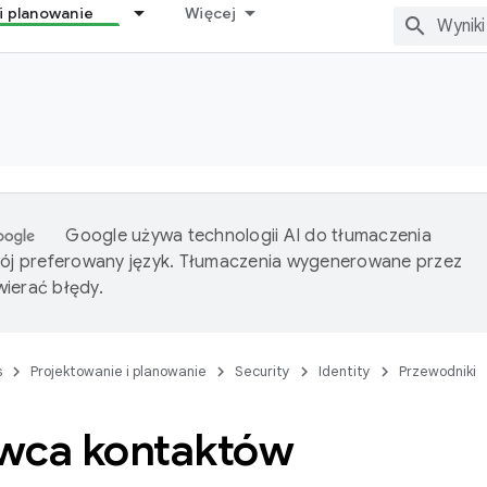
i planowanie
Więcej
Google używa technologii AI do tłumaczenia
wój preferowany język. Tłumaczenia wygenerowane przez
ierać błędy.
s
Projektowanie i planowanie
Security
Identity
Przewodniki
wca kontaktów