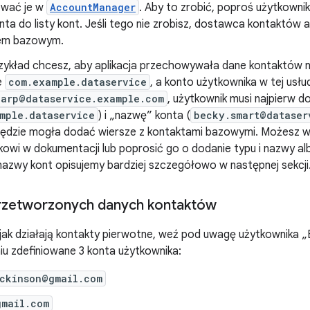
ować je w
AccountManager
. Aby to zrobić, poproś użytkowni
nta do listy kont. Jeśli tego nie zrobisz, dostawca kontaktów
tem bazowym.
przykład chcesz, aby aplikacja przechowywała dane kontaktów n
e
com.example.dataservice
, a konto użytkownika w tej usłu
harp@dataservice.example.com
, użytkownik musi najpierw d
mple.dataservice
) i „nazwę” konta (
becky.smart@dataser
 będzie mogła dodać wiersze z kontaktami bazowymi. Możesz 
kowi w dokumentacji lub poprosić go o dodanie typu i nazwy a
nazwy kont opisujemy bardziej szczegółowo w następnej sekcji
przetworzonych danych kontaktów
jak działają kontakty pierwotne, weź pod uwagę użytkownika „E
u zdefiniowane 3 konta użytkownika:
ickinson@gmail.com
gmail.com