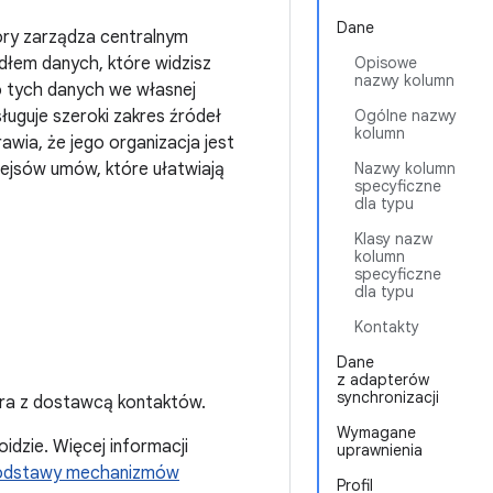
Dane
ry zarządza centralnym
łem danych, które widzisz
Opisowe
nazwy kolumn
o tych danych we własnej
ługuje szeroki zakres źródeł
Ogólne nazwy
kolumn
awia, że jego organizacja jest
fejsów umów, które ułatwiają
Nazwy kolumn
specyficzne
dla typu
Klasy nazw
kolumn
specyficzne
dla typu
Kontakty
Dane
z adapterów
synchronizacji
era z dostawcą kontaktów.
Wymagane
dzie. Więcej informacji
uprawnienia
odstawy mechanizmów
Profil