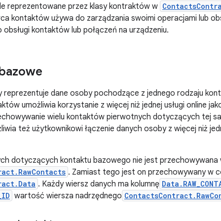
le reprezentowane przez klasy kontraktów w
ContactsContr
a kontaktów używa do zarządzania swoimi operacjami lub obsł
o obsługi kontaktów lub połączeń na urządzeniu.
 bazowe
 reprezentuje dane osoby pochodzące z jednego rodzaju kont
tów umożliwia korzystanie z więcej niż jednej usługi online ja
echowywanie wielu kontaktów pierwotnych dotyczących tej sa
iwia też użytkownikowi łączenie danych osoby z więcej niż j
ch dotyczących kontaktu bazowego nie jest przechowywana w
ract.RawContacts
. Zamiast tego jest on przechowywany w co 
ract.Data
. Każdy wiersz danych ma kolumnę
Data.RAW_CONT
_ID
wartość wiersza nadrzędnego
ContactsContract.RawCo