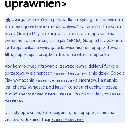
uprawnień>
Uwaga:
w niektórych przypadkach wymagane uprawnienia
do
może wpływać na sposób filtrowania
<uses-permission>
przez Google Play aplikacji. Jeśli poprosisz o uprawnienia
związane ze sprzętem, takie jak
, Google Play zakłada,
CAMERA
że Twoja aplikacja wymaga odpowiedniej funkcji sprzętowej i
filtruje aplikację z urządzeń, które nie oferują tej funkcji.
Aby kontrolować filtrowanie, zawsze jawnie deklaruj funkcje
sprzętowe w elementach
, a nie dzięki Google
<uses-feature>
Play wymagania
elementów. Następnie,
<uses-permission>
jeśli chcesz wyłączyć pod kątem konkretnej cechy, możesz
dodać
do zbioru danych
android:required="false"
<uses-
.
feature>
Dla listy uprawnień, które sugerują, funkcji sprzętu można
znaleźć w dokumentacji
.
<uses-feature>