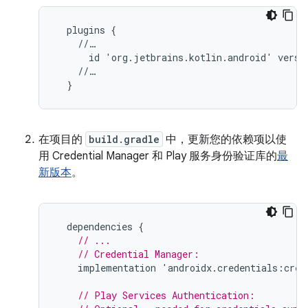
  plugins {

    //…

      id 'org.jetbrains.kotlin.android' versio
    //…

在项目的
build.gradle
中，更新您的依赖项以使
用 Credential Manager 和 Play 服务身份验证库的
最
新版本
。
dependencies
{
// ...
// Credential Manager:
implementation
'
androidx
.
credentials
:
cred
// Play Services Authentication: