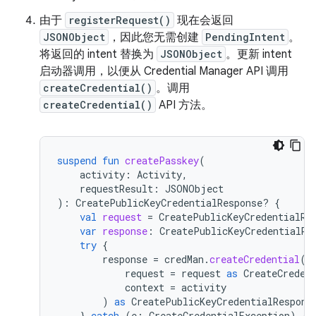
由于
registerRequest()
现在会返回
JSONObject
，因此您无需创建
PendingIntent
。
将返回的 intent 替换为
JSONObject
。更新 intent
启动器调用，以便从 Credential Manager API 调用
createCredential()
。调用
createCredential()
API 方法。
suspend
fun
createPasskey
(
activity
:
Activity
,
requestResult
:
JSONObject
):
CreatePublicKeyCredentialResponse? 
{
val
request
=
CreatePublicKeyCredentialRe
var
response
:
CreatePublicKeyCredentialRe
try
{
response
=
credMan
.
createCredential
(
request
=
request
as
CreateCreden
context
=
activity
)
as
CreatePublicKeyCredentialRespons
}
catch
(
e
:
CreateCredentialException
)
{