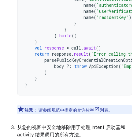
name
(
"authenticatorAt
name
(
"userVerificatio
name
(
"residentKey"
).
v
}
}
).
build
()
)
val
response
=
call
.
await
()
return
response
.
result
(
"Error calling the
parsePublicKeyCredentialCreationOptio
body
?:
throw
ApiException
(
"Empty
)
}
}
注意
：
请参阅规范中指定的允许
枚举
列表。
从您的视图中安全地移除用于处理 intent 启动器和
activity 结果调用的所有方法。