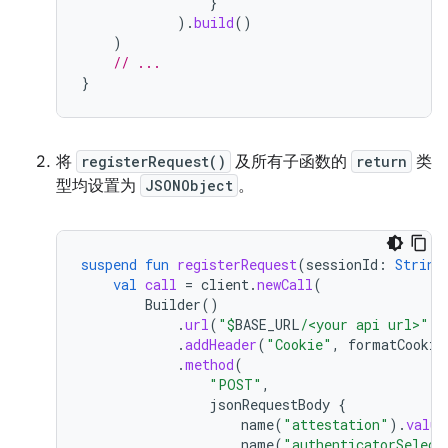
}
).
build
()
)
// ...
}
将
registerRequest()
及所有子函数的
return
类
型均设置为
JSONObject
。
suspend
fun
registerRequest
(
sessionId
:
String
val
call
=
client
.
newCall
(
Builder
()
.
url
(
"
$
BASE_URL
/<your api url>"
)
.
addHeader
(
"Cookie"
,
formatCookie
.
method
(
"POST"
,
jsonRequestBody
{
name
(
"attestation"
).
value
name
(
"authenticatorSelect