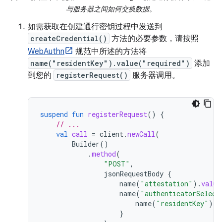
与服务器之间如何交换数据。
如需获取在创建通行密钥过程中发送到
createCredential()
方法的必要参数，请按照
WebAuthn
规范中所述的方法将
name("residentKey").value("required")
添加
到您的
registerRequest()
服务器调用。
suspend
fun
registerRequest
()
{
// ...
val
call
=
client
.
newCall
(
Builder
()
.
method
(
"POST"
,
jsonRequestBody
{
name
(
"attestation"
).
value
name
(
"authenticatorSelect
name
(
"residentKey"
).
v
}