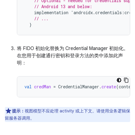
// Optional - needed for credentials supp
// Android 13 and below:
implementation
'
androidx
.
credentials
:
cred
// ...
}
将 FIDO 初始化替换为 Credential Manager 初始化。
在您用于创建通行密钥和登录方法的类中添加此声
明：
val
credMan
=
CredentialManager
.
create
(
contex
提示：
视图模型不应处理 activity 或上下文。请使用业务逻辑保
留服务器调用。