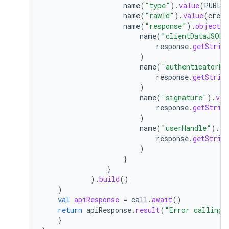
name
(
"type"
).
value
(
PUBLI
name
(
"rawId"
).
value
(
crede
name
(
"response"
).
objectVa
name
(
"clientDataJSON"
response
.
getStrin
)
name
(
"authenticatorDa
response
.
getStrin
)
name
(
"signature"
).
val
response
.
getStrin
)
name
(
"userHandle"
).
va
response
.
getStrin
)
}
}
).
build
()
)
val
apiResponse
=
call
.
await
()
return
apiResponse
.
result
(
"Error calling 
}