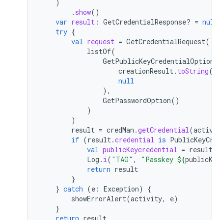
)
.
show
()
var
result
:
GetCredentialResponse? 
=
null
try
{
val
request
=
GetCredentialRequest
(
listOf
(
GetPublicKeyCredentialOption
(
creationResult
.
toString
()
null
),
GetPasswordOption
()
)
)
result
=
credMan
.
getCredential
(
activi
if
(
result
.
credential
is
PublicKeyCre
val
publicKeycredential
=
result
.
Log
.
i
(
"TAG"
,
"Passkey 
${
publicKe
return
result
}
}
catch
(
e
:
Exception
)
{
showErrorAlert
(
activity
,
e
)
}
return
result