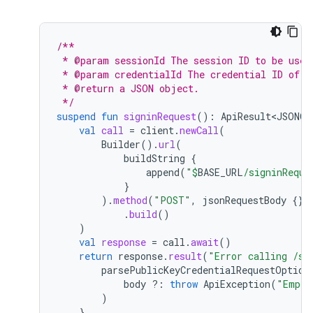
/**
 * @param sessionId The session ID to be used
 * @param credentialId The credential ID of t
 * @return a JSON object.
 */
suspend
fun
signinRequest
():
ApiResult<JSONOb
val
call
=
client
.
newCall
(
Builder
().
url
(
buildString
{
append
(
"
$
BASE_URL
/signinReque
}
).
method
(
"POST"
,
jsonRequestBody
{})
.
build
()
)
val
response
=
call
.
await
()
return
response
.
result
(
"Error calling /si
parsePublicKeyCredentialRequestOption
body
?:
throw
ApiException
(
"Empty
)
}