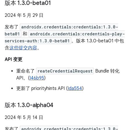
版本 1
.
3
.
0-beta01
2024 年 5 月 29 日
发布了
androidx.credentials:credentials:1.3.0-
beta01
和
androidx.credentials:credentials-play-
services-auth:1.3.0-beta01
。版本 1.3.0-beta01 中包
含
这些提交内容
。
API 变更
重命名了
reateCredentialRequest
Bundle 转化
API。(
I46b95
)
更新了 priorityhints API (
Ida554
)
版本 1
.
3
.
0-alpha04
2024 年 5 月 14 日
发布了
androidx.credentials:credentials:1.3.0-