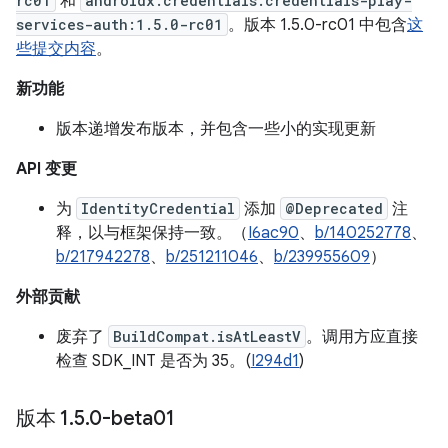
rc01
和
androidx.credentials:credentials-play-
services-auth:1.5.0-rc01
。版本 1.5.0-rc01 中包含
这
些提交内容
。
新功能
版本递增发布版本，并包含一些小的实现更新
API 变更
为
IdentityCredential
添加
@Deprecated
注
释，以与框架保持一致。（
I6ac90
、
b/140252778
、
b/217942278
、
b/251211046
、
b/239955609
）
外部贡献
废弃了
BuildCompat.isAtLeastV
。调用方应直接
检查 SDK_INT 是否为 35。(
I294d1
)
版本 1
.
5
.
0-beta01