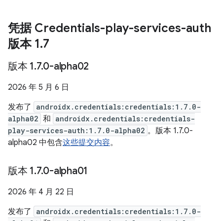
凭据 Credentials-play-services-auth
版本 1
.
7
版本 1
.
7
.
0-alpha02
2026 年 5 月 6 日
发布了
androidx.credentials:credentials:1.7.0-
alpha02
和
androidx.credentials:credentials-
play-services-auth:1.7.0-alpha02
。版本 1.7.0-
alpha02 中包含
这些提交内容
。
版本 1
.
7
.
0-alpha01
2026 年 4 月 22 日
发布了
androidx.credentials:credentials:1.7.0-