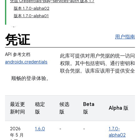
凭据 Credentials-play-services-auth 版本 1.7
版本 1.7.0-alpha02
版本 1.7.0-alpha01
凭证
用户指南
API 参考文档
此库可提供对用户凭据的统一访问
androidx.credentials
权限。其中包括密码、通行密钥和
联合凭据。该库应该用于提供安全
顺畅的登录体验。
最近更
稳定
候选
Beta
Alpha 版
新时间
版
版
版
2026
1.6.0
-
-
1.7.0-
年 5 月
alpha02