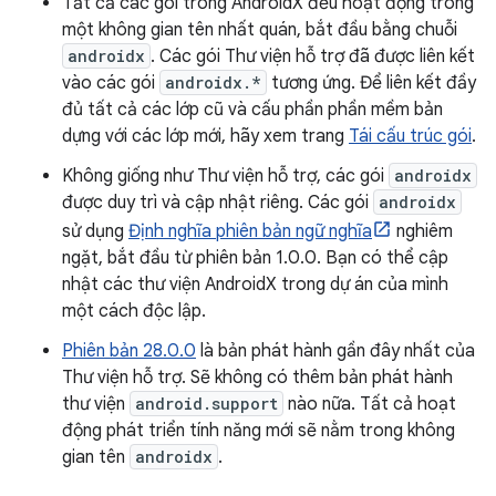
Tất cả các gói trong AndroidX đều hoạt động trong
một không gian tên nhất quán, bắt đầu bằng chuỗi
androidx
. Các gói Thư viện hỗ trợ đã được liên kết
vào các gói
androidx.*
tương ứng. Để liên kết đầy
đủ tất cả các lớp cũ và cấu phần phần mềm bản
dựng với các lớp mới, hãy xem trang
Tái cấu trúc gói
.
Không giống như Thư viện hỗ trợ, các gói
androidx
được duy trì và cập nhật riêng. Các gói
androidx
sử dụng
Định nghĩa phiên bản ngữ nghĩa
nghiêm
ngặt, bắt đầu từ phiên bản 1.0.0. Bạn có thể cập
nhật các thư viện AndroidX trong dự án của mình
một cách độc lập.
Phiên bản 28.0.0
là bản phát hành gần đây nhất của
Thư viện hỗ trợ. Sẽ không có thêm bản phát hành
thư viện
android.support
nào nữa. Tất cả hoạt
động phát triển tính năng mới sẽ nằm trong không
gian tên
androidx
.