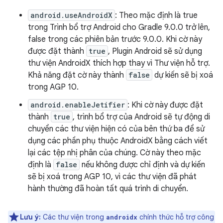
android.useAndroidX
: Theo mặc định là true
trong Trình bổ trợ Android cho Gradle 9.0.0 trở lên,
false trong các phiên bản trước 9.0.0. Khi cờ này
được đặt thành
true
, Plugin Android sẽ sử dụng
thư viện AndroidX thích hợp thay vì Thư viện hỗ trợ.
Khả năng đặt cờ này thành
false
dự kiến sẽ bị xoá
trong AGP 10.
android.enableJetifier
: Khi cờ này được đặt
thành
true
, trình bổ trợ của Android sẽ tự động di
chuyển các thư viện hiện có của bên thứ ba để sử
dụng các phần phụ thuộc AndroidX bằng cách viết
lại các tệp nhị phân của chúng. Cờ này theo mặc
định là
false
nếu không được chỉ định và dự kiến
sẽ bị xoá trong AGP 10, vì các thư viện đã phát
hành thường đã hoàn tất quá trình di chuyển.
Lưu ý:
Các thư viện trong
chính thức hỗ trợ công
androidx