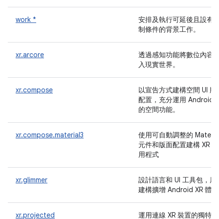
work *
安排及執行可延後且設有
制條件的背景工作。
xr.arcore
透過感知功能將數位內容
入現實世界。
xr.compose
以宣告方式建構空間 UI 版
配置，充分運用 Android X
的空間功能。
xr.compose.material3
使用可自動調整的 Materia
元件和版面配置建構 XR 應
用程式
xr.glimmer
設計語言和 UI 工具包，用
建構擴增 Android XR 體驗
xr.projected
運用連線 XR 裝置的獨特功