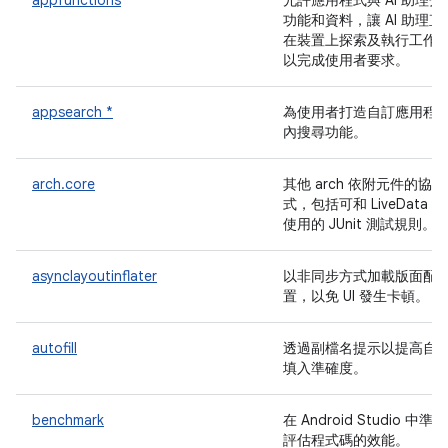
appfunctions
允許應用程式與 AI 助理分
功能和資料，讓 AI 助理直
在裝置上探索及執行工作
以完成使用者要求。
appsearch *
為使用者打造自訂應用程
內搜尋功能。
arch.core
其他 arch 依附元件的協
式，包括可和 LiveData 
使用的 JUnit 測試規則。
asynclayoutinflater
以非同步方式加載版面配
置，以免 UI 發生卡頓。
autofill
透過副檔名提示以提高自
填入準確度。
benchmark
在 Android Studio 中準確
評估程式碼的效能。