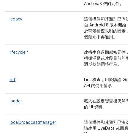
AndroidX 依附元件。
legacy
這個構件和其類別已淘汰
自 Android 8 版本開始，
於背景檢查限制的因素，
個類別不再適用。
lifecycle *
建構生命週期感知元件，
根據活動或片段目前的生
週期狀態調整行為。
lint
Lint 檢查，用於驗證 Gradl
API 的使用情形
loader
載入在設定變更後仍然有
的 UI 資料。
localbroadcastmanager
這個構件和其類別已淘汰
請改用 LiveData 或回應