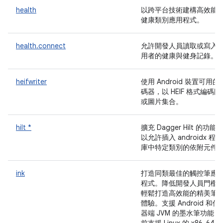
health
以跨平台技術建構高效能
健康類別應用程式。
health.connect
允許開發人員讀取或寫入
用者的健康與健身記錄。
heifwriter
使用 Android 裝置可用的
碼器，以 HEIF 格式編碼圖
或圖片集合。
hilt *
擴充 Dagger Hilt 的功能
以允許插入 androidx 程式
庫中特定類別的依附元件
ink
打造同類最佳的觸控筆應
程式。降低開發人員門檻
輕鬆打造高效能的精美筆
體驗。支援 Android 和伺
器端 JVM 的墨水筆功能 (