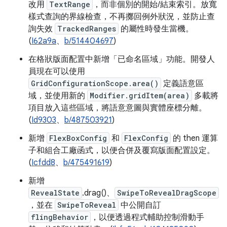
改用
TextRange
，而非個別的開始/結束索引。放寬
樣式查詢的界線檢查，不再擲回例外狀況，並防止查
詢失效
TrackedRanges
的屬性時發生當機。
(
I62a9a
、
b/514404697
)
在格狀版面配置中新增「已命名區域」功能。開發人
員現在可以使用
GridConfigurationScope.area()
定義語意區
域，並使用新的
Modifier.gridItem(area)
多載將
項目放入這些區域，將語意意圖與實體座標分離。
(
Id9303
、
b/487503921
)
新增
FlexBoxConfig
和
FlexConfig
的 then 運算
子和組合工廠函式，以便合併及覆寫版面配置設定。
(
Icfdd8
、
b/475491619
)
新增
RevealState
.drag()、
SwipeToRevealDragScope
，並在
SwipeToReveal
中公開自訂
flingBehavior
，以便透過程式輔助控制滑動手