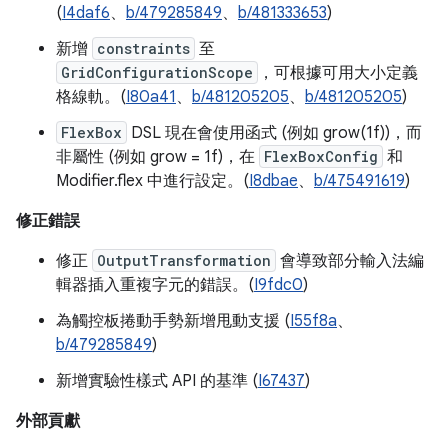
(
I4daf6
、
b/479285849
、
b/481333653
)
新增
constraints
至
GridConfigurationScope
，可根據可用大小定義
格線軌。(
I80a41
、
b/481205205
、
b/481205205
)
FlexBox
DSL 現在會使用函式 (例如 grow(1f))，而
非屬性 (例如 grow = 1f)，在
FlexBoxConfig
和
Modifier.flex 中進行設定。(
I8dbae
、
b/475491619
)
修正錯誤
修正
OutputTransformation
會導致部分輸入法編
輯器插入重複字元的錯誤。(
I9fdc0
)
為觸控板捲動手勢新增甩動支援 (
I55f8a
、
b/479285849
)
新增實驗性樣式 API 的基準 (
I67437
)
外部貢獻