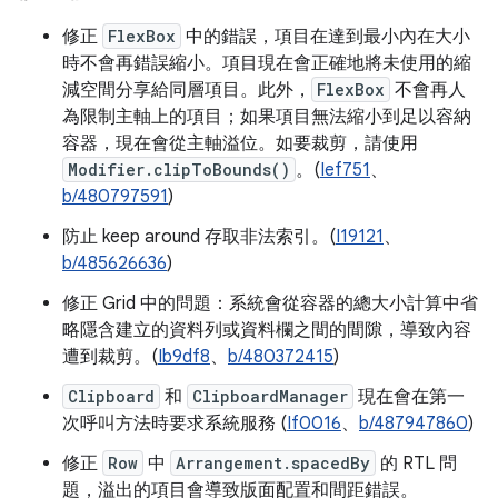
修正
FlexBox
中的錯誤，項目在達到最小內在大小
時不會再錯誤縮小。項目現在會正確地將未使用的縮
減空間分享給同層項目。此外，
FlexBox
不會再人
為限制主軸上的項目；如果項目無法縮小到足以容納
容器，現在會從主軸溢位。如要裁剪，請使用
Modifier.clipToBounds()
。(
Ief751
、
b/480797591
)
防止 keep around 存取非法索引。(
I19121
、
b/485626636
)
修正 Grid 中的問題：系統會從容器的總大小計算中省
略隱含建立的資料列或資料欄之間的間隙，導致內容
遭到裁剪。(
Ib9df8
、
b/480372415
)
Clipboard
和
ClipboardManager
現在會在第一
次呼叫方法時要求系統服務 (
If0016
、
b/487947860
)
修正
Row
中
Arrangement.spacedBy
的 RTL 問
題，溢出的項目會導致版面配置和間距錯誤。