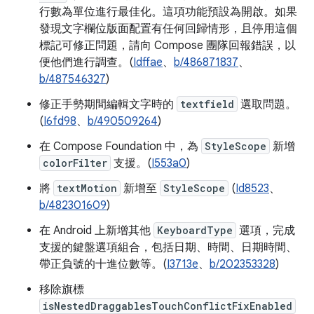
行數為單位進行最佳化。這項功能預設為開啟。如果
發現文字欄位版面配置有任何回歸情形，且停用這個
標記可修正問題，請向 Compose 團隊回報錯誤，以
便他們進行調查。(
Idffae
、
b/486871837
、
b/487546327
)
修正手勢期間編輯文字時的
textfield
選取問題。
(
I6fd98
、
b/490509264
)
在 Compose Foundation 中，為
StyleScope
新增
colorFilter
支援。(
I553a0
)
將
textMotion
新增至
StyleScope
(
Id8523
、
b/482301609
)
在 Android 上新增其他
KeyboardType
選項，完成
支援的鍵盤選項組合，包括日期、時間、日期時間、
帶正負號的十進位數等。(
I3713e
、
b/202353328
)
移除旗標
isNestedDraggablesTouchConflictFixEnabled