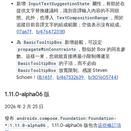
新增
InputTextSuggestionState
屬性，有助於在
提供文字替換建議時，識別音譯輸入內容的不同狀
態。此外，也導入
TextCompositionRange
，用於
追蹤目前音譯文字的組成範圍；空值表示沒有組成。
(
I7a67f
、
b/476472318
)
為
BasicTooltipBox
新增超載，可設定
propagateMinConstraints
，類似於 Box 的同名參
數。這樣一來，您就能直接將最小限制傳遞至
BasicTooltipBox
的子項，而不必由
BasicTooltipBox
放寬限制。感謝 Steven
Schoen！(
Ib145f
、
b/467532639
、
b/301605744
)
1
.
11
.
0-alpha06 版
2026 年 2 月 25 日
發布
androidx.compose.foundation:foundation-
*:1.11.0-alpha06
。1.11.0-alpha06 版包含
這些修訂項