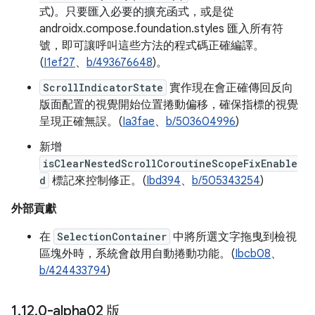
式)。只要匯入必要的擴充函式，或是從
androidx.compose.foundation.styles 匯入所有符
號，即可讓呼叫這些方法的程式碼正確編譯。
(
I1ef27
、
b/493676648
)。
ScrollIndicatorState
實作現在會正確傳回反向
版面配置的視覺開始位置捲動偏移，確保指標的視覺
呈現正確無誤。(
Ia3fae
、
b/503604996
)
新增
isClearNestedScrollCoroutineScopeFixEnable
d
標記來控制修正。(
Ibd394
、
b/505343254
)
外部貢獻
在
SelectionContainer
中將所選文字拖曳到檢視
區塊外時，系統會啟用自動捲動功能。(
Ibcb08
、
b/424433794
)
1
.
12
.
0-alpha02 版