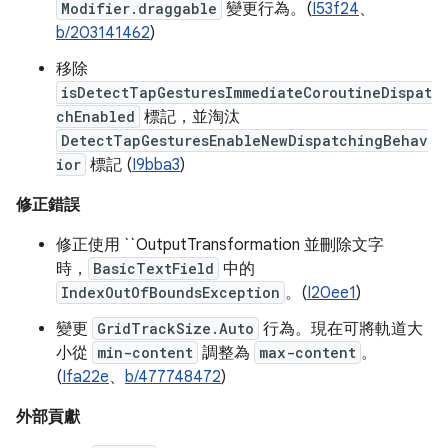
Modifier.draggable
變更行為。(
I53f24
、
b/203141462
)
移除
isDetectTapGesturesImmediateCoroutineDispat
chEnabled
標記，並淘汰
DetectTapGesturesEnableNewDispatchingBehav
ior
標記 (
I9bba3
)
修正錯誤
修正使用 ``OutputTransformation 並刪除文字
時，
BasicTextField
中的
IndexOutOfBoundsException
。(
I20ee1
)
變更
GridTrackSize.Auto
行為。現在可將軌道大
小從
min-content
調整為
max-content
。
(
Ifa22e
、
b/477748472
)
外部貢獻