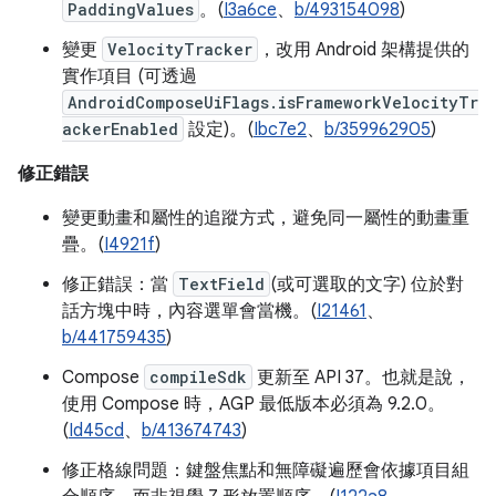
PaddingValues
。(
I3a6ce
、
b/493154098
)
變更
VelocityTracker
，改用 Android 架構提供的
實作項目 (可透過
AndroidComposeUiFlags.isFrameworkVelocityTr
ackerEnabled
設定)。(
Ibc7e2
、
b/359962905
)
修正錯誤
變更動畫和屬性的追蹤方式，避免同一屬性的動畫重
疊。(
I4921f
)
修正錯誤：當
TextField
(或可選取的文字) 位於對
話方塊中時，內容選單會當機。(
I21461
、
b/441759435
)
Compose
compileSdk
更新至 API 37。也就是說，
使用 Compose 時，AGP 最低版本必須為 9.2.0。
(
Id45cd
、
b/413674743
)
修正格線問題：鍵盤焦點和無障礙遍歷會依據項目組