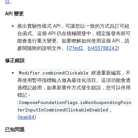
目
。
API 變更
推出實驗性樣式 API，可讓您以一致的方式自訂可組
合函式。這個 API 仍在積極開發中，穩定版發布前可
能會進行重大變更。如要瞭解如何使用這個 API，請
參閱隨附的說明文件。(
I7fed2
、
b/455788242
)
修正錯誤
Modifier.combinedClickable
經過重新編寫，不
再使用暫停指標輸入做為最佳化項目。這項功能會透
過標記啟用，如果新實作方式發生錯誤，您可以停用
標記 -
ComposeFoundationFlags.isNonSuspendingPoin
terInputInCombinedClickableEnabled
。
(
Iea684
)
已知問題