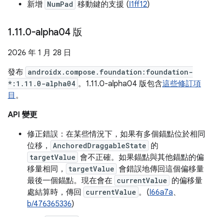
新增
NumPad
移動鍵的支援 (
I1ff12
)
1
.
11
.
0-alpha04 版
2026 年 1 月 28 日
發布
androidx.compose.foundation:foundation-
*:1.11.0-alpha04
。1.11.0-alpha04 版包含
這些修訂項
目
。
API 變更
修正錯誤：在某些情況下，如果有多個錨點位於相同
位移，
AnchoredDraggableState
的
targetValue
會不正確。如果錨點與其他錨點的偏
移量相同，
targetValue
會錯誤地傳回這個偏移量
最後一個錨點。現在會在
currentValue
的偏移量
處結算時，傳回
currentValue
。(
I66a7a
、
b/476365336
)