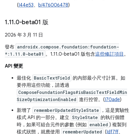
(
I44e53
、
b/476006478
)
1
.
11
.
0-beta01 版
2026 年 3 月 11 日
發布
androidx.compose.foundation:foundation-
*:1.11.0-beta01
。1.11.0-beta01 版包含
這些修訂項目
。
API 變更
最佳化
BasicTextField
的內部最小尺寸計算。如
要停用這些功能，請透過
ComposeFoundationFlags#isBasicTextFieldMin
SizeOptimizationEnabled
進行控管。(
I70ade
)
新增了
rememberUpdatedStyleState
，這是實驗性
樣式 API 的一部分。建立
StyleState
的執行個體
時，如果可組合元件的參數 (例如
enabled
) 複製到
樣式狀態，就應使用
rememberUpdated
(
Idf7ff
、