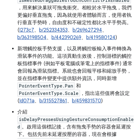
isNestedDraggablesTouchConflictFixEnabled
，用來解決巢狀可拖曳衝突。相較於水平拖曳，我們
更偏好垂直拖曳，因為就使用者體驗而言，使用者執
行垂直手勢時，自由度和不確定性都比水平手勢高。
(
I273c7
、
b/252334353
、
b/269627294
、
b/363198504
、
b/442390269
、
b/419580124
)
新增觸控板手勢支援，以及將觸控板輸入事件轉換為
滑鼠事件的功能。這項異動生效後，控制游標的觸控
板指標事件 (例如平板電腦或筆電上的指標事件) 通常
會回報為滑鼠指標。系統也會回報平移和縮放手勢，
並在指標事件變更中提供額外資訊，同時新增
PointerEventType.Pan
和
PointerEventType.Scale
，指出這些值將會設定
(
Id071a
、
b/315527861
、
b/459831570
)
介紹
isDelayPressesUsingGestureConsumptionEnable
d
。啟用這個標記後，含有拖曳手勢的容器會延遲按
下。包括先前未延遲按壓的容器，現在會根據