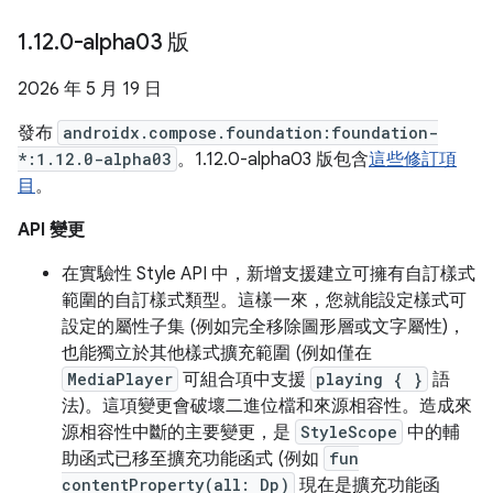
1
.
12
.
0-alpha03 版
2026 年 5 月 19 日
發布
androidx.compose.foundation:foundation-
*:1.12.0-alpha03
。1.12.0-alpha03 版包含
這些修訂項
目
。
API 變更
在實驗性 Style API 中，新增支援建立可擁有自訂樣式
範圍的自訂樣式類型。這樣一來，您就能設定樣式可
設定的屬性子集 (例如完全移除圖形層或文字屬性)，
也能獨立於其他樣式擴充範圍 (例如僅在
MediaPlayer
可組合項中支援
playing { }
語
法)。這項變更會破壞二進位檔和來源相容性。造成來
源相容性中斷的主要變更，是
StyleScope
中的輔
助函式已移至擴充功能函式 (例如
fun
contentProperty(all: Dp)
現在是擴充功能函