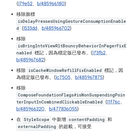
(
I79e52
、
b/485966180
)
移除旗標
isDelayPressesUsingGestureConsumptionEnable
d
(
I533dd
、
b/485966702
)
移除
isBringIntoViewRltBouncyBehaviorInPagerFixE
nabled
標記，因為穩定版已發布。(
I73fb2
、
b/485967682
)
移除
isCacheWindowRefillFixEnabled
標記，因
為穩定版已發布。(
Ic7505
、
b/485967875
)
移除
ComposeFoundationFlags#isNonSuspendingPoin
terInputInCombinedClickableEnabled
(
I1f76c
、
b/485966320
、
b/477836055
)
在
StyleScope
中新增
contentPadding
和
externalPadding
的超載，可接受