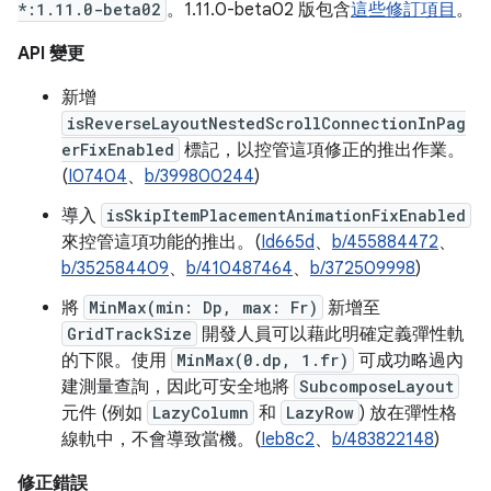
*:1.11.0-beta02
。1.11.0-beta02 版包含
這些修訂項目
。
API 變更
新增
isReverseLayoutNestedScrollConnectionInPag
erFixEnabled
標記，以控管這項修正的推出作業。
(
I07404
、
b/399800244
)
導入
isSkipItemPlacementAnimationFixEnabled
來控管這項功能的推出。(
Id665d
、
b/455884472
、
b/352584409
、
b/410487464
、
b/372509998
)
將
MinMax(min: Dp, max: Fr)
新增至
GridTrackSize
開發人員可以藉此明確定義彈性軌
的下限。使用
MinMax(0.dp, 1.fr)
可成功略過內
建測量查詢，因此可安全地將
SubcomposeLayout
元件 (例如
LazyColumn
和
LazyRow
) 放在彈性格
線軌中，不會導致當機。(
Ieb8c2
、
b/483822148
)
修正錯誤