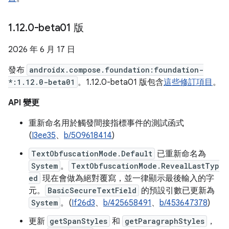
1
.
12
.
0-beta01 版
2026 年 6 月 17 日
發布
androidx.compose.foundation:foundation-
*:1.12.0-beta01
。1.12.0-beta01 版包含
這些修訂項目
。
API 變更
重新命名用於觸發間接指標事件的測試函式
(
I3ee35
、
b/509618414
)
TextObfuscationMode.Default
已重新命名為
System
。
TextObfuscationMode.RevealLastTyp
ed
現在會做為絕對覆寫，並一律顯示最後輸入的字
元。
BasicSecureTextField
的預設引數已更新為
System
。(
If26d3
、
b/425658491
、
b/453647378
)
更新
getSpanStyles
和
getParagraphStyles
，