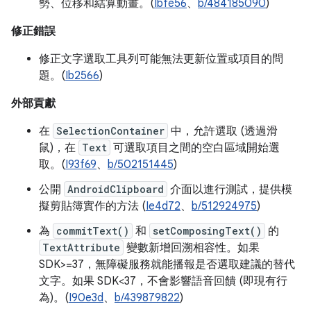
勢、位移和結算動畫。(
Ibfe56
、
b/484185090
)
修正錯誤
修正文字選取工具列可能無法更新位置或項目的問
題。(
Ib2566
)
外部貢獻
在
SelectionContainer
中，允許選取 (透過滑
鼠)，在
Text
可選取項目之間的空白區域開始選
取。(
I93f69
、
b/502151445
)
公開
AndroidClipboard
介面以進行測試，提供模
擬剪貼簿實作的方法 (
Ie4d72
、
b/512924975
)
為
commitText()
和
setComposingText()
的
TextAttribute
變數新增回溯相容性。如果
SDK>=37，無障礙服務就能播報是否選取建議的替代
文字。如果 SDK<37，不會影響語音回饋 (即現有行
為)。(
I90e3d
、
b/439879822
)