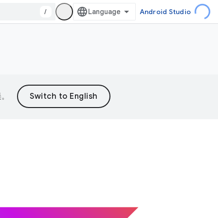
/
Android Studio
误。