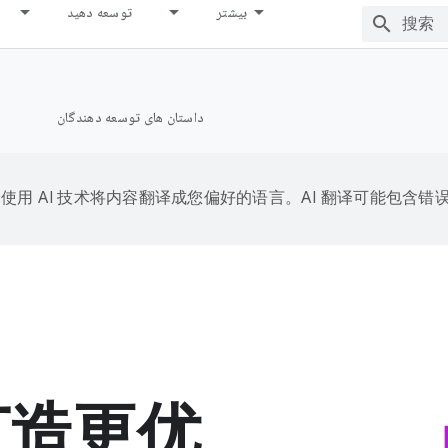
بیشتر
توسعه دهید
داستان های توسعه دهندگان
ر
e 会使用 AI 技术将内容翻译成您偏好的语言。AI 翻译可能包含错
 打造更优