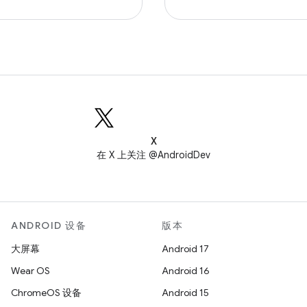
X
在 X 上关注 @AndroidDev
ANDROID 设备
版本
大屏幕
Android 17
Wear OS
Android 16
ChromeOS 设备
Android 15