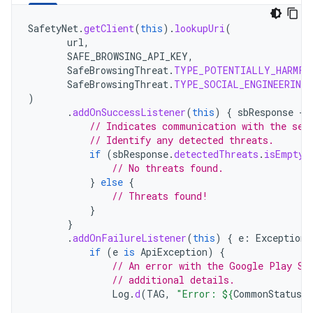
SafetyNet
.
getClient
(
this
).
lookupUri
(
url
,
SAFE_BROWSING_API_KEY
,
SafeBrowsingThreat
.
TYPE_POTENTIALLY_HARMFU
SafeBrowsingThreat
.
TYPE_SOCIAL_ENGINEERING
)
.
addOnSuccessListener
(
this
)
{
sbResponse
-
// Indicates communication with the ser
// Identify any detected threats.
if
(
sbResponse
.
detectedThreats
.
isEmpty
(
// No threats found.
}
else
{
// Threats found!
}
}
.
addOnFailureListener
(
this
)
{
e
:
Exception
if
(
e
is
ApiException
)
{
// An error with the Google Play Se
// additional details.
Log
.
d
(
TAG
,
"Error: 
${
CommonStatusCo