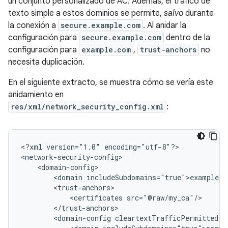
un conjunto personalizado de AC. Además, el tráfico de
texto simple a estos dominios se permite,
salvo
durante
la conexión a
secure.example.com
. Al anidar la
configuración para
secure.example.com
dentro de la
configuración para
example.com
,
trust-anchors
no
necesita duplicación.
En el siguiente extracto, se muestra cómo se vería este
anidamiento en
res/xml/network_security_config.xml
:
<?xml
version="1.0"
encoding="utf-8"?>

<domain
<certificates
<domain-config