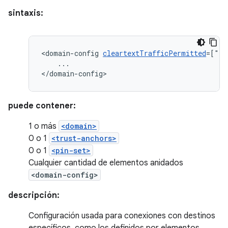
sintaxis:
<domain-config
cleartextTrafficPermitted
=["tr
...

</domain-config>
puede contener:
1 o más
<domain>
0 o 1
<trust-anchors>
0 o 1
<pin-set>
Cualquier cantidad de elementos anidados
<domain-config>
descripción:
Configuración usada para conexiones con destinos