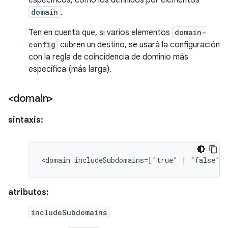
específicos, como los definidos por elementos
domain
.
Ten en cuenta que, si varios elementos
domain-
config
cubren un destino, se usará la configuración
con la regla de coincidencia de dominio más
específica (más larga).
<domain>
sintaxis:
<domain
includeSubdomains=["true"
|
"false"]>
atributos:
includeSubdomains