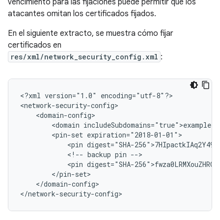
vencimiento para las fijaciones puede permitir que los
atacantes omitan los certificados fijados.
En el siguiente extracto, se muestra cómo fijar
certificados en
res/xml/network_security_config.xml
:
<?xml
version="1.0"
encoding="utf-8"?>

<domain
<pin-set
<pin
<!--
backup
pin
<pin
</domain-config>

</network-security-config>