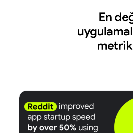
En değ
uygulamalar
metrikl