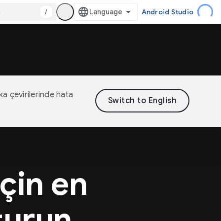
/
Android Studio
eka çevirilerinde hata
için en
turun