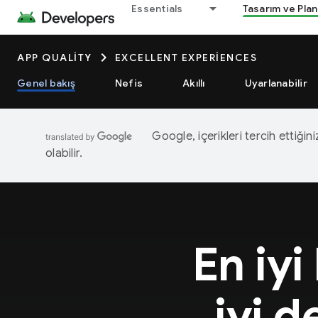
Essentials
Tasarım ve Pla
APP QUALITY
EXCELLENT EXPERIENCES
Genel bakış
Nefis
Akıllı
Uyarlanabilir
Google, içerikleri tercih ettiğin
olabilir.
En iyi
iyi 