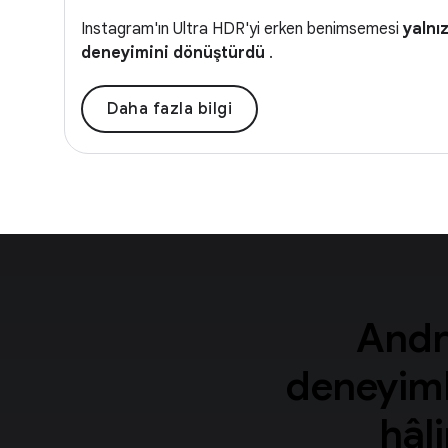
Instagram'ın Ultra HDR'yi erken benimsemesi
yalnız
deneyimini dönüştürdü
.
Daha fazla bilgi
Andro
deneyimle
hâli