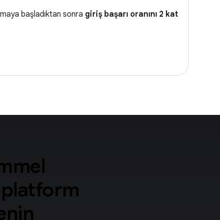
lanmaya başladıktan sonra
giriş başarı oranını 2 kat
kemmel
i platform
renin