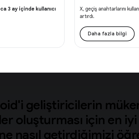
ca 3 ay içinde kullanıcı
X, geçiş anahtarlarını kul
artırdı.
Daha fazla bilgi
id'i geliştiricilerin mü
r oluşturması için en iy
ne nasıl getirdiğimizi öğ