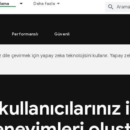
nlama
Daha fazla
Performanslı
Güvenli
iz dile çevirmek için yapay zeka teknolojisini kullanır. Yapay z
 kullanıcılarınız 
deneyimleri oluş