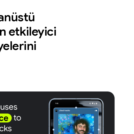
ğanüstü
n etkileyici
yelerini