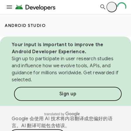
ANDROID STUDIO
Your input is important to improve the
Android Developer Experience.
Sign up to participate in user research studies
and influence how we evolve tools, APIs, and
guidance for millions worldwide. Get rewarded if
selected.
Sign up
Google 会使用 AI 技术将内容翻译成您偏好的语
言。AI 翻译可能包含错误。