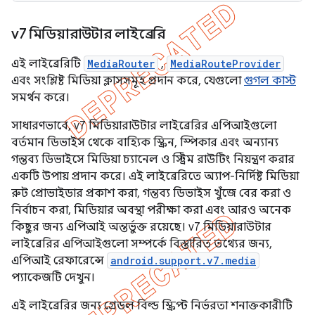
v7 মিডিয়ারাউটার লাইব্রেরি
এই লাইব্রেরিটি
MediaRouter
,
MediaRouteProvider
এবং সংশ্লিষ্ট মিডিয়া ক্লাসসমূহ প্রদান করে, যেগুলো
গুগল কাস্ট
সমর্থন করে।
সাধারণভাবে, v7 মিডিয়ারাউটার লাইব্রেরির এপিআইগুলো
বর্তমান ডিভাইস থেকে বাহ্যিক স্ক্রিন, স্পিকার এবং অন্যান্য
গন্তব্য ডিভাইসে মিডিয়া চ্যানেল ও স্ট্রিম রাউটিং নিয়ন্ত্রণ করার
একটি উপায় প্রদান করে। এই লাইব্রেরিতে অ্যাপ-নির্দিষ্ট মিডিয়া
রুট প্রোভাইডার প্রকাশ করা, গন্তব্য ডিভাইস খুঁজে বের করা ও
নির্বাচন করা, মিডিয়ার অবস্থা পরীক্ষা করা এবং আরও অনেক
কিছুর জন্য এপিআই অন্তর্ভুক্ত রয়েছে। v7 মিডিয়ারাউটার
লাইব্রেরির এপিআইগুলো সম্পর্কে বিস্তারিত তথ্যের জন্য,
এপিআই রেফারেন্সে
android.support.v7.media
প্যাকেজটি দেখুন।
এই লাইব্রেরির জন্য গ্রেডল বিল্ড স্ক্রিপ্ট নির্ভরতা শনাক্তকারীটি