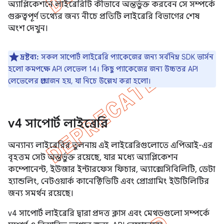
অ্যাপ্লিকেশনে লাইব্রেরিটি কীভাবে অন্তর্ভুক্ত করবেন সে সম্পর্কে
গুরুত্বপূর্ণ তথ্যের জন্য নীচে প্রতিটি লাইব্রেরি বিভাগের শেষ
অংশ দেখুন।
দ্রষ্টব্য:
সকল সাপোর্ট লাইব্রেরি প্যাকেজের জন্য সর্বনিম্ন SDK ভার্সন
হলো কমপক্ষে API লেভেল 14। কিছু প্যাকেজের জন্য উচ্চতর API
লেভেলের প্রয়োজন হয়, যা নিচে উল্লেখ করা হলো।
v4 সাপোর্ট লাইব্রেরি
অন্যান্য লাইব্রেরির তুলনায় এই লাইব্রেরিগুলোতে এপিআই-এর
বৃহত্তম সেট অন্তর্ভুক্ত রয়েছে, যার মধ্যে অ্যাপ্লিকেশন
কম্পোনেন্ট, ইউজার ইন্টারফেস ফিচার, অ্যাক্সেসিবিলিটি, ডেটা
হ্যান্ডলিং, নেটওয়ার্ক কানেক্টিভিটি এবং প্রোগ্রামিং ইউটিলিটির
জন্য সমর্থন রয়েছে।
v4 সাপোর্ট লাইব্রেরি দ্বারা প্রদত্ত ক্লাস এবং মেথডগুলো সম্পর্কে