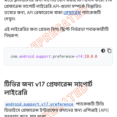
মতো ক্লাসগুলোর জন্য সাপোর্ট যোগ করার API প্রদান করে। v14
প্রেফারেন্স সাপোর্ট লাইব্রেরি API-গুলো সম্পর্কে বিস্তারিত
তথ্যের জন্য, API রেফারেন্সে থাকা
প্রেফারেন্স
প্যাকেজটি
দেখুন।
এই লাইব্রেরির জন্য গ্রেডল বিল্ড স্ক্রিপ্ট নির্ভরতা শনাক্তকারীটি
নিম্নরূপ:
com
.
android
.
support
:
preference
-
v14:
28.0
.
0
টিভির জন্য v17 প্রেফারেন্স সাপোর্ট
লাইব্রেরি
android.support.v17.preference
প্যাকেজটি টিভি
ডিভাইসে প্রেফারেন্স ইন্টারফেস প্রদানের জন্য এপিআই (API)
সরবরাহ করে, যার মধ্যে