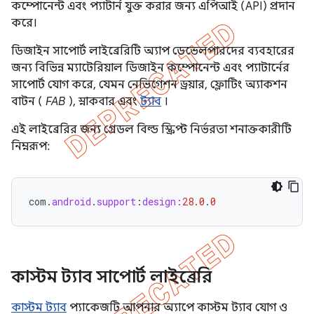
কম্পোনেন্ট এবং প্যাটার্ন যুক্ত করার জন্য এপিআই (API) প্রদান
করে।
ডিজাইন সাপোর্ট লাইব্রেরিটি অ্যাপ ডেভেলপারদের ব্যবহারের
জন্য বিভিন্ন ম্যাটেরিয়াল ডিজাইন কম্পোনেন্ট এবং প্যাটার্নের
সাপোর্ট যোগ করে, যেমন নেভিগেশন ড্রয়ার, ফ্লোটিং অ্যাকশন
বাটন (
FAB
), স্নাকবার এবং
ট্যাব
।
এই লাইব্রেরির জন্য গ্রেডল বিল্ড স্ক্রিপ্ট নির্ভরতা শনাক্তকারীটি
নিম্নরূপ:
com
.
android
.
support
:
design:
28.0
.
0
কাস্টম ট্যাব সাপোর্ট লাইব্রেরি
কাস্টম ট্যাব
প্যাকেজটি আপনার অ্যাপে কাস্টম ট্যাব যোগ ও