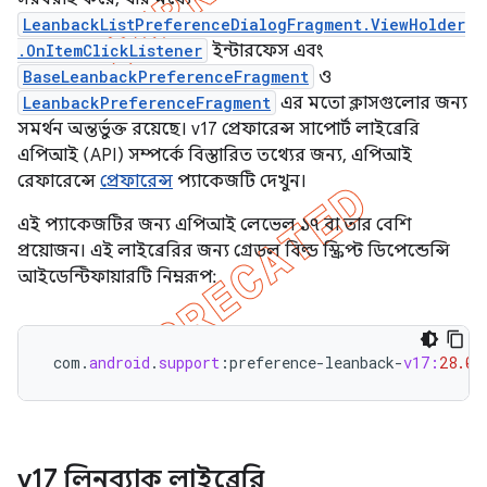
LeanbackListPreferenceDialogFragment.ViewHolder
.OnItemClickListener
ইন্টারফেস এবং
BaseLeanbackPreferenceFragment
ও
LeanbackPreferenceFragment
এর মতো ক্লাসগুলোর জন্য
সমর্থন অন্তর্ভুক্ত রয়েছে। v17 প্রেফারেন্স সাপোর্ট লাইব্রেরি
এপিআই (API) সম্পর্কে বিস্তারিত তথ্যের জন্য, এপিআই
রেফারেন্সে
প্রেফারেন্স
প্যাকেজটি দেখুন।
এই প্যাকেজটির জন্য এপিআই লেভেল ১৭ বা তার বেশি
প্রয়োজন। এই লাইব্রেরির জন্য গ্রেডল বিল্ড স্ক্রিপ্ট ডিপেন্ডেন্সি
আইডেন্টিফায়ারটি নিম্নরূপ:
com
.
android
.
support
:
preference
-
leanback
-
v17:
28.0
.
v17 লিনব্যাক লাইব্রেরি