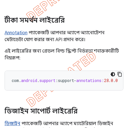
টীকা সমর্থন লাইব্রেরি
Annotation
প্যাকেজটি আপনার অ্যাপে অ্যানোটেশন
মেটাডেটা যোগ করার জন্য API প্রদান করে।
এই লাইব্রেরির জন্য গ্রেডল বিল্ড স্ক্রিপ্ট নির্ভরতা শনাক্তকারীটি
নিম্নরূপ:
com
.
android
.
support
:
support
-
annotations:
28.0
.
0
ডিজাইন সাপোর্ট লাইব্রেরি
ডিজাইন
প্যাকেজটি আপনার অ্যাপে ম্যাটেরিয়াল ডিজাইন