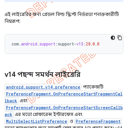
এই লাইব্রেরির জন্য গ্রেডল বিল্ড স্ক্রিপ্ট নির্ভরতা শনাক্তকারীটি
নিম্নরূপ:
com
.
android
.
support
:
support
-
v13:
28.0
.
0
v14 পছন্দ সমর্থন লাইব্রেরি
android.support.v14.preference
প্যাকেজটি
PreferenceFragment.OnPreferenceStartFragmentCal
lback
এবং
PreferenceFragment.OnPreferenceStartScreenCallb
ack
এর মতো প্রেফারেন্স ইন্টারফেস এবং
MultiSelectListPreference
ও
PreferenceFragment