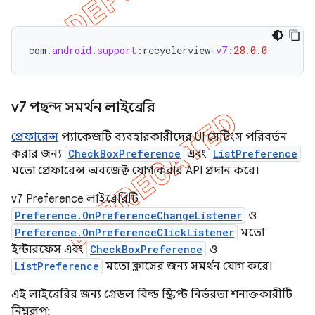
com
.
android
.
support
:
recyclerview
-
v7:
28.0
.
0
v7 পছন্দ সমর্থন লাইব্রেরি
প্রেফারেন্স
প্যাকেজটি ব্যবহারকারীদের UI সেটিংস পরিবর্তন
করার জন্য
CheckBoxPreference
এবং
ListPreference
মতো প্রেফারেন্স অবজেক্ট যোগ করার API প্রদান করে।
v7 Preference লাইব্রেরিটি
Preference.OnPreferenceChangeListener
ও
Preference.OnPreferenceClickListener
মতো
ইন্টারফেস এবং
CheckBoxPreference
ও
ListPreference
মতো ক্লাসের জন্য সমর্থন যোগ করে।
এই লাইব্রেরির জন্য গ্রেডল বিল্ড স্ক্রিপ্ট নির্ভরতা শনাক্তকারীটি
নিম্নরূপ: