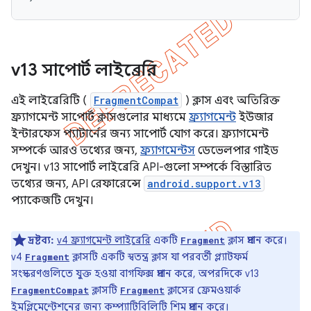
v13 সাপোর্ট লাইব্রেরি
এই লাইব্রেরিটি (
FragmentCompat
) ক্লাস এবং অতিরিক্ত
ফ্র্যাগমেন্ট সাপোর্ট ক্লাসগুলোর মাধ্যমে
ফ্র্যাগমেন্ট
ইউজার
ইন্টারফেস প্যাটার্নের জন্য সাপোর্ট যোগ করে। ফ্র্যাগমেন্ট
সম্পর্কে আরও তথ্যের জন্য,
ফ্র্যাগমেন্টস
ডেভেলপার গাইড
দেখুন। v13 সাপোর্ট লাইব্রেরি API-গুলো সম্পর্কে বিস্তারিত
তথ্যের জন্য, API রেফারেন্সে
android.support.v13
প্যাকেজটি দেখুন।
দ্রষ্টব্য:
v4 ফ্র্যাগমেন্ট লাইব্রেরি
একটি
ক্লাস প্রদান করে।
Fragment
v4
ক্লাসটি একটি স্বতন্ত্র ক্লাস যা পরবর্তী প্ল্যাটফর্ম
Fragment
সংস্করণগুলিতে যুক্ত হওয়া বাগফিক্স প্রদান করে, অপরদিকে v13
ক্লাসটি
ক্লাসের ফ্রেমওয়ার্ক
FragmentCompat
Fragment
ইমপ্লিমেন্টেশনের জন্য কম্প্যাটিবিলিটি শিম প্রদান করে।