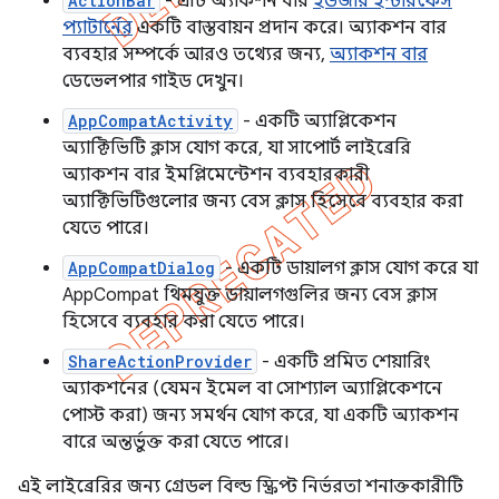
ActionBar
- এটি অ্যাকশন বার
ইউজার ইন্টারফেস
প্যাটার্নের
একটি বাস্তবায়ন প্রদান করে। অ্যাকশন বার
ব্যবহার সম্পর্কে আরও তথ্যের জন্য,
অ্যাকশন বার
ডেভেলপার গাইড দেখুন।
AppCompatActivity
- একটি অ্যাপ্লিকেশন
অ্যাক্টিভিটি ক্লাস যোগ করে, যা সাপোর্ট লাইব্রেরি
অ্যাকশন বার ইমপ্লিমেন্টেশন ব্যবহারকারী
অ্যাক্টিভিটিগুলোর জন্য বেস ক্লাস হিসেবে ব্যবহার করা
যেতে পারে।
AppCompatDialog
- একটি ডায়ালগ ক্লাস যোগ করে যা
AppCompat থিমযুক্ত ডায়ালগগুলির জন্য বেস ক্লাস
হিসেবে ব্যবহার করা যেতে পারে।
ShareActionProvider
- একটি প্রমিত শেয়ারিং
অ্যাকশনের (যেমন ইমেল বা সোশ্যাল অ্যাপ্লিকেশনে
পোস্ট করা) জন্য সমর্থন যোগ করে, যা একটি অ্যাকশন
বারে অন্তর্ভুক্ত করা যেতে পারে।
এই লাইব্রেরির জন্য গ্রেডল বিল্ড স্ক্রিপ্ট নির্ভরতা শনাক্তকারীটি