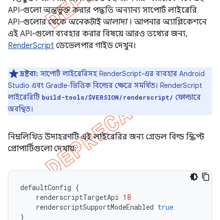
API-গুলো অন্তর্ভুক্ত করার পদ্ধতি অন্যান্য সাপোর্ট লাইব্রেরি
API-গুলোর থেকে
অনেকটাই আলাদা
। আপনার অ্যাপ্লিকেশনে
এই API-গুলো ব্যবহার করার বিষয়ে আরও তথ্যের জন্য,
RenderScript
ডেভেলপার গাইড দেখুন।
দ্রষ্টব্য:
সাপোর্ট লাইব্রেরিসহ RenderScript-এর ব্যবহার Android
Studio এবং Gradle-ভিত্তিক বিল্ডের ক্ষেত্রে সমর্থিত। RenderScript
লাইব্রেরিটি
ফোল্ডারে
build-tools/$VERSION/renderscript/
অবস্থিত।
নিম্নলিখিত উদাহরণটি এই লাইব্রেরির জন্য গ্রেডল বিল্ড স্ক্রিপ্ট
প্রোপার্টিগুলো দেখায়:
defaultConfig
{
renderscriptTargetApi
18
renderscriptSupportModeEnabled
true
}