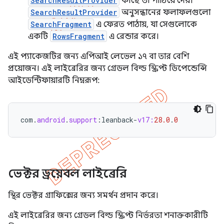
SearchResultProvider
কাছে তা পাঠিয়ে দেয়।
SearchResultProvider
অনুসন্ধানের ফলাফলগুলো
SearchFragment
এ ফেরত পাঠায়, যা সেগুলোকে
একটি
RowsFragment
এ রেন্ডার করে।
এই প্যাকেজটির জন্য এপিআই লেভেল ১৭ বা তার বেশি
প্রয়োজন। এই লাইব্রেরির জন্য গ্রেডল বিল্ড স্ক্রিপ্ট ডিপেন্ডেন্সি
আইডেন্টিফায়ারটি নিম্নরূপ:
com
.
android
.
support
:
leanback
-
v17:
28.0
.
0
ভেক্টর ড্রয়েবল লাইব্রেরি
স্থির ভেক্টর গ্রাফিক্সের জন্য সমর্থন প্রদান করে।
এই লাইব্রেরির জন্য গ্রেডল বিল্ড স্ক্রিপ্ট নির্ভরতা শনাক্তকারীটি