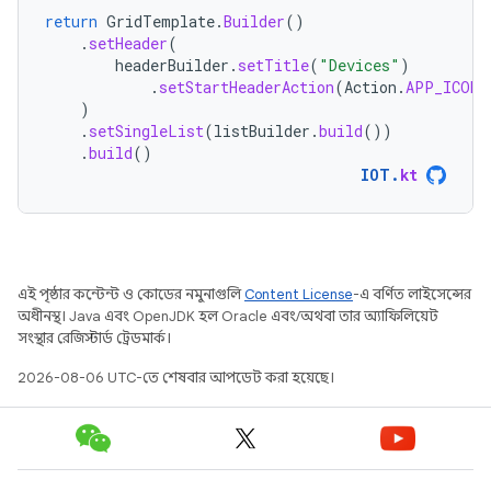
return
GridTemplate
.
Builder
()
.
setHeader
(
headerBuilder
.
setTitle
(
"Devices"
)
.
setStartHeaderAction
(
Action
.
APP_ICON
)
)
.
setSingleList
(
listBuilder
.
build
())
.
build
()
IOT
.
kt
এই পৃষ্ঠার কন্টেন্ট ও কোডের নমুনাগুলি
Content License
-এ বর্ণিত লাইসেন্সের
অধীনস্থ। Java এবং OpenJDK হল Oracle এবং/অথবা তার অ্যাফিলিয়েট
সংস্থার রেজিস্টার্ড ট্রেডমার্ক।
2026-08-06 UTC-তে শেষবার আপডেট করা হয়েছে।