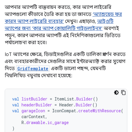
আপনার অ্যাপটি বাস্তবায়ন করতে, কার অ্যাপ লাইব্রেরি
অ্যাপগুলো কীভাবে তৈরি করা হয় তা জানতে
‘অ্যান্ড্রয়েড ফর
কারস অ্যাপ লাইব্রেরি ব্যবহার’
দেখুন। এছাড়াও,
আইওটি
অ্যাপের জন্য ‘কার অ্যাপ কোয়ালিটি গাইডলাইনস’
অবশ্যই
পড়ুন, কারণ আপনার অ্যাপটি এই নির্দেশিকাগুলোর ভিত্তিতে
পর্যালোচনা করা হবে।
IoT অ্যাপের ক্ষেত্রে, ডিভাইসগুলির একটি তালিকা প্রদর্শন করতে
এবং ব্যবহারকারীদের সেগুলির সাথে ইন্টারঅ্যাক্ট করার সুযোগ
দিতে
GridTemplate
একটি ভালো পছন্দ, যেমনটি
নিম্নলিখিত নমুনায় দেখানো হয়েছে:
val
listBuilder
=
ItemList
.
Builder
()
val
headerBuilder
=
Header
.
Builder
()
val
garageIcon
=
IconCompat
.
createWithResource
(
carContext
,
R
.
drawable
.
ic_garage
)