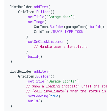
listBuilder
.
addItem
(
GridItem
.
Builder
()
.
setTitle
(
"Garage door"
)
.
setImage
(
CarIcon
.
Builder
(
garageIcon
).
build
(),
GridItem
.
IMAGE_TYPE_ICON
)
.
setOnClickListener
{
// Handle user interactions
}
.
build
()
)
listBuilder
.
addItem
(
GridItem
.
Builder
()
.
setTitle
(
"Garage lights"
)
// Show a loading indicator until the stat
// (call invalidate() when the status is k
.
setLoading
(
true
)
.
build
()
)