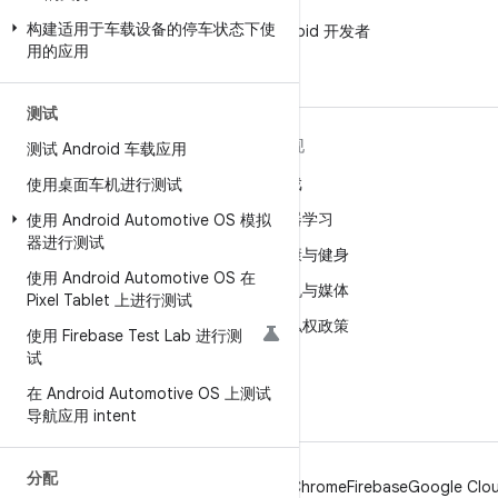
微信
构建适用于车载设备的停车状态下使
在微信中关注 Android 开发者
用的应用
测试
关于 ANDROID
发现
测试 Android 车载应用
Android
游戏
使用桌面车机进行测试
适用于企业的 Android
机器学习
使用 Android Automotive OS 模拟
器进行测试
安全
健康与健身
使用 Android Automotive OS 在
源代码
相机与媒体
Pixel Tablet 上进行测试
新闻
隐私权政策
使用 Firebase Test Lab 进行测
试
博客
5G
在 Android Automotive OS 上测试
播客
导航应用 intent
分配
Android
Chrome
Firebase
Google Clou