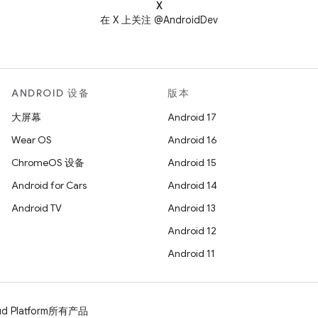
X
在 X 上关注 @AndroidDev
ANDROID 设备
版本
大屏幕
Android 17
Wear OS
Android 16
ChromeOS 设备
Android 15
Android for Cars
Android 14
Android TV
Android 13
Android 12
Android 11
d Platform
所有产品