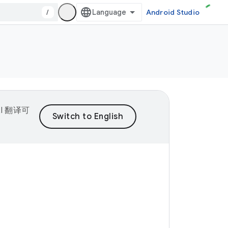
/
Android Studio
I 翻译可