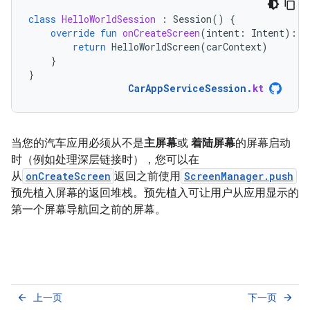
class
HelloWorldSession
:
Session
()
{
override
fun
onCreateScreen
(
intent
:
Intent
):
S
return
HelloWorldScreen
(
carContext
)
}
}
CarAppServiceSession
.
kt
当您的汽车应用必须从不是
主屏幕
或
着陆屏幕
的屏幕启动
时（例如处理深层链接时），您可以在
从
onCreateScreen
返回之前使用
ScreenManager.push
预先植入屏幕的返回堆栈。预先植入可让用户从应用显示的
第一个屏幕导航回之前的屏幕。
上一页
下一页
arrow_back
arrow_forward