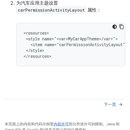
为汽车应用主题设置
carPermissionActivityLayout
属性：
<style
<item
</style>

下一页
arrow_forward
本页面上的内容和代码示例受
内容许可
部分所述许可的限制。Java 和
OpenJDK 是 Oracle 和/或其关联公司的注册商标。