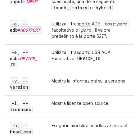
input=
INPUT
specificata, una delle seguenti:
touch
rotary
hybrid
,
o
.
-a
--
host
:
port
,
Utilizza il trasporto ADB.
adb=
HOSTPORT
port
facoltativo o
. Il valore
predefinito è la porta 5277.
-a
--
,
Utilizza il trasporto USB AOA.
usb=
DEVICE
_
DEVICE
_
ID
Facoltativo
.
ID
-v
--
,
Mostra le informazioni sulla versione.
version
-l
--
,
Mostra licenze open source.
licenses
-h
--
,
Esegui in modalità headless, senza UI.
headless