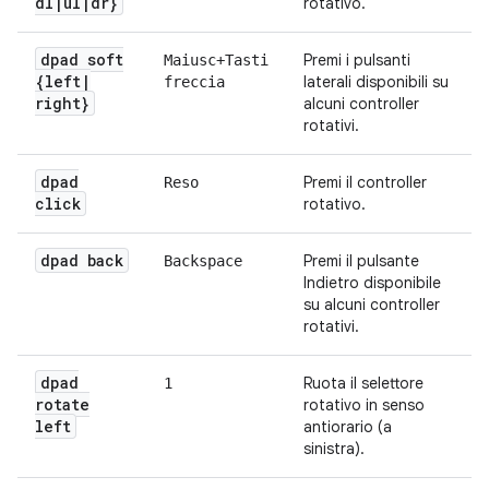
dl
|
ul
|
dr}
rotativo.
dpad soft
Premi i pulsanti
Maiusc+Tasti
{left
|
laterali disponibili su
freccia
right}
alcuni controller
rotativi.
dpad
Premi il controller
Reso
click
rotativo.
dpad back
Premi il pulsante
Backspace
Indietro disponibile
su alcuni controller
rotativi.
dpad
Ruota il selettore
1
rotate
rotativo in senso
left
antiorario (a
sinistra).