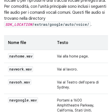
vocale o per riprodurre una traccia vocale preregistrata.
Per comodità, con l'unità principale sono inclusi i seguenti
file audio per i comandi vocali comuni. Questi file audio si
trovano nella directory
SDK_LOCATION
/extras/google/auto/voice/
.
Nome file
Testo
navhome
.
wav
Vai alla home page.
navwork
.
wav
Vai al lavoro.
navsoh
.
wav
Vai al Teatro dell'opera di
Sydney.
navgoogle
.
wav
Portami a 1600
Amphitheatre Parkway,
California, Stati Uniti.