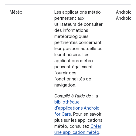
Météo
Les applications météo
Android A
permettent aux
Android 
utilisateurs de consulter
des informations
météorologiques
pertinentes concernant
leur position actuelle ou
leur itinéraire. Les
applications météo
peuvent également
fournir des
fonctionnalités de
navigation.
Compilé à l'aide de
: la
bibliothèque
d'applications Android
for Cars
. Pour en savoir
plus sur les applications
météo, consultez
Créer
une application météo
.