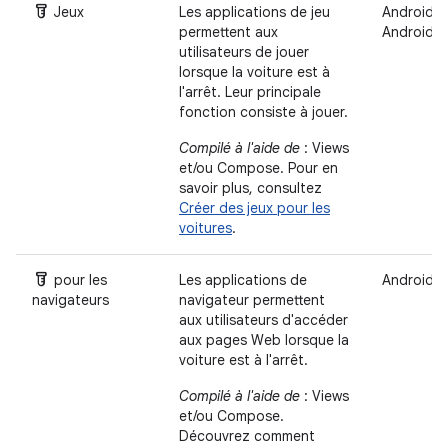
Labs
Jeux
Les applications de jeu
Android A
permettent aux
Android 
utilisateurs de jouer
lorsque la voiture est à
l'arrêt. Leur principale
fonction consiste à jouer.
Compilé à l'aide de
: Views
et/ou Compose. Pour en
savoir plus, consultez
Créer des jeux pour les
voitures
.
Labs
pour les
Les applications de
Android 
navigateurs
navigateur permettent
aux utilisateurs d'accéder
aux pages Web lorsque la
voiture est à l'arrêt.
Compilé à l'aide de
: Views
et/ou Compose.
Découvrez comment