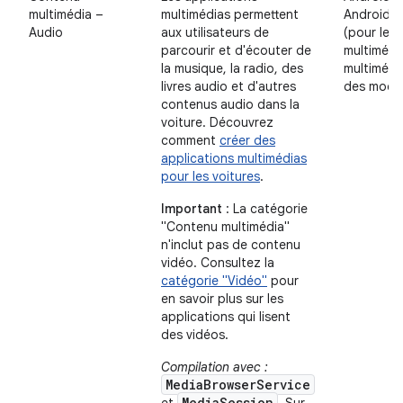
multimédia –
multimédias permettent
Android 
Audio
aux utilisateurs de
(pour les 
parcourir et d'écouter de
multimédi
la musique, la radio, des
multimédi
livres audio et d'autres
des modèl
contenus audio dans la
voiture. Découvrez
comment
créer des
applications multimédias
pour les voitures
.
Important
: La catégorie
"Contenu multimédia"
n'inclut pas de contenu
vidéo. Consultez la
catégorie "Vidéo"
pour
en savoir plus sur les
applications qui lisent
des vidéos.
Compilation avec :
MediaBrowserService
MediaSession
et
. Sur