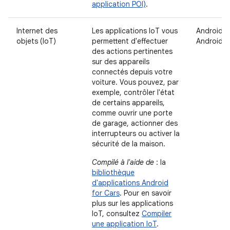
application POI)
.
Internet des
Les applications IoT vous
Android A
objets (IoT)
permettent d'effectuer
Android 
des actions pertinentes
sur des appareils
connectés depuis votre
voiture. Vous pouvez, par
exemple, contrôler l'état
de certains appareils,
comme ouvrir une porte
de garage, actionner des
interrupteurs ou activer la
sécurité de la maison.
Compilé à l'aide de
: la
bibliothèque
d'applications Android
for Cars
. Pour en savoir
plus sur les applications
IoT, consultez
Compiler
une application IoT
.