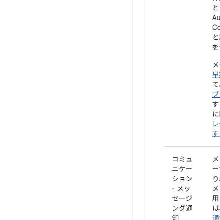
A
C
と
を
メ
早
て
ブ
す
に
レ
す
コミュ
メ
ニケー
ー
ション
り
- メッ
メ
セージ
用
ング通
は
知
通