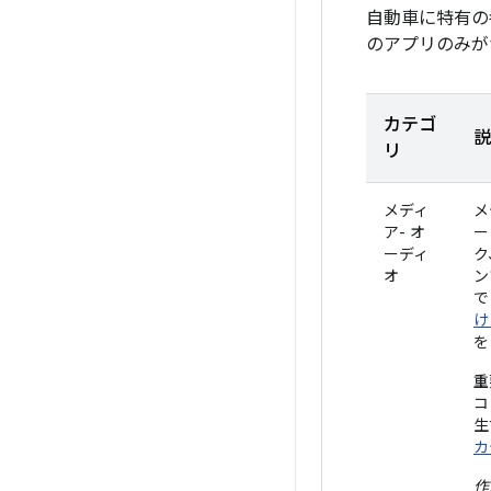
自動車に特有の考慮
のアプリのみが
カテゴ
説
リ
メディ
メ
ア- オ
ー
ーディ
ク
オ
ン
で
け
を
重
コ
生
カ
作