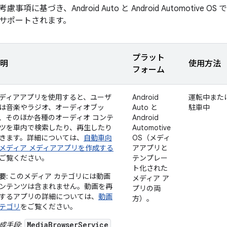
事項に基づき、Android Auto と Android Automotiv
サポートされます。
プラット
明
使用方法
フォーム
ディアアプリを使用すると、ユーザ
Android
運転中また
は音楽やラジオ、オーディオブッ
Auto と
駐車中
、そのほか各種のオーディオ コンテ
Android
ツを車内で検索したり、再生したり
Automotive
きます。詳細については、
自動車向
OS（メディ
メディア メディアアプリを作成する
アアプリと
ご覧ください。
テンプレー
ト化された
要:
このメディア カテゴリには動画
メディア ア
ンテンツは含まれません。動画を再
プリの両
するアプリの詳細については、
動画
方）。
テゴリ
をご覧ください。
MediaBrowserService
成手段: