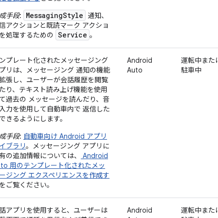
MessagingStyle
成手段
:
通知、
信アクションと既読マーク アクショ
Service
を処理するための
。
ンプレート化されたメッセージング
Android
運転中また
プリは、メッセージング 通知の機能
Auto
駐車中
拡張し、ユーザーが会話履歴を閲覧
たり、テキスト読み上げ機能を使用
て過去の メッセージを読んだり、音
入力を使用して自動車内で 返信した
できるようにします。
成手段
:
自動車向け Android アプリ
イブラリ
。メッセージング アプリに
有の追加情報については、
Android
uto 用のテンプレート化されたメッ
ージング エクスペリエンスを作成す
をご覧ください。
話アプリを使用すると、ユーザーは
Android
運転中また