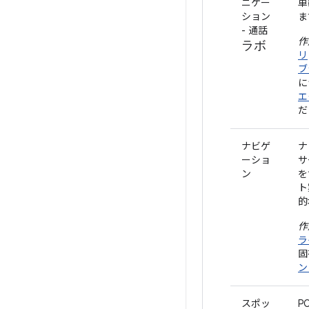
ニケー
車
ション
ま
- 通話
作
ラボ
リ
ブ
に
エ
だ
ナビゲ
ナ
ーショ
サ
ン
を
ト
的
作
ラ
固
ン
スポッ
P