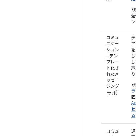
作
返
ン
コミュ
テ
ニケー
ア
ション
を
- テン
し
プレー
し
ト化さ
声
れたメ
り
ッセー
作
ジング
ラ
ラボ
固
A
セ
る
コミュ
通