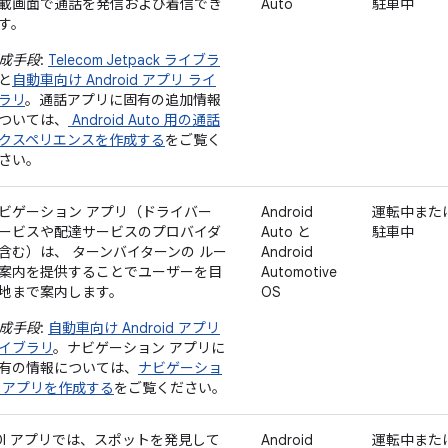
載画面で通話を発信および着信でき
Auto
駐車中
す。
成手段
:
Telecom Jetpack ライブラ
と
自動車向け Android アプリ ライ
ラリ
。通話アプリに固有の追加情報
ついては、
Android Auto 用の通話
クスペリエンスを作成する
をご覧く
さい。
ビゲーション アプリ（ドライバー
Android
運転中また
ービスや配達サービスのプロバイダ
Auto と
駐車中
含む）は、 ターンバイターンの ルー
Android
案内を提供することでユーザーを目
Automotive
地まで案内します。
OS
成手段
:
自動車向け Android アプリ
イブラリ
。ナビゲーション アプリに
有の情報については、
ナビゲーショ
 アプリを作成する
をご覧ください。
OI アプリでは、スポットを発見して
Android
運転中また