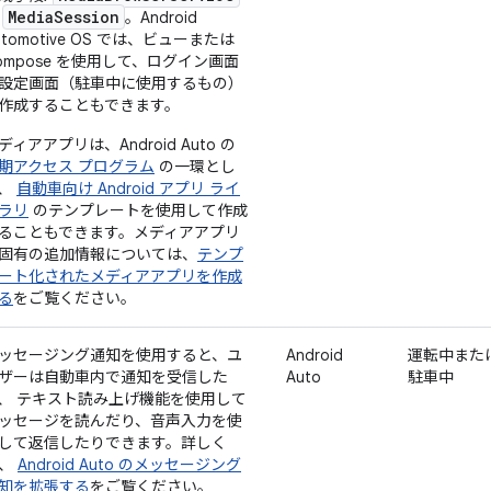
MediaSession
と
。Android
utomotive OS では、ビューまたは
ompose を使用して、ログイン画面
設定画面（駐車中に使用するもの）
作成することもできます。
ディアアプリは、Android Auto の
期アクセス プログラム
の一環とし
、
自動車向け Android アプリ ライ
ラリ
のテンプレートを使用して作成
ることもできます。メディアアプリ
固有の追加情報については、
テンプ
ート化されたメディアアプリを作成
る
をご覧ください。
ッセージング通知を使用すると、ユ
Android
運転中また
ザーは自動車内で通知を受信した
Auto
駐車中
、 テキスト読み上げ機能を使用して
ッセージを読んだり、音声入力を使
して返信したりできます。詳しく
、
Android Auto のメッセージング
知を拡張する
をご覧ください。