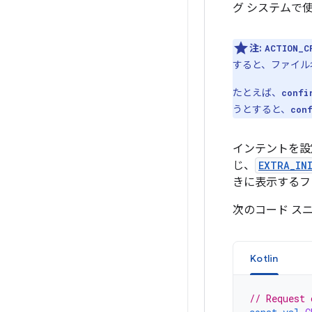
グ システムで
注:
ACTION_C
すると、ファイル
たとえば、
confi
うとすると、
con
インテントを設
じ、
EXTRA_IN
きに表示するフ
次のコード ス
Kotlin
// Request 