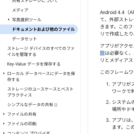
共有ストレージについて
メディア
Android 
て、外部ストレ
写真選択ツール
きます。このフ
ドキュメントおよび他のファイル
リで作成したり
データセット
アプリがアクセ
ストレージ デバイスのすべてのファ
限
は必要なく、
イルを管理する
リとメディアス
Key-Value データを保存する
このフレームワ
ローカル データベースにデータを保
存する
アプリが
ストレージのユースケースとベスト
ワークで
プラクティス
システム
シンプルなデータの共有 ⍈
場所やド
ファイルの共有
アプリは
ファイルの印刷
ます。この
コンテンツ プロバイダ