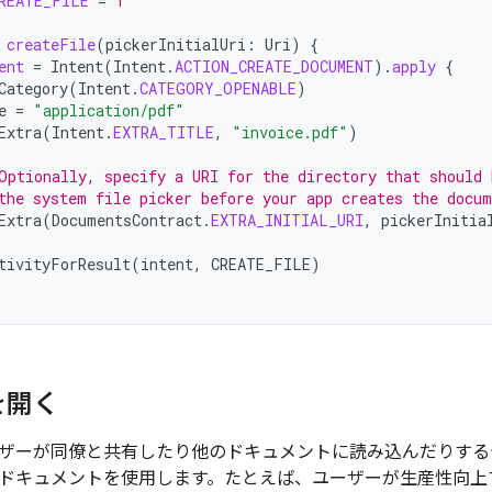
REATE_FILE
=
1
createFile
(
pickerInitialUri
:
Uri
)
{
ent
=
Intent
(
Intent
.
ACTION_CREATE_DOCUMENT
).
apply
{
Category
(
Intent
.
CATEGORY_OPENABLE
)
e
=
"application/pdf"
Extra
(
Intent
.
EXTRA_TITLE
,
"invoice.pdf"
)
Optionally, specify a URI for the directory that should 
the system file picker before your app creates the docum
Extra
(
DocumentsContract
.
EXTRA_INITIAL_URI
,
pickerInitia
tivityForResult
(
intent
,
CREATE_FILE
)
を開く
ザーが同僚と共有したり他のドキュメントに読み込んだりする
ドキュメントを使用します。たとえば、ユーザーが生産性向上