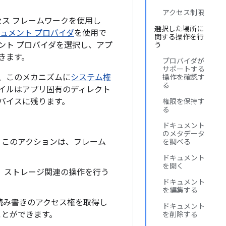
アクセス制限
アクセス フレームワークを使用し
選択した場所に
ュメント プロバイダ
を使用で
関する操作を行
ント プロバイダを選択し、アプ
う
きます。
プロバイダが
サポートする
、このメカニズムに
システム権
操作を確認す
る
イルはアプリ固有のディレクト
バイスに残ります。
権限を保持す
る
ドキュメント
のメタデータ
。このアクションは、フレーム
を調べる
ドキュメント
を開く
、ストレージ関連の操作を行う
ドキュメント
を編集する
る読み書きのアクセス権を取得し
ドキュメント
ことができます。
を削除する