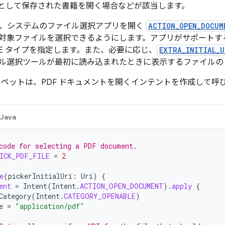
イルとして保存された書籍を開く場合などが該当します。
、システムのファイル選択アプリを開く
ACTION_OPEN_DOCUM
対象ファイルを選択できるようにします。アプリがサポートす
ME タイプを指定します。また、必要に応じ、
EXTRA_INITIAL_U
ル選択ツールが最初に読み込まれたときに表示するファイルの U
ニペットは、PDF ドキュメントを開くインテントを作成して呼
Java
code for selecting a PDF document.
ICK_PDF_FILE
=
2
e
(
pickerInitialUri
:
Uri
)
{
ent
=
Intent
(
Intent
.
ACTION_OPEN_DOCUMENT
).
apply
{
Category
(
Intent
.
CATEGORY_OPENABLE
)
e
=
"application/pdf"