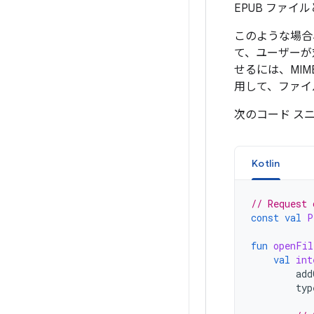
EPUB ファ
このような場合
て、ユーザーが
せるには、MI
用して、ファイ
次のコード ス
Kotlin
// Request 
const
val
P
fun
openFil
val
int
add
typ