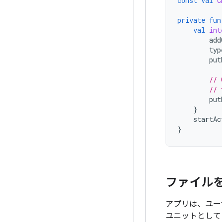
const
val
C
private
fun
val
int
add
typ
put
// 
// 
put
}
startAc
}
ファイル
アプリは、ユー
ユニットとして