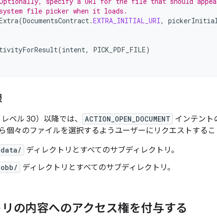
Optionally, specify a URI for the file that should appea
system file picker when it loads.
Extra
(
DocumentsContract
.
EXTRA_INITIAL_URI
,
pickerInitia
tivityForResult
(
intent
,
PICK_PDF_FILE
)
限
（API レベル 30）以降では、
ACTION_OPEN_DOCUMENT
インテント
ら個々のファイルを選択するようユーザーにリクエストするこ
/data/
ディレクトリとすべてのサブディレクトリ。
/obb/
ディレクトリとすべてのサブディレクトリ。
トリの内容へのアクセス権を付与する