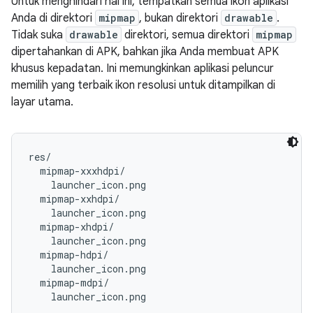
Untuk menghindari hal ini, tempatkan semua ikon aplikasi
Anda di direktori
mipmap
, bukan direktori
drawable
.
Tidak suka
drawable
direktori, semua direktori
mipmap
dipertahankan di APK, bahkan jika Anda membuat APK
khusus kepadatan. Ini memungkinkan aplikasi peluncur
memilih yang terbaik ikon resolusi untuk ditampilkan di
layar utama.
res/

  mipmap-xxxhdpi/

    launcher_icon.png

  mipmap-xxhdpi/

    launcher_icon.png

  mipmap-xhdpi/

    launcher_icon.png

  mipmap-hdpi/

    launcher_icon.png

  mipmap-mdpi/
