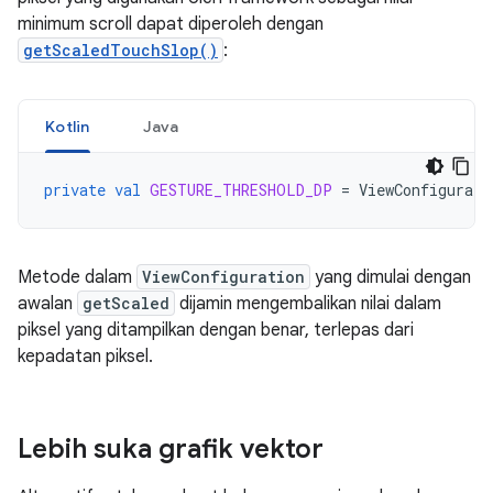
minimum scroll dapat diperoleh dengan
getScaledTouchSlop()
:
Kotlin
Java
private
val
GESTURE_THRESHOLD_DP
=
ViewConfigurati
Metode dalam
ViewConfiguration
yang dimulai dengan
awalan
getScaled
dijamin mengembalikan nilai dalam
piksel yang ditampilkan dengan benar, terlepas dari
kepadatan piksel.
Lebih suka grafik vektor