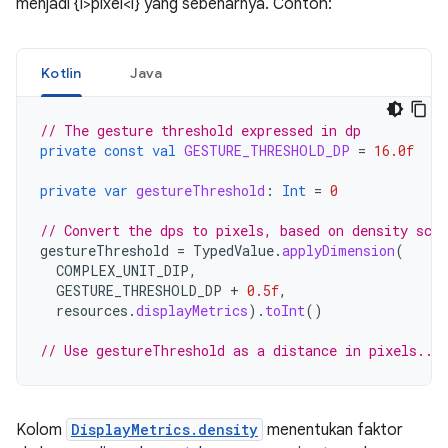
menjadi {i>pixel<i} yang sebenarnya. Contoh:
Kotlin
Java
// The gesture threshold expressed in dp
private
const
val
GESTURE_THRESHOLD_DP
=
16.0f
private
var
gestureThreshold
:
Int
=
0
// Convert the dps to pixels, based on density scal
gestureThreshold
=
TypedValue
.
applyDimension
(
COMPLEX_UNIT_DIP
,
GESTURE_THRESHOLD_DP
+
0.5f
,
resources
.
displayMetrics
).
toInt
()
// Use gestureThreshold as a distance in pixels...
Kolom
DisplayMetrics.density
menentukan faktor