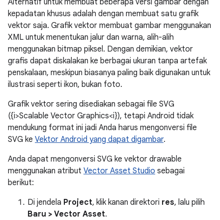
Alternatif untuk membuat beberapa versi gambar dengan
kepadatan khusus adalah dengan membuat satu grafik
vektor saja. Grafik vektor membuat gambar menggunakan
XML untuk menentukan jalur dan warna, alih-alih
menggunakan bitmap piksel. Dengan demikian, vektor
grafis dapat diskalakan ke berbagai ukuran tanpa artefak
penskalaan, meskipun biasanya paling baik digunakan untuk
ilustrasi seperti ikon, bukan foto.
Grafik vektor sering disediakan sebagai file SVG
({i>Scalable Vector Graphics<i}), tetapi Android tidak
mendukung format ini jadi Anda harus mengonversi file
SVG ke
Vektor Android yang dapat digambar
.
Anda dapat mengonversi SVG ke vektor drawable
menggunakan atribut
Vector Asset Studio
sebagai
berikut:
Di jendela
Project
, klik kanan direktori
res
, lalu pilih
Baru > Vector Asset
.