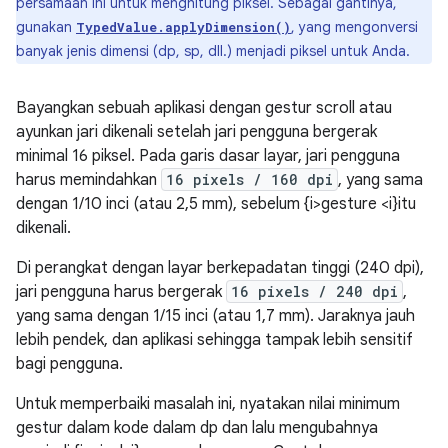
persamaan ini untuk menghitung piksel. Sebagai gantinya,
gunakan
, yang mengonversi
TypedValue.applyDimension()
banyak jenis dimensi (dp, sp, dll.) menjadi piksel untuk Anda.
Bayangkan sebuah aplikasi dengan gestur scroll atau
ayunkan jari dikenali setelah jari pengguna bergerak
minimal 16 piksel. Pada garis dasar layar, jari pengguna
harus memindahkan
16 pixels / 160 dpi
, yang sama
dengan 1/10 inci (atau 2,5 mm), sebelum {i>gesture <i}itu
dikenali.
Di perangkat dengan layar berkepadatan tinggi (240 dpi),
jari pengguna harus bergerak
16 pixels / 240 dpi
,
yang sama dengan 1/15 inci (atau 1,7 mm). Jaraknya jauh
lebih pendek, dan aplikasi sehingga tampak lebih sensitif
bagi pengguna.
Untuk memperbaiki masalah ini, nyatakan nilai minimum
gestur dalam kode dalam dp dan lalu mengubahnya