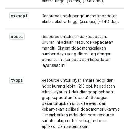
ekstra tinggi (
xxhdpi
) (~480 dpi).
xxxhdpi
Resource untuk penggunaan kepadatan
ekstra ekstra tinggi (
xxxhdpi
) (~640 dpi).
nodpi
Resource untuk semua kepadatan.
Ukuran ini adalah resource kepadatan
mandiri. Sistem tidak menskalakan
sumber daya yang diberi tag dengan
penentu ini, terlepas dari kepadatan
layar saat ini.
tvdpi
Resource untuk layar antara mdpi dan
hdpi; kurang lebih ~213 dpi. Kepadatan
piksel layar ini tidak dianggap sebagai
grup kepadatan "utama". Sebagian
besar ditujukan untuk televisi, dan
kebanyakan aplikasi tidak memerlukannya
—memberikan mdpi dan hdpi resource
sudah cukup untuk sebagian besar
aplikasi, dan sistem akan