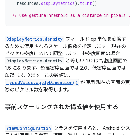
resources
.
displayMetrics
).
toInt
()
// Use gestureThreshold as a distance in pixels...
DisplayMetrics.density
フィールド dp 単位を変換す
るために使用されるスケール係数を指定します。 現在の
ピクセル密度に応じて調整します。中密度画面の場合
DisplayMetrics.density
と等しい 1.0 は高密度画面で
1.5 になります。超高密度画面では 2.0、低密度画面では
0.75 になります。この数値は、
TypedValue.applyDimension()
が使用 現在の画面の実
際のピクセル数を取得します。
事前スケーリングされた構成値を使用する
ViewConfiguration
クラスを使用すると、 Android シス