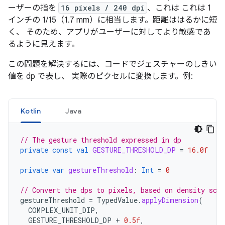
ーザーの指を
16 pixels / 240 dpi
、これは これは 1
インチの 1/15（1.7 mm）に相当します。距離ははるかに短
く、 そのため、アプリがユーザーに対してより敏感であ
るように見えます。
この問題を解決するには、コードでジェスチャーのしきい
値を dp で表し、 実際のピクセルに変換します。例:
Kotlin
Java
// The gesture threshold expressed in dp
private
const
val
GESTURE_THRESHOLD_DP
=
16.0f
private
var
gestureThreshold
:
Int
=
0
// Convert the dps to pixels, based on density scal
gestureThreshold
=
TypedValue
.
applyDimension
(
COMPLEX_UNIT_DIP
,
GESTURE_THRESHOLD_DP
+
0.5f
,