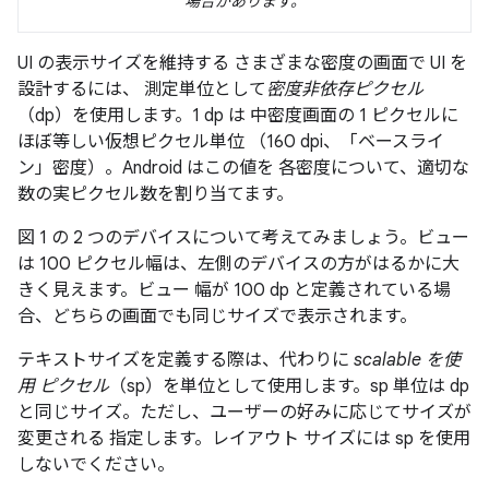
場合があります。
UI の表示サイズを維持する さまざまな密度の画面で UI を
設計するには、 測定単位として
密度非依存ピクセル
（dp）を使用します。1 dp は 中密度画面の 1 ピクセルに
ほぼ等しい仮想ピクセル単位 （160 dpi、「ベースライ
ン」密度）。Android はこの値を 各密度について、適切な
数の実ピクセル数を割り当てます。
図 1 の 2 つのデバイスについて考えてみましょう。ビュー
は 100 ピクセル幅は、左側のデバイスの方がはるかに大
きく見えます。ビュー 幅が 100 dp と定義されている場
合、どちらの画面でも同じサイズで表示されます。
テキストサイズを定義する際は、代わりに
scalable を使
用 ピクセル
（sp）を単位として使用します。sp 単位は dp
と同じサイズ。ただし、ユーザーの好みに応じてサイズが
変更される 指定します。レイアウト サイズには sp を使用
しないでください。