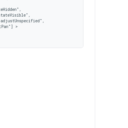
tPan"]
 >   