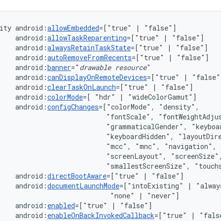
ity
android:
allowEmbedded
=["true"
|
android:
allowTaskReparenting
=["true"
|
android:
alwaysRetainTaskState
=["true"
|
android:
autoRemoveFromRecents
=["true"
|
android:
banner
="
drawable
resource
android:
canDisplayOnRemoteDevices
=["true"
|
android:
clearTaskOnLaunch
=["true"
|
android:
colorMode
=[
"hdr"
|
android:
configChanges
=["colorMode",
"fontScale",
"grammaticalGender",
"keyboardHidden",
"layoutDir
"mcc",
"mnc",
"navigation",
"screenLayout",
"smallestScreenSize",
"touch
android:
directBootAware
=["true"
|
android:
documentLaunchMode
=["intoExisting"
|
"alway
"none"
|
android:
enabled
=["true"
|
android:
enableOnBackInvokedCallback
=["true"
|