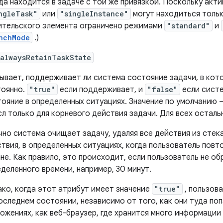
да находится в задаче с той же привязкой. Поскольку акт
ngleTask"
или
"singleInstance"
могут находиться тольк
ительского элемента ограничено режимами
"standard"
и
nchMode
.)
:alwaysRetainTaskState
ывает, поддерживает ли система состояние задачи, в кот
тоянно.
"true"
если поддерживает, и
"false"
если систе
ояние в определенных ситуациях. Значение по умолчанию
л только для корневого действия задачи. Для всех осталь
но система очищает задачу, удаляя все действия из стек
твия, в определенных ситуациях, когда пользователь повт
не. Как правило, это происходит, если пользователь не об
деленного времени, например, 30 минут.
ко, когда этот атрибут имеет значение
"true"
, пользов
оследнем состоянии, независимо от того, как они туда поп
ожениях, как веб-браузер, где хранится много информации