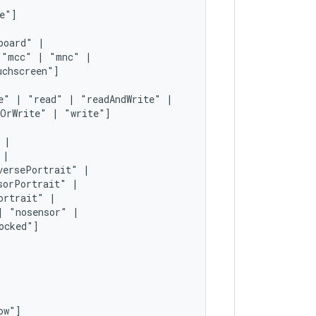
board"
"mcc"
|
"mnc"
e"
|
"read"
|
"readAndWrite"
dOrWrite"
|
"write"]
versePortrait"
sorPortrait"
ortrait"
|
"nosensor"