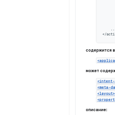
..
</acti
содержится в
<applica
может содерж
<intent-
<meta-d
<layout>
<propert
описание: