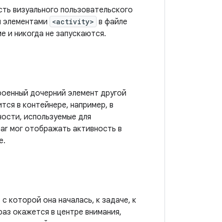
сть визуального пользовательского
ы элементами
<activity>
в файле
е и никогда не запускаются.
троенный дочерний элемент другой
тся в контейнере, например, в
ости, используемые для
ar мог отображать активность в
е.
с которой она началась, к задаче, к
аз окажется в центре внимания,