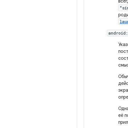
всег
"si
род
lau
android
Указ
пос
сост
смыс
Обыч
дейс
экра
опре
Одна
её п
прил