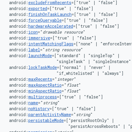
android:
excludeFromRecents
=["true"
|
android:
exported
=["true"
|
android:
finishOnTaskLaunch
=["true"
|
android:
forceQueryable
=["true"
|
android:
hardwareAccelerated
=["true"
|
android:
icon
="
drawable
resource
android:
immersive
=["true"
|
android:
intentMatchingFlags
=["none"
|
"enforceInten
android:
label
="
string
resource
android:
launchMode
=["standard"
|
"singleTop"
"singleTask"
|
"singleInstance"
android:
lockTaskMode
=["normal"
|
"never"
"if_whitelisted"
|
android:
maxRecents
="
integer
android:
maxAspectRatio
="
float
android:
minAspectRatio
="
float
android:
multiprocess
=["true"
|
android:
name
="
string
android:
noHistory
=["true"
|
"false"]
android:
parentActivityName
="
string
"
android:
persistableMode
=["persistRootOnly"
|
"persistAcrossReboots"
|