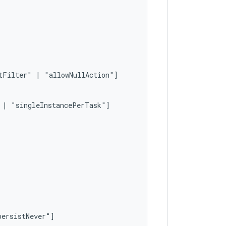
tFilter"
|
|