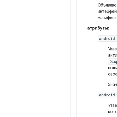
Объявляе
интерфей
манифеста
атрибуты:
android
Указ
акти
Dis
поль
свое
Знач
android
Утве
кото