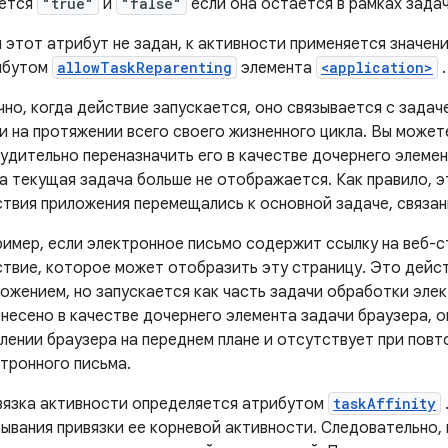
яется
"true"
и
"false"
если она остается в рамках задач
 этот атрибут не задан, к активности применяется значе
ибутом
allowTaskReparenting
элемента
<application>
.
но, когда действие запускается, оно связывается с задач
и на протяжении всего своего жизненного цикла. Вы может
удительно переназначить его в качестве дочернего элемен
а текущая задача больше не отображается. Как правило, э
твия приложения перемещались к основной задаче, связан
имер, если электронное письмо содержит ссылку на веб-с
твие, которое может отобразить эту страницу. Это дейс
ожением, но запускается как часть задачи обработки элек
несено в качестве дочернего элемента задачи браузера,
лении браузера на переднем плане и отсутствует при пов
тронного письма.
вязка активности определяется атрибутом
taskAffinity
ывания привязки ее корневой активности. Следовательно,