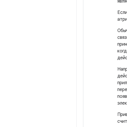
явл
Если
атр
Обыч
связ
прин
когд
дейс
Напр
дейс
прил
пере
появ
элек
При
счит