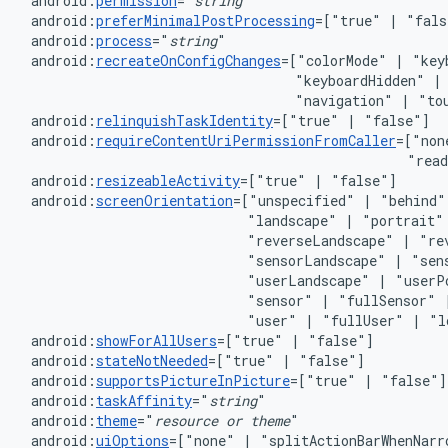
android:
permission
="
string
android:
preferMinimalPostProcessing
=["true"
|
android:
process
="
string
android:
recreateOnConfigChanges
=["colorMode"
|
"key
"keyboardHidden"
|
"navigation"
|
android:
relinquishTaskIdentity
=["true"
|
android:
requireContentUriPermissionFromCaller
=["non
"rea
android:
resizeableActivity
=["true"
|
android:
screenOrientation
=["unspecified"
|
"behind"
"landscape"
|
"portrait"
"reverseLandscape"
|
"re
"sensorLandscape"
|
"sen
"userLandscape"
|
"userP
"sensor"
|
"fullSensor"
"user"
|
"fullUser"
|
android:
showForAllUsers
=["true"
|
android:
stateNotNeeded
=["true"
|
android:
supportsPictureInPicture
=["true"
|
android:
taskAffinity
="
string
android:
theme
="
resource
or
theme
android:
uiOptions
=["none"
|