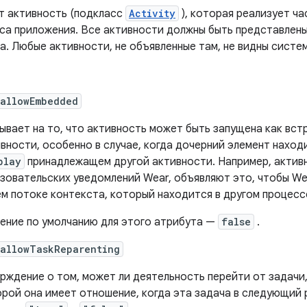
т активность (подкласс
Activity
), которая реализует ча
са приложения. Все активности должны быть представлен
. Любые активности, не объявленные там, не видны систем
:allowEmbedded
ывает на то, что активность может быть запущена как вс
вности, особенно в случае, когда дочерний элемент находи
play
принадлежащем другой активности. Например, активн
зовательских уведомлений Wear, объявляют это, чтобы We
м потоке контекста, который находится в другом процесс
ение по умолчанию для этого атрибута —
false
.
:allowTaskReparenting
рждение о том, может ли деятельность перейти от задачи, 
рой она имеет отношение, когда эта задача в следующий р