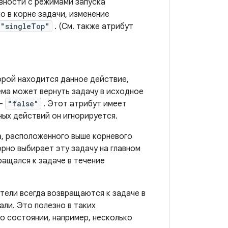
ивности с режимами запуска
о в корне задачи, изменение
"singleTop"
. (См. также атрибут
орой находится данное действие,
ма может вернуть задачу в исходное
 —
"false"
. Этот атрибут имеет
ных действий он игнорируется.
а, расположенного выше корневого
орно выбирает эту задачу на главном
ращался к задаче в течение
атели всегда возвращаются к задаче в
али. Это полезно в таких
 о состоянии, например, несколько