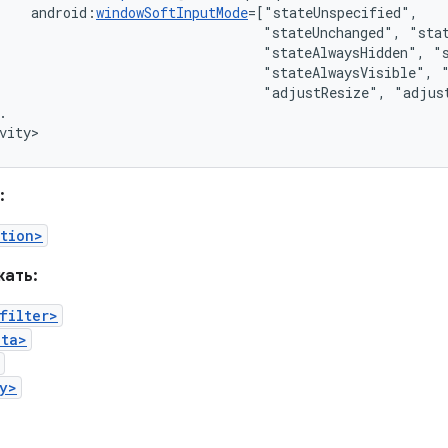
android:
windowSoftInputMode
"stateUnchanged",
"stateAlwaysHidden",
"stateAlwaysVisible",
"adjustResize",
"adjus
.

vity>
:
tion>
ать:
filter>
ata>
y>