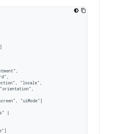
ection",
screen",
s"