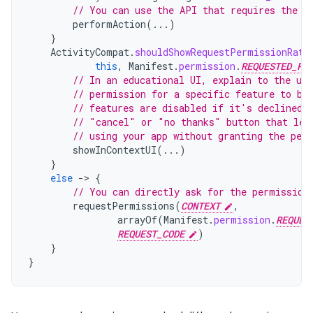
// You can use the API that requires the p
performAction
(...)
}
ActivityCompat
.
shouldShowRequestPermissionRati
this
,
Manifest
.
permission
.
REQUESTED_PE
// In an educational UI, explain to the use
// permission for a specific feature to be
// features are disabled if it's declined.
// "cancel" or "no thanks" button that let
// using your app without granting the per
showInContextUI
(...)
}
else
-
>
{
// You can directly ask for the permission
requestPermissions
(
CONTEXT
,
arrayOf
(
Manifest
.
permission
.
REQUES
REQUEST_CODE
)
}
}