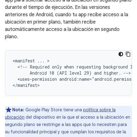
app para solicitar acceso a la ubicación en segundo plano
durante el tiempo de ejecución. En las versiones
anteriores de Android, cuando tu app recibe acceso a la
ubicación en primer plano, también recibe
automáticamente acceso a la ubicación en segundo
plano.
<manifest
...
<!--
Required
only
when
requesting
background
lo
Android
10
(API
level
29)
and
higher.
<uses-permission
android:name="android.permissio
Nota:
Google Play Store tiene una
política sobre la
ubicación
del dispositivo en la que el acceso a la ubicación en
segundo plano se restringe a las apps que lo necesiten para
su funcionalidad principal y que cumplan los requisitos de la