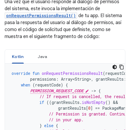
Una vez que el usuario responde al diálogo de permisos
del sistema, este invoca la implementación de
onRequestPermissionsResult()
de tu app. El sistema
pasa la respuesta del usuario al diálogo de permisos, así
como el código de solicitud que definiste, como se
muestra en el siguiente fragmento de código:
Kotlin
Java
override
fun
onRequestPermissionsResult
(
requestCod
permissions
:
Array<String>
,
grantResults
:
when
(
requestCode
)
{
PERMISSION_REQUEST_CODE
-
>
{
// If request is cancelled, the result
if
((
grantResults
.
isNotEmpty
()
grantResults
[
0
]
==
PackageMana
// Permission is granted. Continue
// in your app.
}
else
{