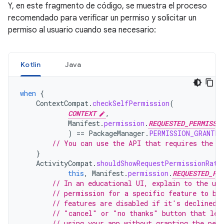
Y, en este fragmento de código, se muestra el proceso
recomendado para verificar un permiso y solicitar un
permiso al usuario cuando sea necesario:
Kotlin
Java
when
{
ContextCompat
.
checkSelfPermission
(
CONTEXT
,
Manifest
.
permission
.
REQUESTED_PERMISSI
)
==
PackageManager
.
PERMISSION_GRANTED
// You can use the API that requires the p
}
ActivityCompat
.
shouldShowRequestPermissionRati
this
,
Manifest
.
permission
.
REQUESTED_PE
// In an educational UI, explain to the use
// permission for a specific feature to be
// features are disabled if it's declined.
// "cancel" or "no thanks" button that let
// using your app without granting the per