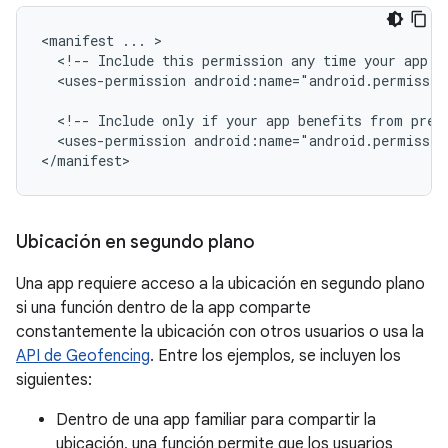
<manifest
...
<!--
Include
this
permission
any
time
your
app
n
<uses-permission
android:name="android.permissio
<!--
Include
only
if
your
app
benefits
from
prec
<uses-permission
android:name="android.permissio
</manifest>
Ubicación en segundo plano
Una app requiere acceso a la ubicación en segundo plano
si una función dentro de la app comparte
constantemente la ubicación con otros usuarios o usa la
API de Geofencing
. Entre los ejemplos, se incluyen los
siguientes:
Dentro de una app familiar para compartir la
ubicación, una función permite que los usuarios