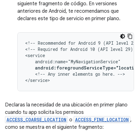
siguiente fragmento de código. En versiones
anteriores de Android, te recomendamos que
declares este tipo de servicio en primer plano.
<!--
Recommended
for
Android
9
(API
level
28)
<!--
Required
for
Android
10
(API
level
29)
a
android:foregroundServiceType="locatio
<!--
Any
inner
elements
go
here.
-->

</service>
Declaras la necesidad de una ubicación en primer plano
cuando tu app solicita los permisos
ACCESS_COARSE_LOCATION
o
ACCESS_FINE_LOCATION
,
como se muestra en el siguiente fragmento: