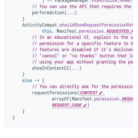
)
==
PackageManager
.
PERMISSION_GRANTED
// You can use the API that requires the p
performAction
(...)
}
ActivityCompat
.
shouldShowRequestPermissionRati
this
,
Manifest
.
permission
.
REQUESTED_PE
// In an educational UI, explain to the use
// permission for a specific feature to be
// features are disabled if it's declined.
// "cancel" or "no thanks" button that let
// using your app without granting the per
showInContextUI
(...)
}
else
-
>
{
// You can directly ask for the permission
requestPermissions
(
CONTEXT
,
arrayOf
(
Manifest
.
permission
.
REQUES
REQUEST_CODE
)
}
}