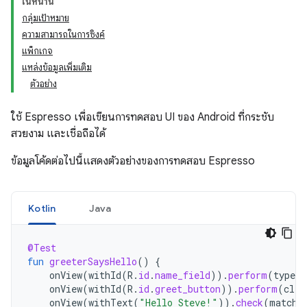
ในหน้านี้
กลุ่มเป้าหมาย
ความสามารถในการซิงค์
แพ็กเกจ
แหล่งข้อมูลเพิ่มเติม
ตัวอย่าง
ใช้ Espresso เพื่อเขียนการทดสอบ UI ของ Android ที่กระชับ
สวยงาม และเชื่อถือได้
ข้อมูลโค้ดต่อไปนี้แสดงตัวอย่างของการทดสอบ Espresso
Kotlin
Java
@Test
fun
greeterSaysHello
()
{
onView
(
withId
(
R
.
id
.
name_field
)).
perform
(
typeTe
onView
(
withId
(
R
.
id
.
greet_button
)).
perform
(
clic
onView
(
withText
(
"Hello Steve!"
)).
check
(
matche