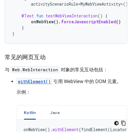
activityScenarioRule<MyWebViewActivity>
()
@Test
fun
testWebViewInteraction
()
{
onWebView
().
forceJavascriptEnabled
()
}
}
常见的网页互动
与
Web.WebInteraction
对象的常见互动包括：
withElement()
引用 WebView 中的 DOM 元素。
示例：
Kotlin
Java
onWebView
().
withElement
(
findElement
(
Locator
.
I