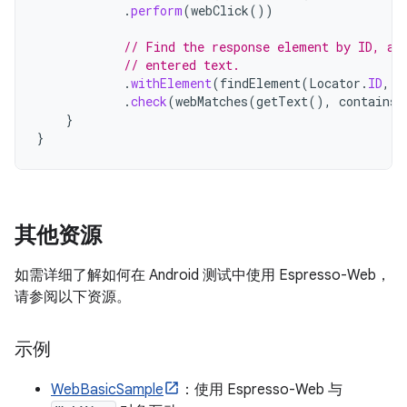
.
perform
(
webClick
())
// Find the response element by ID, an
// entered text.
.
withElement
(
findElement
(
Locator
.
ID
,
"
.
check
(
webMatches
(
getText
(),
containsS
}
}
其他资源
如需详细了解如何在 Android 测试中使用 Espresso-Web，
请参阅以下资源。
示例
WebBasicSample
：使用 Espresso-Web 与