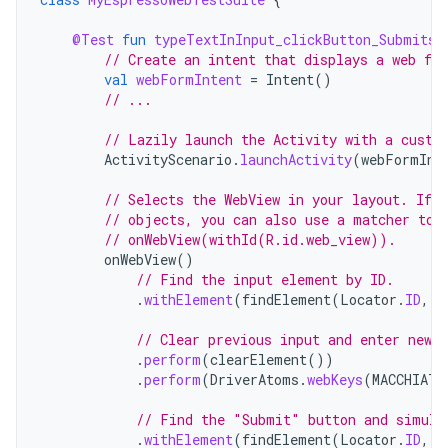
@Test
fun
typeTextInInput_clickButton_SubmitsF
// Create an intent that displays a web fo
val
webFormIntent
=
Intent
()
// ...
// Lazily launch the Activity with a custo
ActivityScenario
.
launchActivity
(
webFormInt
// Selects the WebView in your layout. If 
// objects, you can also use a matcher to 
// onWebView(withId(R.id.web_view)).
onWebView
()
// Find the input element by ID.
.
withElement
(
findElement
(
Locator
.
ID
,
"
// Clear previous input and enter new 
.
perform
(
clearElement
())
.
perform
(
DriverAtoms
.
webKeys
(
MACCHIATO
// Find the "Submit" button and simula
.
withElement
(
findElement
(
Locator
.
ID
,
"