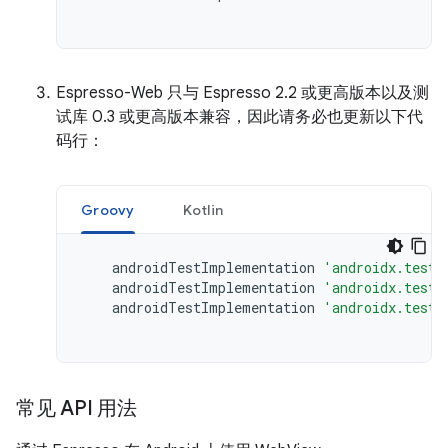
Espresso-Web 只与 Espresso 2.2 或更高版本以及测
试库 0.3 或更高版本兼容，因此请务必也更新以下代
码行：
Groovy
Kotlin
androidTestImplementation
'androidx.test:
androidTestImplementation
'androidx.test:
androidTestImplementation
'androidx.test.
常见 API 用法