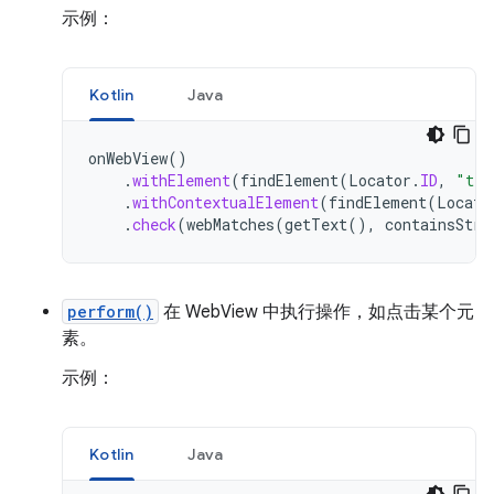
示例：
Kotlin
Java
onWebView
()
.
withElement
(
findElement
(
Locator
.
ID
,
"tea
.
withContextualElement
(
findElement
(
Locato
.
check
(
webMatches
(
getText
(),
containsStri
perform()
在 WebView 中执行操作，如点击某个元
素。
示例：
Kotlin
Java