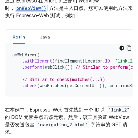
通过 Espresso 在 Android 上使用 WebView
时，
onWebView()
方法是主入口点。您可以使用此方法来
执行 Espresso-Web 测试，例如：
Kotlin
Java
onWebView
()
.
withElement
(
findElement
(
Locator
.
ID
,
"link_2"
)
.
perform
(
webClick
())
// Similar to perform(cl
// Similar to check(matches(...))
.
check
(
webMatches
(
getCurrentUrl
(),
containsStr
在本例中，Espresso-Web 首先找到一个 ID 为
"link_2"
的 DOM 元素并点击该元素。然后，该工具验证 WebView
是否发送包含
"navigation_2.html"
字符串的 GET 请
求。