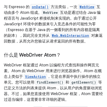
与 Espresso 的
onData()
方法类似，一次
WebView
互
动由多个 Atom 组成。
WebView
互动是通过结合 Java 编
程语言与 JavaScript 桥接机制来实现的。由于通过公开
JavaScript 环境中的数据来引入竞态条件的可能性为零
（Espresso 在基于 Java 的一侧看到的所有内容都是隔离
的副本），因此完全支持从
Web.WebInteraction
对象返
回数据，从而允许您验证从请求返回的所有数据。
什么是 Web
Driver Atom？
WebDriver 框架通过 Atom 以编程方式查找和操作网页元
素。Atom 由 WebDriver 用来进行浏览器操作。Atom 在概
念上类似于
ViewAction
，它是在界面中执行操作的独立
单元。您可以使用
findElement()
和
getElement()
等
已定义方法的列表来提供 Atom，以从用户的角度驱动浏览
器。不过，如果您直接使用 WebDriver 框架，Atom 需要经
过适当编排，这需要非常详细的逻辑。