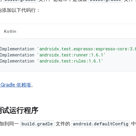
内添加以下代码行：
Kotlin
Implementation
'androidx.test.espresso:espresso-core:3.
Implementation
'androidx.test:runner:1.6.1'
Implementation
'androidx.test:rules:1.6.1'
radle 依赖项
。
测试运行程序
添加到同一
build.gradle
文件的
android.defaultConfig
中