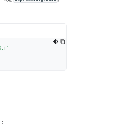
6.1'
：