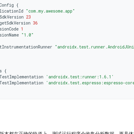
Config
{
licationId
"com.my.awesome.app"
SdkVersion
23
getSdkVersion
36
sionCode
1
sionName
"1.0"
tInstrumentationRunner
"androidx.test.runner.AndroidJUn
s
{
TestImplementation
'androidx.test:runner:1.6.1'
TestImplementation
'androidx.test.espresso:espresso-cor