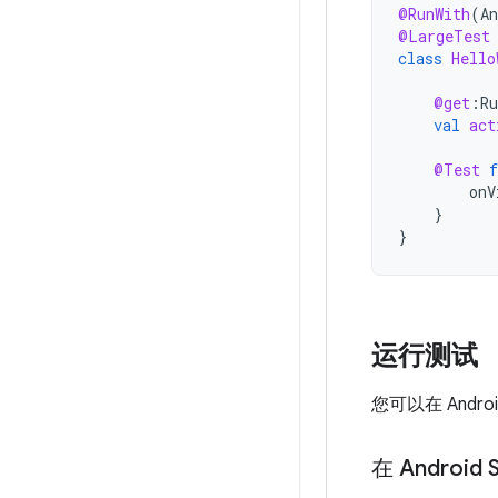
@RunWith
(
An
@LargeTest
class
Hello
@get
:
Ru
val
act
@Test
f
onV
}
}
运行测试
您可以在 Andro
在 Android 