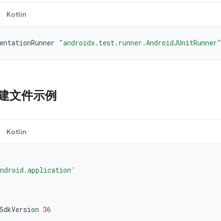
Kotlin
entationRunner
"androidx.test.runner.AndroidJUnitRunner
 构建文件示例
Kotlin
ndroid.application'
SdkVersion
36