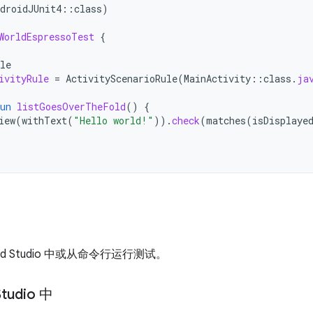
droidJUnit4
::
class
)
WorldEspressoTest
{
le
ivityRule
=
ActivityScenarioRule
(
MainActivity
::
class
.
ja
un
listGoesOverTheFold
()
{
iew
(
withText
(
"Hello world!"
)).
check
(
matches
(
isDisplaye
id Studio 中或从命令行运行测试。
Studio 中