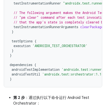
testInstrumentationRunner
"androidx.test.runner.
// The following argument makes the Android Test
// "pm clear" command after each test invocation
// that the app's state is completely cleared be
testInstrumentationRunnerArguments
clearPackageD
}
testOptions
{
execution
'ANDROIDX_TEST_ORCHESTRATOR'
}
}
dependencies
{
androidTestImplementation
'androidx.test:runner:1
androidTestUtil
'androidx.test:orchestrator:1.1.0
}
第 2 步
：通过执行以下命令运行 Android Test
Orchestrator：