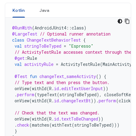
Kotlin
Java
@RunWith
(
AndroidJUnit4
::
class
)
@LargeTest
// Optional runner annotation
class
ChangeTextBehaviorTest
{
val
stringToBeTyped
=
"Espresso"
// ActivityTestRule accesses context through the 
@get
:
Rule
val
activityRule
=
ActivityTestRule
(
MainActivity
:
@Test
fun
changeText_sameActivity
()
{
// Type text and then press the button.
onView
(
withId
(
R
.
id
.
editTextUserInput
))
.
perform
(
typeText
(
stringToBeTyped
),
closeSoftKeyb
onView
(
withId
(
R
.
id
.
changeTextBt
)).
perform
(
click
(
// Check that the text was changed.
onView
(
withId
(
R
.
id
.
textToBeChanged
))
.
check
(
matches
(
withText
(
stringToBeTyped
)))
}