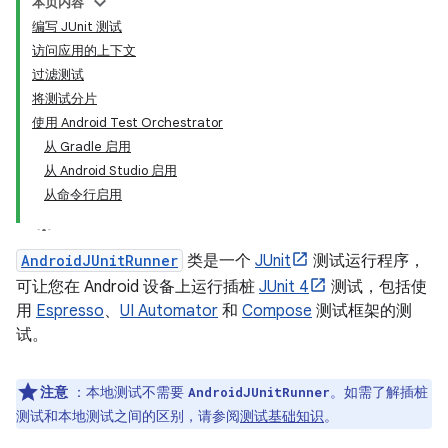
本页内容
编写 JUnit 测试
访问应用的上下文
过滤测试
将测试分片
使用 Android Test Orchestrator
从 Gradle 启用
从 Android Studio 启用
从命令行启用
AndroidJUnitRunner
类是一个
JUnit
测试运行程序，
可让您在 Android 设备上运行插桩
JUnit 4
测试，包括使
用
Espresso
、
UI Automator
和
Compose
测试框架的测
试。
注意
：本地测试不需要
。如需了解插桩
AndroidJUnitRunner
测试和本地测试之间的区别，请参阅
测试基础知识
。