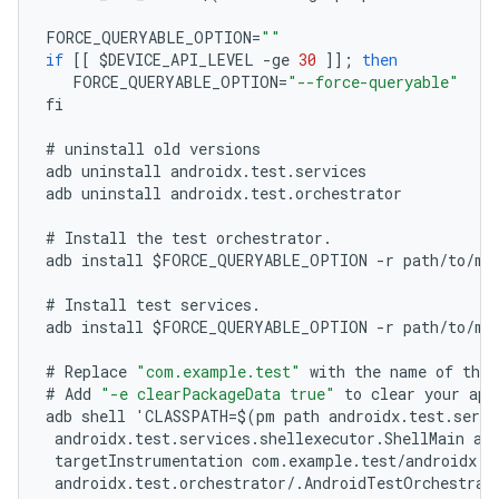
FORCE_QUERYABLE_OPTION
=
""
if
[[
$
DEVICE_API_LEVEL
-
ge
30
]];
then
FORCE_QUERYABLE_OPTION
=
"--force-queryable"
fi
#
uninstall
old
versions
adb
uninstall
androidx
.
test
.
services
adb
uninstall
androidx
.
test
.
orchestrator
#
Install
the
test
orchestrator
.
adb
install
$
FORCE_QUERYABLE_OPTION
-
r
path
/
to
/
m2
#
Install
test
services
.
adb
install
$
FORCE_QUERYABLE_OPTION
-
r
path
/
to
/
m2
#
Replace
"com.example.test"
with
the
name
of
the
#
Add
"-e clearPackageData true"
to
clear
your
app
adb
shell
'
CLASSPATH
=
$
(
pm
path
androidx
.
test
.
servi
androidx
.
test
.
services
.
shellexecutor
.
ShellMain
am
targetInstrumentation
com
.
example
.
test
/
androidx
.
t
androidx
.
test
.
orchestrator
/
.
AndroidTestOrchestrat