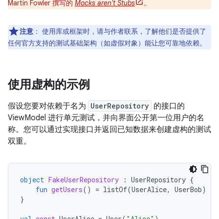
Martin Fowler 撰写的
Mocks aren't Stubs
。
注意
：
使用库或框架时，请与作者联系，了解他们是否提供了
任何官方支持的测试基础架构（如虚假对象）能让您可靠地依赖。
使用虚构的示例
假设您要对依赖于名为
UserRepository
的接口的
ViewModel 进行单元测试，并向界面公开第一位用户的名
称。您可以通过实现接口并返回已知数据来创建虚构的测试
双重。
object
FakeUserRepository
:
UserRepository
{
fun
getUsers
()
=
listOf
(
UserAlice
,
UserBob
)
}
val
const
UserAlice
=
User
(
"Alice"
)