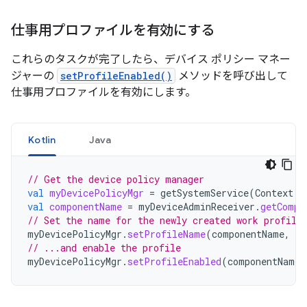
仕事用プロファイルを有効にする
これらのタスクが完了したら、デバイス ポリシー マネー
ジャーの
setProfileEnabled()
メソッドを呼び出して
仕事用プロファイルを有効にします。
Kotlin
Java
// Get the device policy manager
val
myDevicePolicyMgr
=
getSystemService
(
Context
.
D
val
componentName
=
myDeviceAdminReceiver
.
getCompo
// Set the name for the newly created work profile
myDevicePolicyMgr
.
setProfileName
(
componentName
,
"M
// ...and enable the profile
myDevicePolicyMgr
.
setProfileEnabled
(
componentName
)