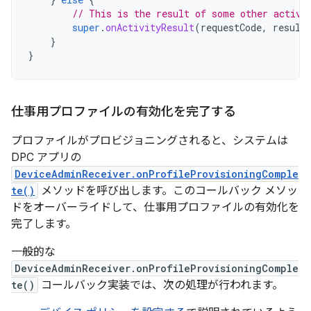
// This is the result of some other activi
super
.
onActivityResult
(
requestCode
,
result
}
}
仕事用プロファイルの有効化を完了する
プロファイルがプロビジョニングされると、システムは
DPC アプリの
DeviceAdminReceiver.onProfileProvisioningComple
te()
メソッドを呼び出します。このコールバック メソッ
ドをオーバーライドして、仕事用プロファイルの有効化を
完了します。
一般的な
DeviceAdminReceiver.onProfileProvisioningComple
te()
コールバック実装では、次の処理が行われます。