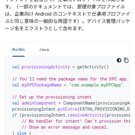
す。（一部のドキュメントでは、
管理対象プロファイル
は、企業向け Android のコンテキストで
仕事用プロファイ
ル
と同じ意味の一般的な用語です）。デバイス管理パッケ
ージ名をエクストラとして含めます。
Kotlin
Java
val
provisioningActivity
=
getActivity
()
// You'll need the package name for the DPC app.
val
myDPCPackageName
=
"com.example.myDPCApp"
// Set up the provisioning intent
val
adminComponent
=
ComponentName
(
provisioningAct
provisioningIntent
.
putExtra
(
EXTRA_PROVISIONING_DEV
if
(
provisioningIntent
.
resolveActivity
(
provisionin
// No handler for intent! Can't provision this
// Show an error message and cancel.
}
else
{