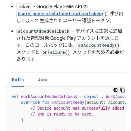
token
- Google Play EMM API の
Users.generateAuthenticationToken()
呼び出
しによって生成されたユーザー認証トークン。
accountAddedCallback
- デバイスに正常に追加
された管理対象 Google Play アカウントを返しま
す。このコールバックには、
onAccountReady()
メソッドと
onFailure()
メソッドを含める必要が
あります。
Kotlin
Java
val
workAccountAddedCallback
=
object
:
WorkAccoun
override
fun
onAccountReady
(
account
:
Account
,
// Device account was successfully added to
// and is ready to be used.
}