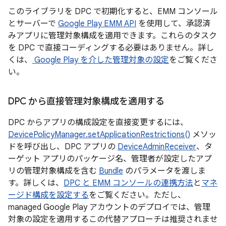
このライブラリを DPC で初期化すると、EMM コンソール
とサーバーで
Google Play EMM API
を使用して、承認済
みアプリに管理対象構成を適用できます。これらのタスク
を DPC で直接コーディングする必要はありません。詳し
くは、
Google Play を介した管理対象の設定
をご覧くださ
い。
DPC から直接管理対象構成を適用する
DPC からアプリの構成設定を直接変更するには、
DevicePolicyManager.setApplicationRestrictions()
メソッ
ドを呼び出し、DPC アプリの
DeviceAdminReceiver
、タ
ーゲット アプリのパッケージ名、管理者が設定したアプ
リの管理対象構成を含む
Bundle
のパラメータを渡しま
す。詳しくは、
DPC と EMM コンソールの連携方法
と
マネ
ージド構成を設定する
をご覧ください。ただし、
managed Google Play アカウントのデプロイでは、管理
対象の設定を適用するこの代替アプローチは推奨されませ