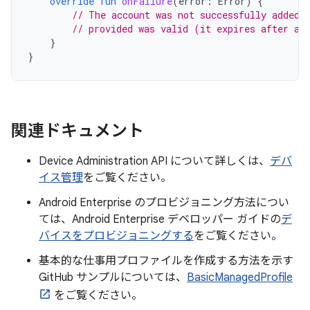
override
fun
onFailure
(
error
:
Error
)
{
// The account was not successfully added.
// provided was valid (it expires after a 
}
}
関連ドキュメント
Device Administration API について詳しくは、
デバ
イス管理
をご覧ください。
Android Enterprise のプロビジョニング方法につい
ては、Android Enterprise デベロッパー ガイドの
デ
バイスをプロビジョニングする
をご覧ください。
基本的な仕事用プロファイルを作成する方法を示す
GitHub サンプルについては、
BasicManagedProfile
をご覧ください。