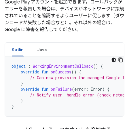
Google Play アカウントを追加できます。コールバックが
エラーを報告した場合は、デバイスがネットワークに接続
されていることを確認するようユーザーに促します（ダウ
ンロードが失敗した場合など）。それ以外の場合は、
Google に障害を報告してください。
Kotlin
Java
object
:
WorkingEnvironmentCallback
()
{
override
fun
onSuccess
()
{
// Can now provision the managed Google Pl
}
override
fun
onFailure
(
error
:
Error
)
{
// Notify user, handle error (check networ
}
}