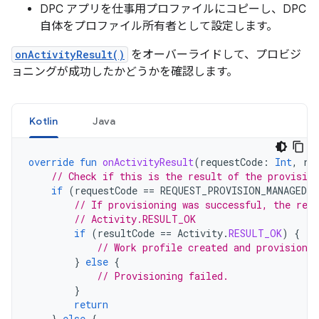
DPC アプリを仕事用プロファイルにコピーし、DPC
自体をプロファイル所有者として設定します。
onActivityResult()
をオーバーライドして、プロビジ
ョニングが成功したかどうかを確認します。
Kotlin
Java
override
fun
onActivityResult
(
requestCode
:
Int
,
re
// Check if this is the result of the provision
if
(
requestCode
==
REQUEST_PROVISION_MANAGED_
// If provisioning was successful, the resu
// Activity.RESULT_OK
if
(
resultCode
==
Activity
.
RESULT_OK
)
{
// Work profile created and provisioned
}
else
{
// Provisioning failed.
}
return
}
else
{