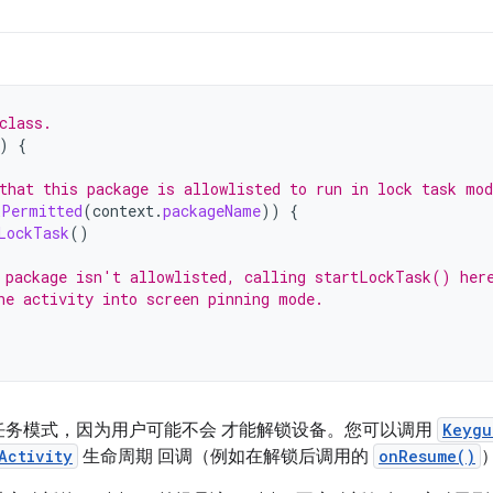
class.
)
{
that this package is allowlisted to run in lock task mod
kPermitted
(
context
.
packageName
))
{
LockTask
()
 package isn't allowlisted, calling startLockTask() her
he activity into screen pinning mode.
任务模式，因为用户可能不会 才能解锁设备。您可以调用
Keygu
Activity
生命周期 回调（例如在解锁后调用的
onResume()