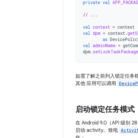
private
val
APP_PACKA
// ...
val
context
=
context
val
dpm
=
context
.
getS
as
DevicePolic
val
adminName
=
getCom
dpm
.
setLockTaskPackag
如需了解之前列入锁定任务模
其他 应用可以调用
DeviceP
启动锁定任务模式
在 Android 9.0（API
启动 activity。致电
Activi
作：