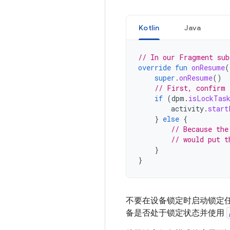
Kotlin
Java
// In our Fragment sub
override
fun
onResume
(
super
.
onResume
()
// First, confirm 
if
(
dpm
.
isLockTas
activity
.
start
}
else
{
// Because the
// would put t
}
}
不要在设备锁定时启动锁定
备是否处于锁定状态并使用