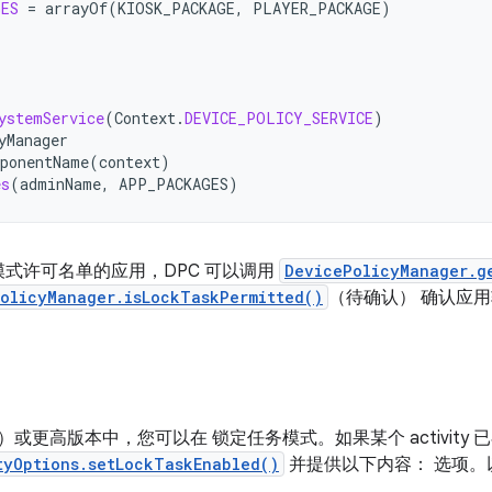
GES
=
arrayOf
(
KIOSK_PACKAGE
,
PLAYER_PACKAGE
)
ystemService
(
Context
.
DEVICE_POLICY_SERVICE
)
yManager
ponentName
(
context
)
es
(
adminName
,
APP_PACKAGES
)
式许可名单的应用，DPC 可以调用
DevicePolicyManager.g
olicyManager.isLockTaskPermitted()
（待确认） 确认应
 级别 28）或更高版本中，您可以在 锁定任务模式。如果某个 activi
tyOptions.setLockTaskEnabled()
并提供以下内容： 选项。