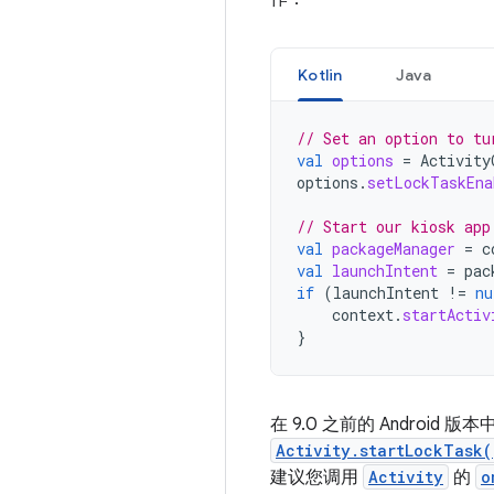
Kotlin
Java
// Set an option to tu
val
options
=
Activity
options
.
setLockTaskEna
// Start our kiosk app
val
packageManager
=
c
val
launchIntent
=
pac
if
(
launchIntent
!=
nu
context
.
startActiv
}
在 9.0 之前的 Android
Activity.startLockTask(
建议您调用
Activity
的
o