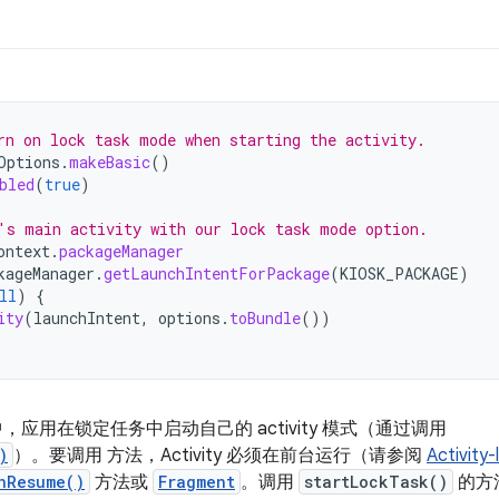
rn on lock task mode when starting the activity.
Options
.
makeBasic
()
bled
(
true
)
's main activity with our lock task mode option.
ontext
.
packageManager
kageManager
.
getLaunchIntentForPackage
(
KIOSK_PACKAGE
)
ll
)
{
ity
(
launchIntent
,
options
.
toBundle
())
 版本中，应用在锁定任务中启动自己的 activity 模式（通过调用
)
）。要调用 方法，Activity 必须在前台运行（请参阅
Activity
nResume()
方法或
Fragment
。调用
startLockTask()
的方