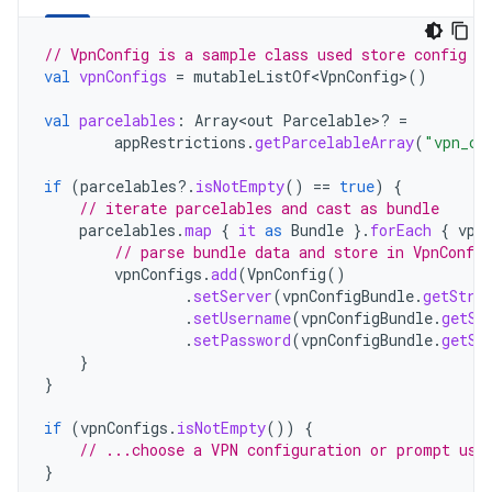
// VpnConfig is a sample class used store config d
val
vpnConfigs
=
mutableListOf<VpnConfig>
()
val
parcelables
:
Array<out
Parcelable>? 
=
appRestrictions
.
getParcelableArray
(
"vpn_co
if
(
parcelables
?.
isNotEmpty
()
==
true
)
{
// iterate parcelables and cast as bundle
parcelables
.
map
{
it
as
Bundle
}.
forEach
{
vpn
// parse bundle data and store in VpnConfig
vpnConfigs
.
add
(
VpnConfig
()
.
setServer
(
vpnConfigBundle
.
getStri
.
setUsername
(
vpnConfigBundle
.
getSt
.
setPassword
(
vpnConfigBundle
.
getSt
}
}
if
(
vpnConfigs
.
isNotEmpty
())
{
// ...choose a VPN configuration or prompt use
}