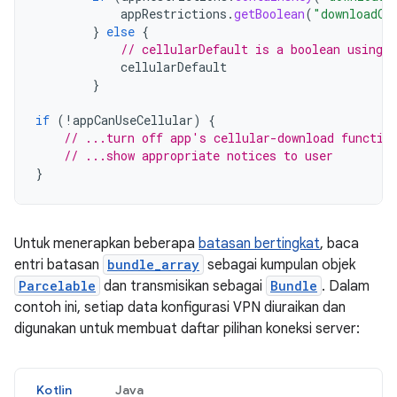
appRestrictions
.
getBoolean
(
"downloadOn
}
else
{
// cellularDefault is a boolean using 
cellularDefault
}
if
(
!
appCanUseCellular
)
{
// ...turn off app's cellular-download functio
// ...show appropriate notices to user
}
Untuk menerapkan beberapa
batasan bertingkat
, baca
entri batasan
bundle_array
sebagai kumpulan objek
Parcelable
dan transmisikan sebagai
Bundle
. Dalam
contoh ini, setiap data konfigurasi VPN diuraikan dan
digunakan untuk membuat daftar pilihan koneksi server:
Kotlin
Java