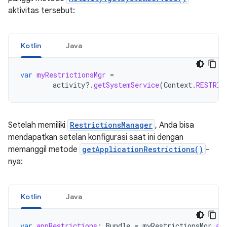
aktivitas tersebut:
Kotlin
Java
var
myRestrictionsMgr
=
activity
?.
getSystemService
(
Context
.
RESTRIC
Setelah memiliki
RestrictionsManager
, Anda bisa
mendapatkan setelan konfigurasi saat ini dengan
memanggil metode
getApplicationRestrictions()
-
nya:
Kotlin
Java
var
appRestrictions
:
Bundle
=
myRestrictionsMgr
.
ap