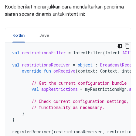
Kode berikut menunjukkan cara mendaftarkan penerima
siaran secara dinamis untuk intent ini:
Kotlin
Java
val
restrictionsFilter
=
IntentFilter
(
Intent
.
ACTIO
val
restrictionsReceiver
=
object
:
BroadcastRecei
override
fun
onReceive
(
context
:
Context
,
inten
// Get the current configuration bundle
val
appRestrictions
=
myRestrictionsMgr
.
ap
// Check current configuration settings, c
// functionality as necessary.
}
}
registerReceiver
(
restrictionsReceiver
,
restriction