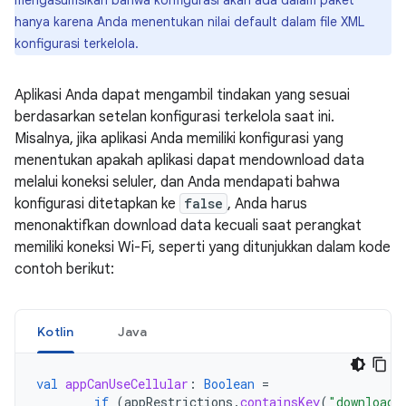
mengasumsikan bahwa konfigurasi akan ada dalam paket
hanya karena Anda menentukan nilai default dalam file XML
konfigurasi terkelola.
Aplikasi Anda dapat mengambil tindakan yang sesuai
berdasarkan setelan konfigurasi terkelola saat ini.
Misalnya, jika aplikasi Anda memiliki konfigurasi yang
menentukan apakah aplikasi dapat mendownload data
melalui koneksi seluler, dan Anda mendapati bahwa
konfigurasi ditetapkan ke
false
, Anda harus
menonaktifkan download data kecuali saat perangkat
memiliki koneksi Wi-Fi, seperti yang ditunjukkan dalam kode
contoh berikut:
Kotlin
Java
val
appCanUseCellular
:
Boolean
=
if
(
appRestrictions
.
containsKey
(
"downloadO