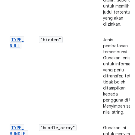
dipilih, seperti
untuk memilih
judul tertentu
yang akan
diizinkan.
TYPE
_
"hidden"
Jenis
NULL
pembatasan
tersembunyi.
Gunakan jenis in
untuk informasi
yang perlu
ditransfer, tetap
tidak boleh
ditampilkan
kepada
pengguna di UI.
Menyimpan satu
nilai string.
TYPE
_
"bundle
_
array"
Gunakan ini
BUNDLE
_
untuk menyimp