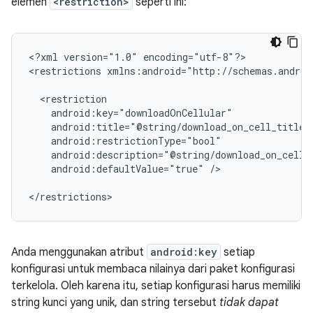
elemen
<restriction>
seperti ini:
<?xml
version="1.0"
encoding="utf-8"?>

<restrictions
xmlns:android="http://schemas.androi
android:defaultValue="true"
/>

</restrictions>
Anda menggunakan atribut
android:key
setiap
konfigurasi untuk membaca nilainya dari paket konfigurasi
terkelola. Oleh karena itu, setiap konfigurasi harus memiliki
string kunci yang unik, dan string tersebut
tidak dapat