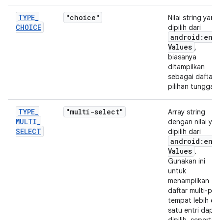
TYPE
_
"choice"
Nilai string yang
CHOICE
dipilih dari
android:ent
Values
,
biasanya
ditampilkan
sebagai daftar
pilihan tunggal.
TYPE
_
"multi-select"
Array string
MULTI
_
dengan nilai ya
SELECT
dipilih dari
android:ent
Values
.
Gunakan ini
untuk
menampilkan
daftar multi-pili
tempat lebih dar
satu entri dapa