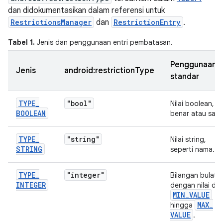
dan didokumentasikan dalam referensi untuk
RestrictionsManager
dan
RestrictionEntry
.
Tabel 1.
Jenis dan penggunaan entri pembatasan.
Penggunaan
Jenis
android:restrictionType
standar
TYPE
_
"bool"
Nilai boolean,
BOOLEAN
benar atau sala
TYPE
_
"string"
Nilai string,
STRING
seperti nama.
TYPE
_
"integer"
Bilangan bulat
INTEGER
dengan nilai dar
MIN
_
VALUE
MAX
_
hingga
VALUE
.