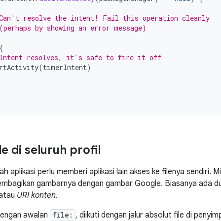
Can't resolve the intent! Fail this operation cleanly
(perhaps by showing an error message)
{
Intent resolves, it's safe to fire it off
rtActivity
(
timerIntent
)
le di seluruh profil
 aplikasi perlu memberi aplikasi lain akses ke filenya sendiri. M
embagikan gambarnya dengan gambar Google. Biasanya ada dua 
atau
URI konten
.
i dengan awalan
file:
, diikuti dengan jalur absolut file di pen