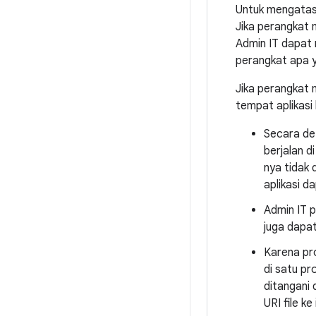
Untuk mengatasi
Jika perangkat m
Admin IT dapat m
perangkat apa y
Jika perangkat me
tempat aplikasi 
Secara def
berjalan d
nya tidak 
aplikasi d
Admin IT p
juga dapat
Karena pro
di satu pro
ditangani 
URI file ke