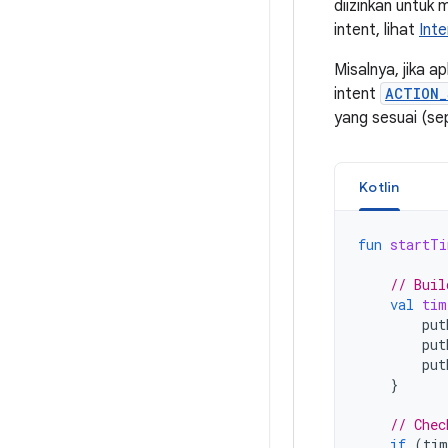
diizinkan untuk
intent, lihat
Int
Misalnya, jika a
intent
ACTION_
yang sesuai (sep
Kotlin
fun
startTi
// Buil
val
tim
put
put
put
}
// Chec
if
(
tim