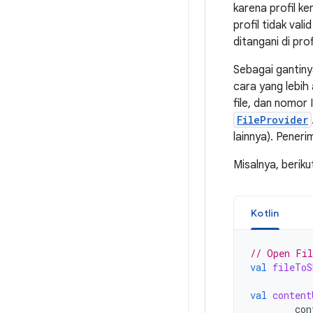
karena profil ke
profil tidak vali
ditangani di prof
Sebagai gantiny
cara yang lebih 
file, dan nomor
FileProvider
lainnya). Pener
Misalnya, beriku
Kotlin
// Open Fil
val
fileToS
val
content
con