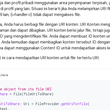
rja dan profil pribadi menggunakan area penyimpanan terpisah, ya
d di profil yang lain. Situasi ini berarti jika Anda melampirkan URI 
il lain, {i>handler<i} tidak dapat mengakses file.
a, Anda harus berbagi file dengan
URI konten
. URI Konten mengid
aman dan dapat dibagikan. URI konten berisi jalur file, tetapi 
 ID yang mengidentifikasi file. Anda dapat membuat ID konten u
. Anda kemudian dapat membagikan konten tersebut ID dengan apl
ima dapat menggunakan Content ID untuk mendapatkan akses ke
t ini cara mendapatkan URI konten untuk file tertentu URI:
Java
e object from its file URI
hare
=
File
(
fileUriToShare
)
UriToShare
:
Uri
=
FileProvider
.
getUriForFile
(
text
,