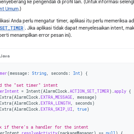
 menyeberang ke pengendali di profil lain. (Untuk informasi sel
ent Umum
.)
plikasi Anda perlu mengatur timer, aplikasi itu perlu memeriksa a
SET_TIMER
. Jika aplikasi tidak dapat menyelesaikan intent, m
erti menampilkan error pesan ini).
Java
mer
(
message
:
String
,
seconds
:
Int
)
{
d the "set timer" intent
erIntent
=
Intent
(
AlarmClock
.
ACTION_SET_TIMER
).
apply
{
Extra
(
AlarmClock
.
EXTRA_MESSAGE
,
message
)
Extra
(
AlarmClock
.
EXTRA_LENGTH
,
seconds
)
Extra
(
AlarmClock
.
EXTRA_SKIP_UI
,
true
)
k if there's a handler for the intent
erIntent
.
resolveActivity
(
packageManager
)
==
null
)
{