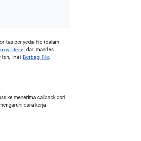
ritas penyedia file (dalam
provider>
dari manifes
nten, lihat
Berbagi File
.
ss ke menerima callback dari
emengaruhi cara kerja