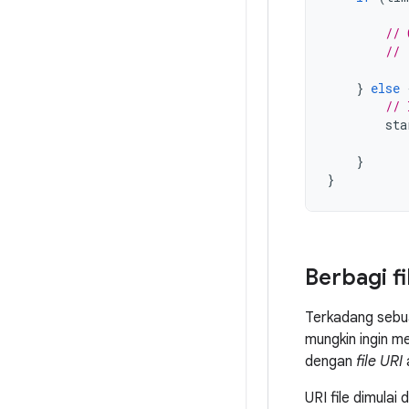
// 
// 
}
else
// 
sta
}
}
Berbagi fi
Terkadang sebuah
mungkin ingin m
dengan
file URI
URI file dimula