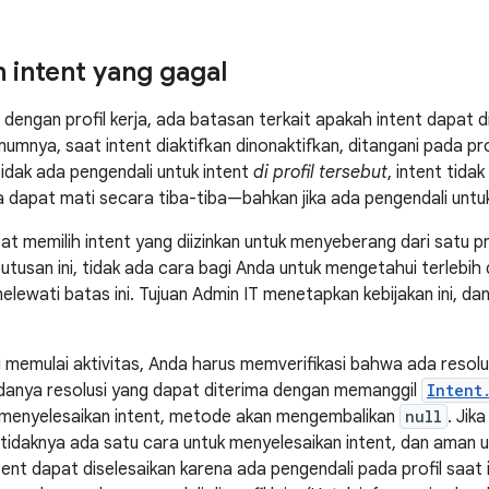
intent yang gagal
engan profil kerja, ada batasan terkait apakah intent dapat dis
 Umumnya, saat intent diaktifkan dinonaktifkan, ditangani pada 
 tidak ada pengendali untuk intent
di profil tersebut
, intent tida
dapat mati secara tiba-tiba—bahkan jika ada pengendali untuk 
at memilih intent yang diizinkan untuk menyeberang dari satu pro
tusan ini, tidak ada cara bagi Anda untuk mengetahui terlebih
 melewati batas ini. Tujuan Admin IT menetapkan kebijakan ini,
i memulai aktivitas, Anda harus memverifikasi bahwa ada resolu
danya resolusi yang dapat diterima dengan memanggil
Intent
k menyelesaikan intent, metode akan mengembalikan
null
. Ji
 setidaknya ada satu cara untuk menyelesaikan intent, dan aman 
ntent dapat diselesaikan karena ada pengendali pada profil saat 