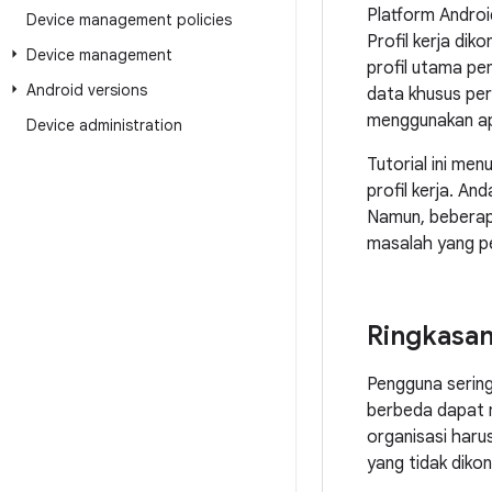
Platform Androi
Device management policies
Profil kerja dik
Device management
profil utama pe
Android versions
data khusus per
menggunakan apl
Device administration
Tutorial ini me
profil kerja. An
Namun, beberapa
masalah yang pe
Ringkasa
Pengguna sering
berbeda dapat 
organisasi haru
yang tidak dikon