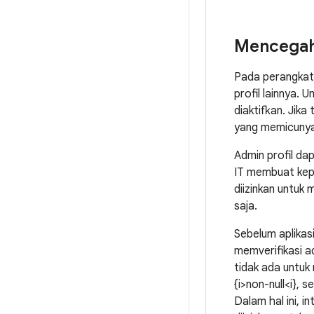
Mencegah 
Pada perangkat d
profil lainnya.
diaktifkan. Jika
yang memicunya 
Admin profil dap
IT membuat kepu
diizinkan untuk
saja.
Sebelum aplikas
memverifikasi a
tidak ada untu
{i>non-null<i},
Dalam hal ini, i