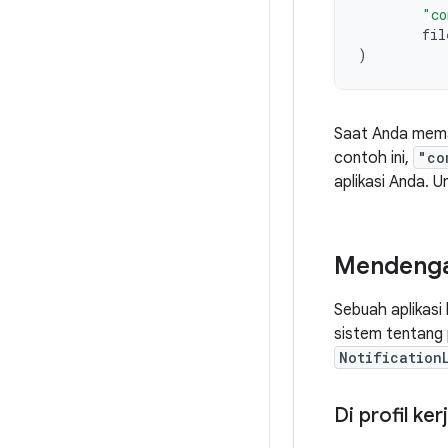
"co
fil
)
Saat Anda mem
contoh ini,
"co
aplikasi Anda. U
Mendengar
Sebuah aplikas
sistem tentang 
Notification
Di profil ker