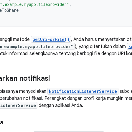
m.example.myapp.fileprovider"
,
eToShare
anggil metode
getUriForFile()
, Anda harus menyertakan oto
m.example.myapp.fileprovider"
), yang ditentukan dalam
<
ntuk informasi selengkapnya tentang berbagi file dengan URI ko
kan notifikasi
i biasanya menyediakan
NotificationListenerService
subcla
perubahan notifikasi. Perangkat dengan profil kerja mungkin m
ListenerService
dengan aplikasi Anda.
ja