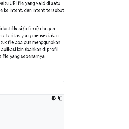
itu URI file yang valid di satu
file ke intent, dan intent tersebut
entifikasi {i>file<i} dengan
juga otoritas yang menyediakan
ntuk file apa pun menggunakan
ikasi lain (bahkan di profil
 file yang sebenarnya.